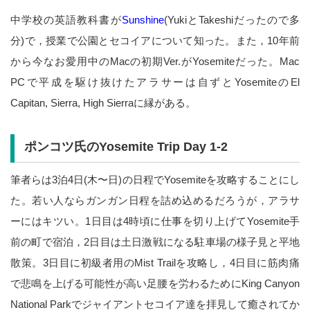
中学校の英語教科書が
Sunshine
(YukiとTakeshiだったので多
分)で，授業で公園とセコイアについて知った。また，10年前
から今なお愛用中のMacの初期Ver.がYosemiteだった。Mac
PCで平成を駆け抜けたアラサーは自ずとYosemiteのEl
Capitan, Sierra, High Sierraに縁がある。
ポンコツ氏のYosemite Trip Day 1-2
筆者らは3泊4日(木〜日)の日程でYosemiteを攻略することにし
た。若い人ならガンガン日程を詰め込めるだろうが，アラサ
ーにはキツい。1日目は4時頃に仕事を切り上げてYosemite手
前の町で宿泊，2日目は土日激戦になる駐車場の様子見と平地
散策。3日目に初級者用のMist Trailを攻略し，4日目に筋肉痛
で悲鳴を上げる可能性が高い足腰を労わるためにKing Canyon
National Parkでジャイアントセコイア達を拝見して癒されてか