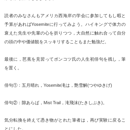
読者のみなさんもアメリカ西海岸の学会に参加してもし暇と
予算があればYosemiteに行ってみよう。ハイキングで体力の
衰えた先生や先輩の心を折りつつ，大自然に触れ合って自分
の頭の中や価値観をスッキリすることもまた勉強だ。
最後に，芭蕉を見習ってポンコツ氏の人生初俳句を残し，筆
を置く。
俳句①：五月晴れ，Yosemite滝は，艶雪解(つやゆきげ)
俳句②：隙あらば，Mist Trail，滝飛沫(たきしぶき)。
気分転換を終えて憑き物がとれた筆者は，再び実験に戻るこ
とにした。