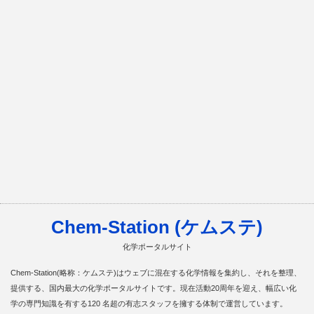
Chem-Station (ケムステ)
化学ポータルサイト
Chem-Station(略称：ケムステ)はウェブに混在する化学情報を集約し、それを整理、
提供する、国内最大の化学ポータルサイトです。現在活動20周年を迎え、幅広い化
学の専門知識を有する120 名超の有志スタッフを擁する体制で運営しています。