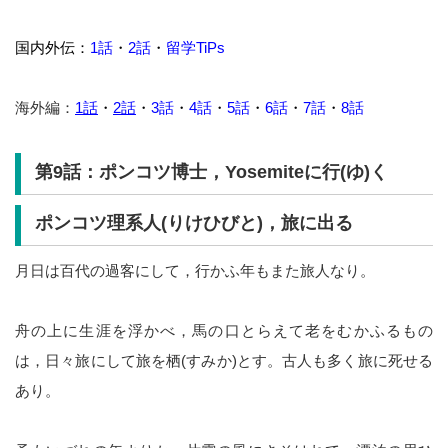
国内外伝：
1話
・
2話
・
留学TiPs
海外編：
1話
・
2話
・
3話
・
4話
・
5話
・
6話
・
7話
・
8話
第9話：ポンコツ博士，Yosemiteに行(ゆ)く
ポンコツ理系人(りけひびと)，旅に出る
月日は百代の過客にして，行かふ年もまた旅人なり。
舟の上に生涯を浮かべ，馬の口とらえて老をむかふるもの
は，日々旅にして旅を栖(すみか)とす。古人も多く旅に死せる
あり。