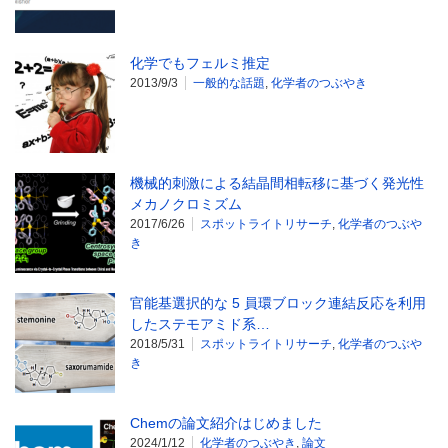
化学でもフェルミ推定
2013/9/3
一般的な話題
,
化学者のつぶやき
機械的刺激による結晶間相転移に基づく発光性
メカノクロミズム
2017/6/26
スポットライトリサーチ
,
化学者のつぶや
き
官能基選択的な 5 員環ブロック連結反応を利用
したステモアミド系…
2018/5/31
スポットライトリサーチ
,
化学者のつぶや
き
Chemの論文紹介はじめました
2024/1/12
化学者のつぶやき
,
論文