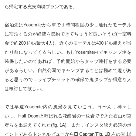
ら帰宅する充実満喫プランである。
宿泊先はYosemiteから車で１時間程度の少し離れたモーテル
に宿泊するのが経費を節約できてちょうど良いそうだ(一室料
金で約200ドル/最大4人)。近くのモーテルは400ドル超えが当
たり前になってくるらしい。もしYosemite内でキャンプ場を
確保したいのであれば，予約開始からタップ連打をする必要
があるらしい。自然公園でキャンプすることは極めて趣があ
ると思うので，ライブチケットの確保で鬼タップが得意な人
は検討して欲しい。
では早速Yosemite内の風景を見ていこう。う〜ん，神々し
い…。Half Doomと呼ばれる花崗岩の一枚岩でできた石山が筆
者らを出迎えてくれた(fig. 1A)。また，インスタ映え必須のポ
イントであるトンネルビューからEl Capitan(Fig. 1B 左の岩山)