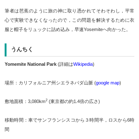
筆者は芭蕉のように旅の神に取り憑かれてそわそわし，平常
心で実験できなくなったので，この問題を解決するために衣
服と帽子をリュックに詰め込み，早速Yosemiteへ向かった。
うんちく
Yomemite National Park
(詳細は
Wikipedia
)
場所：カリフォルニア州シエラネバダ山脈 (
google map
)
2
敷地面積：3,080km
(東京都の約1.4倍の広さ)
移動時間：車でサンフランシスコから３時間半，ロスから6時
間