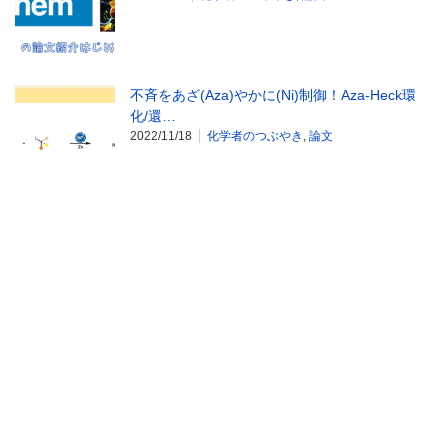
不斉をあざ(Aza)やかに(Ni)制御！Aza-Heck環
化/還…
2022/11/18
化学者のつぶやき
,
論文