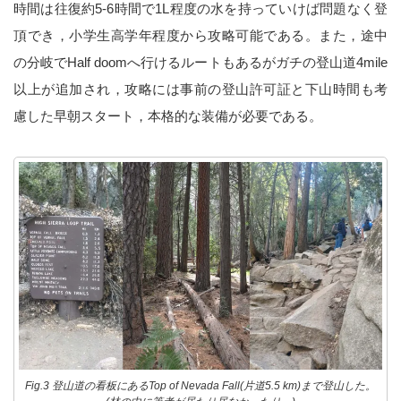
時間は往復約5-6時間で1L程度の水を持っていけば問題なく登
頂でき，小学生高学年程度から攻略可能である。また，途中
の分岐でHalf doomへ行けるルートもあるがガチの登山道4mile
以上が追加され，攻略には事前の登山許可証と下山時間も考
慮した早朝スタート，本格的な装備が必要である。
Fig.3 登山道の看板にあるTop of Nevada Fall(片道5.5 km)まで登山した。