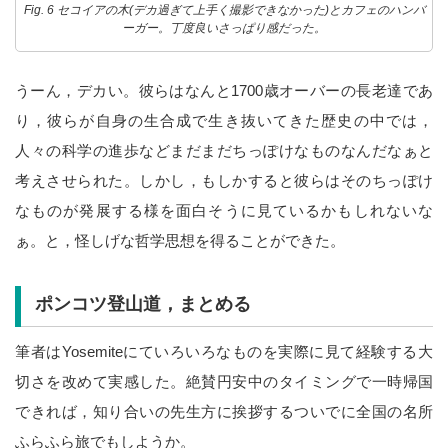
Fig. 6 セコイアの木(デカ過ぎて上手く撮影できなかった)とカフェのハンバ
ーガー。丁度良いさっぱり感だった。
うーん，デカい。彼らはなんと1700歳オーバーの長老達であ
り，彼らが自身の生合成で生き抜いてきた歴史の中では，
人々の科学の進歩などまだまだちっぽけなものなんだなぁと
考えさせられた。しかし，もしかすると彼らはそのちっぽけ
なものが発展する様を面白そうに見ているかもしれないな
ぁ。と，怪しげな哲学思想を得ることができた。
ポンコツ登山道，まとめる
筆者はYosemiteにていろいろなものを実際に見て経験する大
切さを改めて実感した。絶賛円安中のタイミングで一時帰国
できれば，知り合いの先生方に挨拶するついでに全国の名所
ふらふら旅でもしようか。