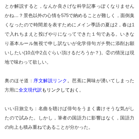
とか解説すると，なんか良さげな科学記事っぽくなりません
かね…？景色以外の心情を575で納めることが難しく，面倒臭
くなったので時間差を表すためにメイン季語の夏は2，春は1
で入れちまえと投げやりになってできた１句である。いきな
り基本ルール無視で申し訳ないが化学俳句ガチ勢に添削お願
いしたい(10点中2点ぐらい頂けるだろうか？)。②の情況は現
地で味わって欲しい。
奥のほそ道：
序文解説リンク
。
芭蕉に興味が湧いてしまった
方用に
全文現代訳
もリンクしておく
。
いい日旅立ち：名曲を聴けば俳句をうまく書けそうな気がし
たので試みた。しかし，筆者の国語力に影響はなく，国語力
の向上も積み重ねであることが分かった。