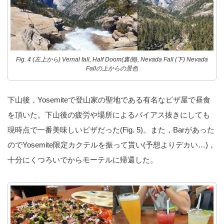
Fig. 4 (左上から) Vernal fall, Half Doom(裏側), Nevada Fall (下) Nevada
Fallの上からの景色
下山後，Yosemiteで登山家の聖地である有名なピザ屋で昼食
を頂いた。下山後の疲労や場所によるバイアス抜きにしても
現時点で一番美味しいピザだった(Fig. 5)。また，Barがあった
のでYosemite限定カクテルを振って貰い(予想よりデカい…)，
十分にくつろいでからモーテルに帰還した。