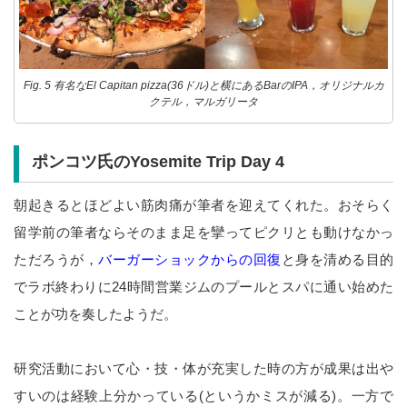
Fig. 5 有名なEl Capitan pizza(36ドル)と横にあるBarのIPA，オリジナルカ
クテル，マルガリータ
ポンコツ氏のYosemite Trip Day 4
朝起きるとほどよい筋肉痛が筆者を迎えてくれた。おそらく
留学前の筆者ならそのまま足を攣ってピクリとも動けなかっ
ただろうが，
バーガーショックからの回復
と身を清める目的
でラボ終わりに24時間営業ジムのプールとスパに通い始めた
ことが功を奏したようだ。
研究活動において心・技・体が充実した時の方が成果は出や
すいのは経験上分かっている(というかミスが減る)。一方で