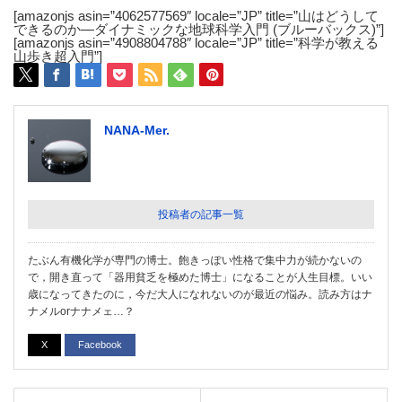
[amazonjs asin=”4062577569″ locale=”JP” title=”山はどうして
できるのか―ダイナミックな地球科学入門 (ブルーバックス)”]
[amazonjs asin=”4908804788″ locale=”JP” title=”科学が教える
山歩き超入門”]
NANA-Mer.
投稿者の記事一覧
たぶん有機化学が専門の博士。飽きっぽい性格で集中力が続かないの
で，開き直って「器用貧乏を極めた博士」になることが人生目標。いい
歳になってきたのに，今だ大人になれないのが最近の悩み。読み方はナ
ナメルorナナメェ…？
X
Facebook