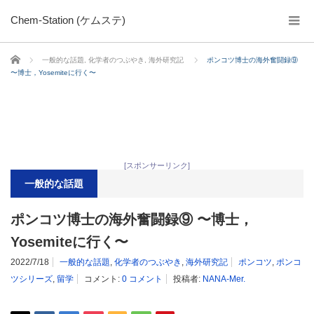
Chem-Station (ケムステ)
ホーム
一般的な話題
,
化学者のつぶやき
,
海外研究記
ポンコツ博士の海外奮闘録⑨
〜博士，Yosemiteに行く〜
[スポンサーリンク]
一般的な話題
ポンコツ博士の海外奮闘録⑨ 〜博士，
Yosemiteに行く〜
2022/7/18
一般的な話題
,
化学者のつぶやき
,
海外研究記
ポンコツ
,
ポンコ
ツシリーズ
,
留学
コメント:
0 コメント
投稿者:
NANA-Mer.