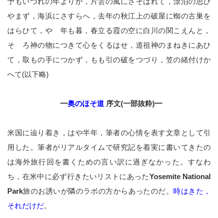
予もいづれの年よりか，片雲の風にさそはれて，漂泊の思ひ
やまず，海浜にさすらへ，去年の秋江上の破屋に蜘の古巣を
はらひて，やゝ年も暮，春立る霞の空に白川の関こえんと，
そゞろ神の物につきて心をくるはせ，道祖神のまねきにあひ
て，取もの手につかず，もも引の破をつづり，笠の緒付けか
へて(以下略)
━
奥のほそ道
序文(一部抜粋)━
米国に辿り着き，はや半年，筆者の心情を表す文章として引
用した。筆者がリアルタイムで研究記を着実に書いてきたの
は海外旅行回を書くための言い訳に過ぎなかった。すなわ
ち，在米中に必ず行きたいリストにあった
Yosemite National
Park
旅のお誘いが隣のラボの方からあったのだ。
時はきた，
それだけだ
。