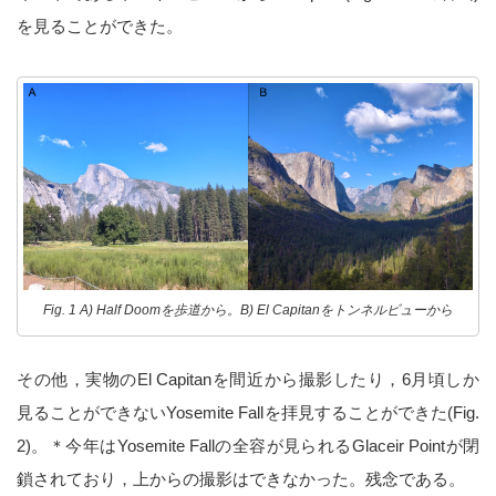
を見ることができた。
Fig. 1 A) Half Doomを歩道から。B) El Capitanをトンネルビューから
その他，実物のEl Capitanを間近から撮影したり，6月頃しか
見ることができないYosemite Fallを拝見することができた(Fig.
2)。＊今年はYosemite Fallの全容が見られるGlaceir Pointが閉
鎖されており，上からの撮影はできなかった。残念である。