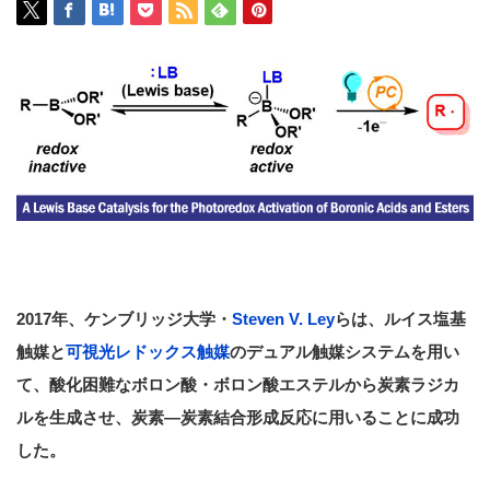
2017年、ケンブリッジ大学・
Steven V. Ley
らは、ルイス塩基
触媒と
可視光レドックス触媒
のデュアル触媒システムを用い
て、酸化困難なボロン酸・ボロン酸エステルから炭素ラジカ
ルを生成させ、炭素―炭素結合形成反応に用いることに成功
した。