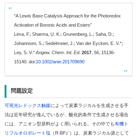
“A Lewis Base Catalysis Approach for the Photoredox
Activation of Boronic Acids and Esters”
Lima, F.; Sharma, U. K.; Grunenberg, L.; Saha, D.;
Johannsen, S.; Sedelmeier, J.; Van der Eycken, E. V.*;
Ley, S. V.*
Angew. Chem. Int. Ed.
2017
,
56
, 15136-
15140. doi:
10.1002/anie.201709690
問題設定
可視光レドックス触媒
によって炭素ラジカルを生成させる手
法は近年研究が進んでいるが、酸化的条件で生成させる場合
には、アニオン型原料がよく用いられる。その中でも
有機ト
–
リフルオロボレート塩
（R-BF
）は、炭素ラジカル源として
3