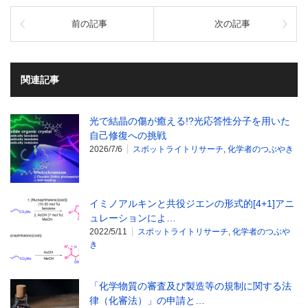
前の記事
次の記事
関連記事
光で結晶の傷が癒える!?光応答性分子を用いた
自己修復への挑戦
2026/7/6
スポットライトリサーチ
,
化学者のつぶやき
イミノアルキンと共役ジエンの形式的[4+1]アニ
ュレーションによ…
2022/5/11
スポットライトリサーチ
,
化学者のつぶや
き
「化学物質の審査及び製造等の規制に関する法
律（化審法）」の申請と…