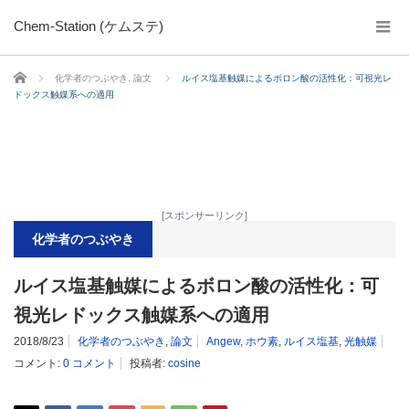
Chem-Station (ケムステ)
ホーム
化学者のつぶやき
,
論文
ルイス塩基触媒によるボロン酸の活性化：可視光レ
ドックス触媒系への適用
[スポンサーリンク]
化学者のつぶやき
ルイス塩基触媒によるボロン酸の活性化：可
視光レドックス触媒系への適用
2018/8/23
化学者のつぶやき
,
論文
Angew
,
ホウ素
,
ルイス塩基
,
光触媒
コメント:
0 コメント
投稿者:
cosine