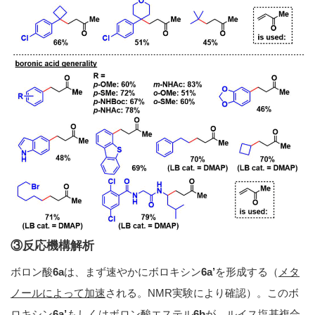
③反応機構解析
ボロン酸
6a
は、まず速やかにボロキシン
6a’
を形成する（
メタ
ノールによって加速
される。NMR実験により確認）。このボ
ロキシン
6a’
もしくはボロン酸エステル
6b
が、ルイス塩基複合