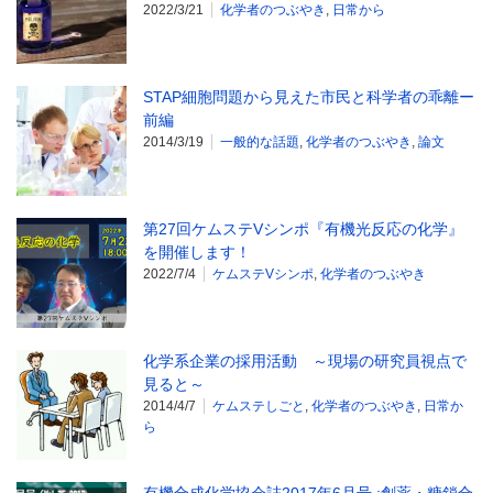
2022/3/21
化学者のつぶやき
,
日常から
STAP細胞問題から見えた市民と科学者の乖離ー
前編
2014/3/19
一般的な話題
,
化学者のつぶやき
,
論文
第27回ケムステVシンポ『有機光反応の化学』
を開催します！
2022/7/4
ケムステVシンポ
,
化学者のつぶやき
化学系企業の採用活動 ～現場の研究員視点で
見ると～
2014/4/7
ケムステしごと
,
化学者のつぶやき
,
日常か
ら