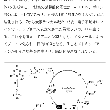
体
7
を形成する。Ir触媒の励起酸化電位はE = +0.81V、ボロン
酸
6a
はE＝+1.43Vであり、直接の1電子酸化が難しいことは合
理化される。
7
から炭素ラジカル
8
が生成後、電子不足オレフ
ィンでトラップされて安定化された炭素ラジカル
11
を生じ
る。これをを還元してアニオン
12
となり、メタノールによっ
てプロトン化され、目的物
13
となる。生じるメトキシドアニ
オンがルイス塩基を再生させ、触媒化が達成されている。