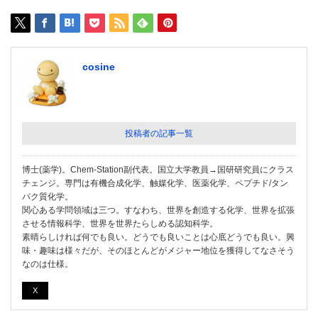
cosine
投稿者の記事一覧
博士(薬学)。Chem-Station副代表。国立大学教員→国研研究員にクラス
チェンジ。専門は有機合成化学、触媒化学、医薬化学、ペプチド/タン
パク質化学。
関心ある学問領域は三つ。すなわち、世界を創造する化学、世界を拡張
させる情報科学、世界を世界たらしめる認知科学。
素晴らしければ何でも良い。どうでも良いことは心底どうでも良い。興
味・趣味は様々だが、そのほとんどがメジャー地位を獲得してなさそう
なのは仕様。
X