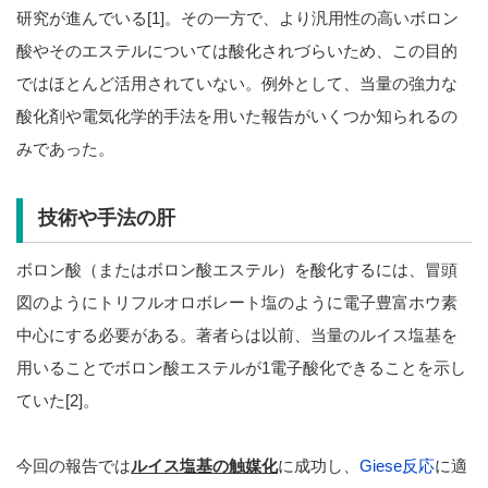
研究が進んでいる[1]。その一方で、より汎用性の高いボロン
酸やそのエステルについては酸化されづらいため、この目的
ではほとんど活用されていない。例外として、当量の強力な
酸化剤や電気化学的手法を用いた報告がいくつか知られるの
みであった。
技術や手法の肝
ボロン酸（またはボロン酸エステル）を酸化するには、冒頭
図のようにトリフルオロボレート塩のように電子豊富ホウ素
中心にする必要がある。著者らは以前、当量のルイス塩基を
用いることでボロン酸エステルが1電子酸化できることを示し
ていた[2]。
今回の報告では
ルイス塩基の触媒化
に成功し、
Giese反応
に適