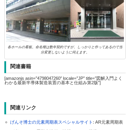
各ホールの看板。命名権は数年契約ですが、しっかりと作ってあるので当
分変更しないように伺えます。
関連書籍
[amazonjs asin=”4798047260″ locale=”JP” title=”図解入門よく
わかる最新半導体製造装置の基本と仕組み第2版”]
関連リンク
げんそ博士の元素周期表スペシャルサイト
: AR元素周期表