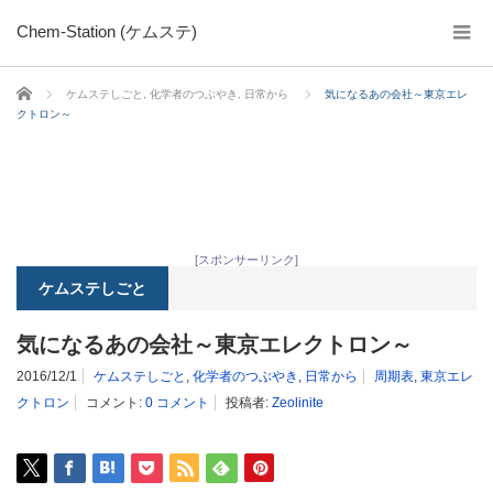
Chem-Station (ケムステ)
ホーム
ケムステしごと
,
化学者のつぶやき
,
日常から
気になるあの会社～東京エレ
クトロン～
[スポンサーリンク]
ケムステしごと
気になるあの会社～東京エレクトロン～
2016/12/1
ケムステしごと
,
化学者のつぶやき
,
日常から
周期表
,
東京エレ
クトロン
コメント:
0 コメント
投稿者:
Zeolinite