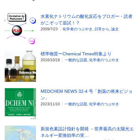
水素化ナトリウムの酸化反応をブロガー・読者
がこぞって追試！？
2009/7/23
化学者のつぶやき
,
日常から
,
論文
標準物質ーChemical Times特集より
2016/10/18
一般的な話題
,
化学者のつぶやき
MEDCHEM NEWS 32-4 号「創薬の将来ビジョ
ン」
2023/11/10
一般的な話題
,
化学者のつぶやき
新規色素設計指針を開発 －世界最高の太陽光エ
ネルギー変換効率の実…