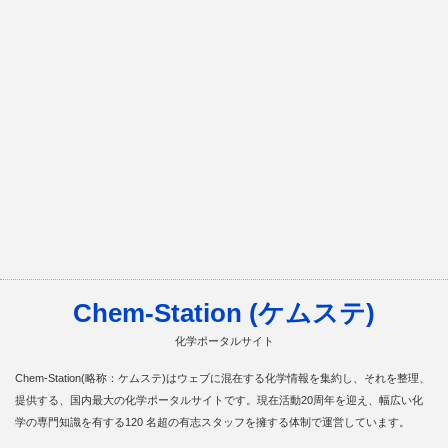
Chem-Station (ケムステ)
化学ポータルサイト
Chem-Station(略称：ケムステ)はウェブに混在する化学情報を集約し、それを整理、
提供する、国内最大の化学ポータルサイトです。現在活動20周年を迎え、幅広い化
学の専門知識を有する120 名超の有志スタッフを擁する体制で運営しています。