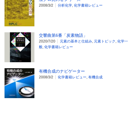
2008/3/2
分析化学
,
化学書籍レビュー
交響曲第6番「炭素物語」
2020/7/20
元素の基本と仕組み
,
元素トピック
,
化学一
般
,
化学書籍レビュー
有機合成のナビゲーター
2008/3/2
化学書籍レビュー
,
有機合成