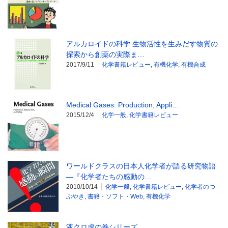
アルカロイドの科学 生物活性を生みだす物質の
探索から創薬の実際ま…
2017/9/11
化学書籍レビュー
,
有機化学
,
有機合成
Medical Gases: Production, Appli…
2015/12/4
化学一般
,
化学書籍レビュー
ワールドクラスの日本人化学者が語る研究物語
―『化学者たちの感動の…
2010/10/14
化学一般
,
化学書籍レビュー
,
化学者のつ
ぶやき
,
書籍・ソフト・Web
,
有機化学
液クロ虎の巻シリーズ