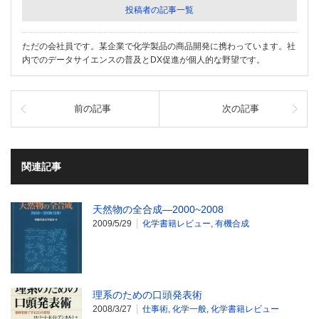
投稿者の記事一覧
ただの会社員です。某企業で化学製品の商品開発に携わっています。社
内でのデータサイエンスの普及とDX促進が個人的な野望です。
前の記事
次の記事
関連記事
天然物の全合成―2000~2008
2009/5/29
化学書籍レビュー
,
有機合成
理系のための口頭発表術
2008/3/27
仕事術
,
化学一般
,
化学書籍レビュー