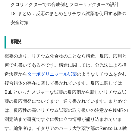
クロリアクターでの合成例とフローリアクターの設計
18. まとめ：反応のまとめとリチウム試薬を使用する際の
安全対策
解説
概要の通り、リチウム化合物のことなら構造、反応、応用と
何でも書いてある本です。構造に関しては、分光法による構
造決定から
ターボグリニャール試薬
のようなリチウムを含む
複合錯体の存在に関して書かれています。反応に関しては
BuLiといったメジャーな試薬の反応例から新しいリチウム試
薬の反応開発についてまで一通り書かれています。まとめで
は、反応性の高いリチウム試薬の取り扱いの注意からNMRの
測定法まで研究ですぐに役に立つ情報が盛り込まれていま
す。編集者は、イタリアのバーリ大学薬学部のRenzo Luisi教