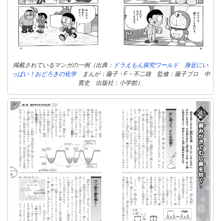
掲載されているマンガの一例（出典：
ドラえもん探究ワールド 身近にい
っぱい！おどろきの化学
まんが：藤子・F・不二雄 監修：藤子プロ 中
寛史
出版社：
小学館
）