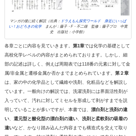
マンガの後に続く解説（出典：
ドラえもん探究ワールド 身近にいっぱ
い！おどろきの化学
まんが：藤子・F・不二雄 監修：藤子プロ 中寛
史
出版社：
小学館
）
各章ごとに内容を見ていきます。
第1章
では化学の基礎として
高校化学レベルの内容がまとめられております。しかし、細
部の記述は詳しく、例えば周期表では118番の元素に対して金
属/非金属と遷移金属か否かまでまとめられています。
第２章
は、家の中の化学品として繊維や洗剤、化粧品などを解説し
ています。一般向けの解説では、洗濯洗剤には界面活性剤が
入っていて、汚れに対してミセルを形成して剥がすまでを説
明していることが多いですが、本書では、
漂白剤と洗剤の違
い
、
還元型と酸化型の漂白剤の違い
、
洗剤と柔軟剤の吸着の
違い
など、かなり踏み込んだ内容までも構造式を交えて取り