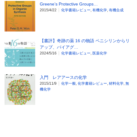
Greene’s Protective Groups…
2015/4/22
化学書籍レビュー
,
有機化学
,
有機合成
【書評】奇跡の薬 16 の物語 ペニシリンからリ
アップ、バイアグ…
2024/5/16
化学書籍レビュー
,
医薬化学
入門 レアアースの化学
2015/11/9
化学一般
,
化学書籍レビュー
,
材料化学
,
無
機化学