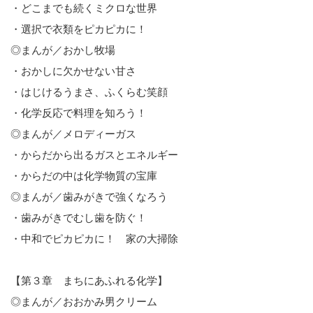
・どこまでも続くミクロな世界
・選択で衣類をピカピカに！
◎まんが／おかし牧場
・おかしに欠かせない甘さ
・はじけるうまさ、ふくらむ笑顔
・化学反応で料理を知ろう！
◎まんが／メロディーガス
・からだから出るガスとエネルギー
・からだの中は化学物質の宝庫
◎まんが／歯みがきで強くなろう
・歯みがきでむし歯を防ぐ！
・中和でピカピカに！ 家の大掃除
【第３章 まちにあふれる化学】
◎まんが／おおかみ男クリーム