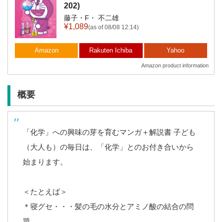
202)
藤子・F・ 不二雄
¥1,089
(as of 08/08 12:14)
Amazon
Rakuten Ichiba
Yahoo
Amazon product information
概要
「化学」への興味の芽を育むマンガ＋解説書
子ども
（大人も）の毎日は、「化学」とのお付き合いから
始まります。
＜たとえば＞
＊寝グセ・・・髪の毛の水分とアミノ酸の結合の問
題