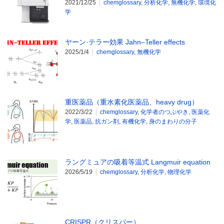
2021/12/25
chemglossary
,
分析化学
,
無機化学
,
環境化
学
ヤーン·テラー効果 Jahn–Teller effects
2025/1/4
chemglossary
,
無機化学
重医薬品（重水素化医薬品、heavy drug）
2022/3/22
chemglossary
,
化学者のつぶやき
,
医薬化
学
,
医薬品
,
抗ガン剤
,
有機化学
,
身のまわりの分子
ラングミュアの吸着等温式 Langmuir equation
2026/5/19
chemglossary
,
分析化学
,
物理化学
CRISPR（クリスパー）