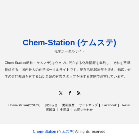
Chem-Station (ケムステ)
化学ポータルサイト
Chem-Station(略称：ケムステ)はウェブに混在する化学情報を集約し、それを整理、
提供する、国内最大の化学ポータルサイトです。現在活動20周年を迎え、幅広い化
学の専門知識を有する120 名超の有志スタッフを擁する体制で運営しています。
RSS
X
Facebook
Chem-Stationについて
お知らせ
更新履歴
サイトマップ
Facebook
Twitter
国際版
中国版
お問い合わせ
Chem-Station (ケムステ)
All rights reserved.