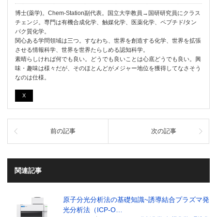
博士(薬学)。Chem-Station副代表。国立大学教員→国研研究員にクラス
チェンジ。専門は有機合成化学、触媒化学、医薬化学、ペプチド/タン
パク質化学。
関心ある学問領域は三つ。すなわち、世界を創造する化学、世界を拡張
させる情報科学、世界を世界たらしめる認知科学。
素晴らしければ何でも良い。どうでも良いことは心底どうでも良い。興
味・趣味は様々だが、そのほとんどがメジャー地位を獲得してなさそう
なのは仕様。
X
前の記事
次の記事
関連記事
原子分光分析法の基礎知識~誘導結合プラズマ発
光分析法（ICP-O…