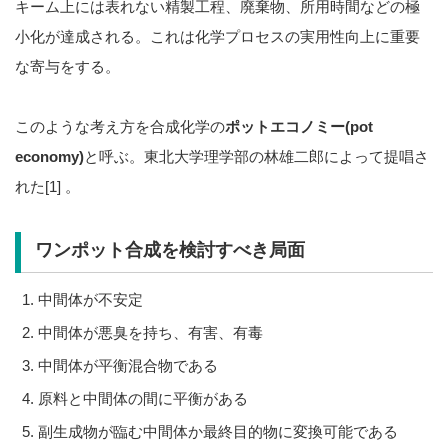
キーム上には表れない精製工程、廃棄物、所用時間などの極
小化が達成される。これは化学プロセスの実用性向上に重要
な寄与をする。
このような考え方を合成化学の
ポットエコノミー(pot
economy)
と呼ぶ。東北大学理学部の林雄二郎によって提唱さ
れた[1] 。
ワンポット合成を検討すべき局面
中間体が不安定
中間体が悪臭を持ち、有害、有毒
中間体が平衡混合物である
原料と中間体の間に平衡がある
副生成物が臨む中間体か最終目的物に変換可能である