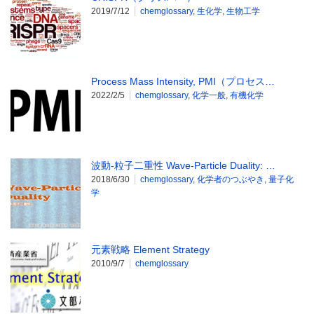
2019/7/12
chemglossary
,
生化学
,
生物工学
Process Mass Intensity, PMI（プロセス…
2022/2/5
chemglossary
,
化学一般
,
有機化学
波動-粒子二重性 Wave-Particle Duality: …
2018/6/30
chemglossary
,
化学者のつぶやき
,
量子化
学
元素戦略 Element Strategy
2010/9/7
chemglossary