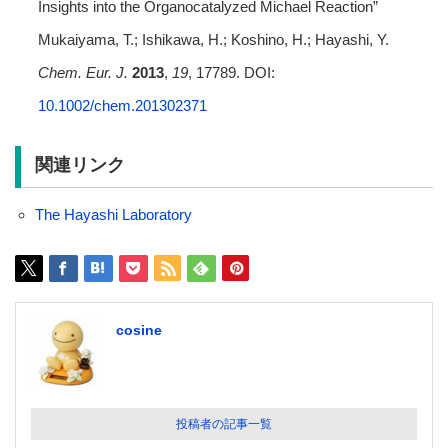
Insights into the Organocatalyzed Michael Reaction”
Mukaiyama, T.; Ishikawa, H.; Koshino, H.; Hayashi, Y.
Chem. Eur. J.
2013
,
19
, 17789. DOI:
10.1002/chem.201302371
関連リンク
The Hayashi Laboratory
cosine
投稿者の記事一覧