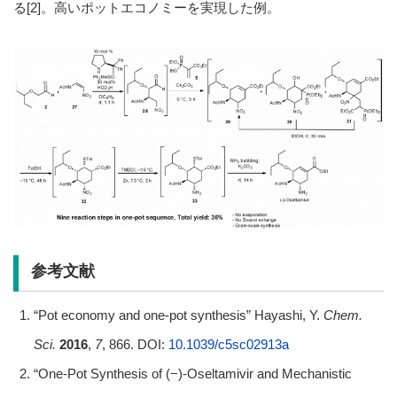
る[2]。高いポットエコノミーを実現した例。
参考文献
“Pot economy and one-pot synthesis” Hayashi, Y.
Chem.
Sci.
2016
,
7
, 866. DOI:
10.1039/c5sc02913a
“One-Pot Synthesis of (−)-Oseltamivir and Mechanistic