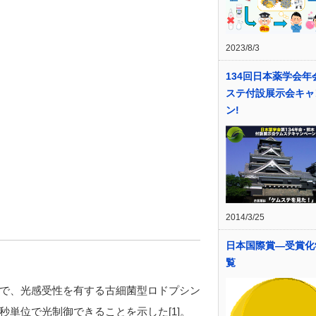
2023/8/3
134回日本薬学会年
ステ付設展示会キャ
ン!
2014/3/25
日本国際賞―受賞化
覧
gと共同で、光感受性を有する古細菌型ロドプシン
単位で光制御できることを示した[1]。