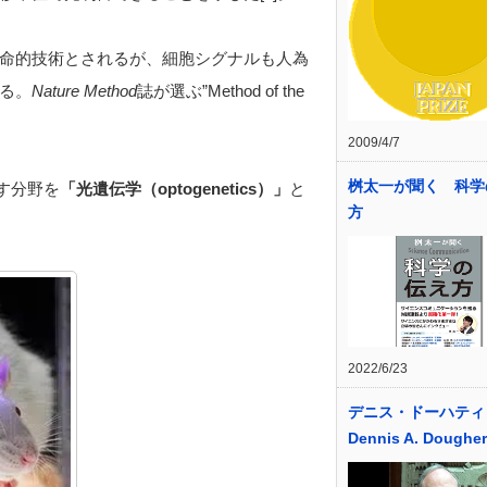
命的技術とされるが、細胞シグナルも人為
る。
Nature Method
誌が選ぶ”Method of the
2009/4/7
桝太一が聞く 科学
指す分野を
「光遺伝学（optogenetics）」
と
方
2022/6/23
デニス・ドーハティ
Dennis A. Dougher