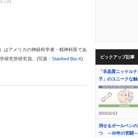
リンク]
1月18日-）はアメリカの神経科学者・精神科医であ
ピックアップ記事
学研究所研究員。(写真：
Stanford Bio-X
)
「非晶質ニッケルナ
子」のユニークな触
2015/11/13
消せるボールペンの
つ ～30年の苦闘～