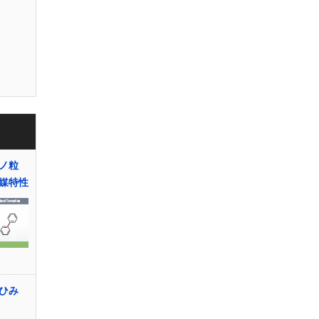
ノ粒
媒特性
ひみ