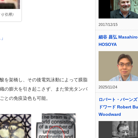
より引用）
2017/12/15
細谷 昌弘 Masahiro
ス」
HOSOYA
酸を架橋し、その後電気泳動によって膜脂
2025/11/24
織の膨大を引き起こさず、また蛍光タンパ
ごとの免疫染色も可能。
ロバート・バーンズ
ドワード Robert Bu
Woodward