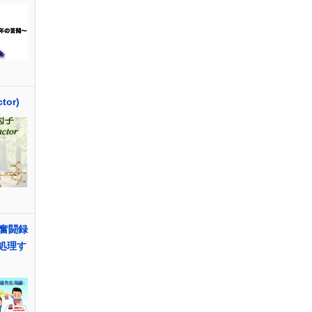
tor)
奮闘録
を処理す