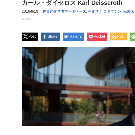
カール・ダイセロス Karl Deisseroth
2016/9/19
世界の化学者データベース
,
生化学
ロドプシン
,
光遺伝
cosine
Post
Share
Hatena
Pocket
RSS