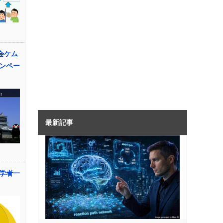
会ケム
ンペー
最新記事
学者一