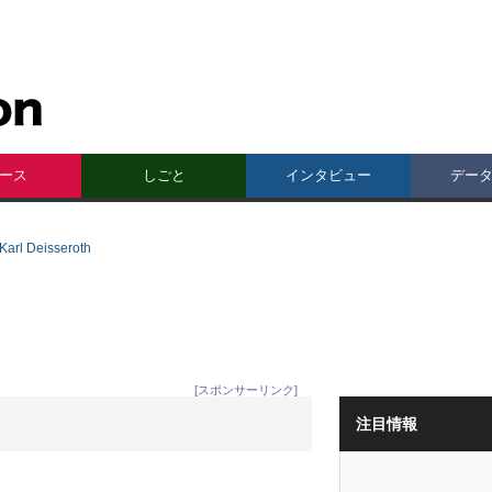
ース
しごと
インタビュー
デー
 Deisseroth
[スポンサーリンク]
注目情報