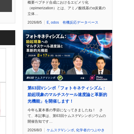
概要ペプチド合成におけるエピメリ化
（epimerization）とは、アミノ酸残基のα炭素の
立体…
2026/8/5
E
,
odos 有機反応データベース
第63回Vシンポ「フォトキネティシズム：
励起現象のマルチスケール速度論と革新的
光機能」を開催します！
今年も夏本番の季節になってきましたね！ さ
て、本記事は、第63回ケムステVシンポジウムの
開催告知です…
2026/8/3
ケムステVシンポ
,
化学者のつぶやき