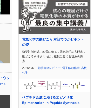
電気化学の勘どころ 対話でつかむホント
の姿
概要対話形式で本質に迫る，電気化学の入門書．
勘どころを押さえれば，複雑に見える現象の要
点…
2026/8/6
化学書籍レビュー
,
電子移動化学
,
高校
化学
・ウッ
rns
ペプチド合成におけるエピメリ化
Epimerization in Peptide Synthesis