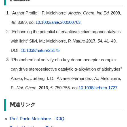
“Author Profile – P. Melchiorre”
Angew. Chem. Int. Ed.
2009
,
48
, 3389. doi:
10.1002/anie.200900763
”Enhancing the potential of enantioselective organocatalysis
with light” Silvi, M.; Melchiorre, P.
Nature
2017
,
54
, 41–49.
DOI:
10.1038/nature25175
“Photochemical activity of a key donor–acceptor complex
can drive stereoselective catalytic α-alkylation of aldehydes”
Arceo, E.; Jurberg, I. D.; Álvarez-Fernández, A.; Melchiorre,
P.
Nat. Chem.
2013
,
5
, 750-756. doi:
10.1038/nchem.1727
関連リンク
Prof. Paolo Melchiorre – ICIQ