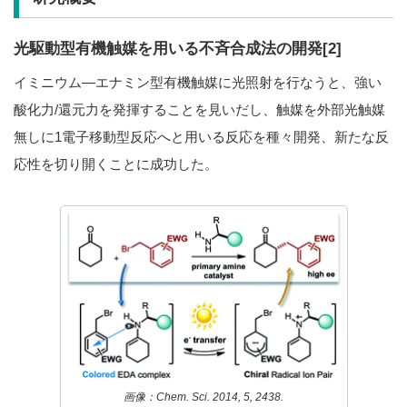
光駆動型有機触媒を用いる不斉合成法の開発[2]
イミニウム―エナミン型有機触媒に光照射を行なうと、強い
酸化力/還元力を発揮することを見いだし、触媒を外部光触媒
無しに1電子移動型反応へと用いる反応を種々開発、新たな反
応性を切り開くことに成功した。
画像：Chem. Sci. 2014, 5, 2438.