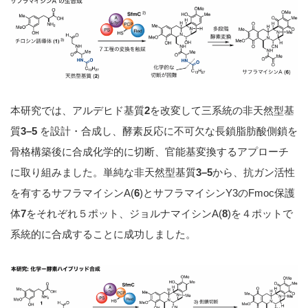
本研究では、アルデヒド基質
2
を改変して三系統の非天然型基
質
3–5
を設計・合成し、酵素反応に不可欠な長鎖脂肪酸側鎖を
骨格構築後に合成化学的に切断、官能基変換するアプローチ
に取り組みました。単純な非天然型基質
3–5
から、抗ガン活性
を有するサフラマイシンA(
6
)とサフラマイシンY3のFmoc保護
体
7
をそれぞれ５ポット、ジョルナマイシンA(
8
)を４ポットで
系統的に合成することに成功しました。