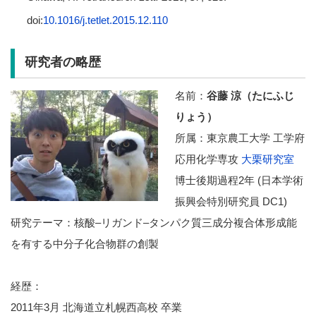
doi:
10.1016/j.tetlet.2015.12.110
研究者の略歴
名前：
谷藤 涼（たにふじ
りょう）
所属：東京農工大学 工学府
応用化学専攻
大栗研究室
博士後期過程2年 (日本学術
振興会特別研究員 DC1)
研究テーマ：核酸–リガンド–タンパク質三成分複合体形成能
を有する中分子化合物群の創製
経歴：
2011年3月 北海道立札幌西高校 卒業