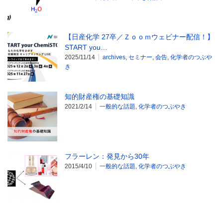
【日産化学 27卒／Ｚｏｏｍウェビナー配信！】
START you…
2025/11/14
archives
,
セミナー
,
会告
,
化学者のつぶや
き
知的財産権の基礎知識
2021/2/14
一般的な話題
,
化学者のつぶやき
フラーレン：発見から30年
2015/4/10
一般的な話題
,
化学者のつぶやき