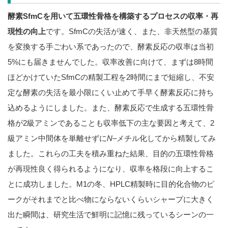
酵素SfmCを用いて五環性骨格を構築するプロセスの収率・再
現性の向上
です。SfmCの失活が速く、また、非天然型の基質
を変換する手ごわい系であったので、酵素反応の収率は当初
5%にも届きませんでした。収率改善に向けて、まずは8時間
ほどかけていたSfmCの精製工程を2時間にまで短縮し、不安
定な酵素の失活を最小限にくい止めて手早く酵素反応に持ち
込めるようにしました。また、酵素反応で生成する五環性骨
格が2級アミンであることも収率低下の主な要因と考えて、2
級アミン中間体を単離せずに
N
–メチル化してから精製してみ
ました。これらの工夫を積み重ねた結果、目的の五環性骨格
が再現性良く得られるようになり、収率を格段に向上するこ
とに成功しました。M1の冬、HPLC精製時に目的化合物のピ
ークがそれまでと比べ物にならないくらいシャープに大きく
出た瞬間は、研究生活で鮮明に記憶に残っているシーンの一