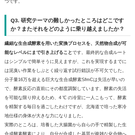
つです。
Q3. 研究テーマの難しかったところはどこです
か？またそれをどのように乗り越えましたか？
繊細な生合成酵素を用いた変換プロセスを、天然物合成が可
能なレベルにまで引き上げること
です。最終的な合成ルート
はシンプルで簡単そうに見えますが、これを実現するまでに
は泥臭い作業をしぶとく繰り返す試行錯誤が不可欠でした。
分子量16万を超える巨大な生合成酵素SfmCは失活が早いの
で、酵素反応の直前にその都度調製しています。酵素の失活
を可能な限り抑えるため、4 ℃ の冷室に一人こもって、酵素
を精製する毎日を過ごしたわけですが、北海道で培った寒冷
地仕様の身体が大きな力になりました。
実際のところは、培養した大腸菌から自らの手で精製した生
合成酵素酵素により、自分が合成した基質が複雑な化合物へ