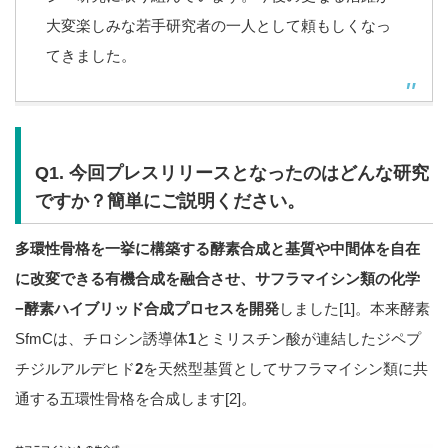
大変楽しみな若手研究者の一人として頼もしくなっ
てきました。
Q1. 今回プレスリリースとなったのはどんな研究
ですか？簡単にご説明ください。
多環性骨格を一挙に構築する酵素合成と基質や中間体を自在
に改変できる有機合成を融合させ、サフラマイシン類の化学
−酵素ハイブリッド合成プロセスを開発
しました[1]。本来酵素
SfmCは、チロシン誘導体
1
とミリスチン酸が連結したジペプ
チジルアルデヒド
2
を天然型基質としてサフラマイシン類に共
通する五環性骨格を合成します[2]。