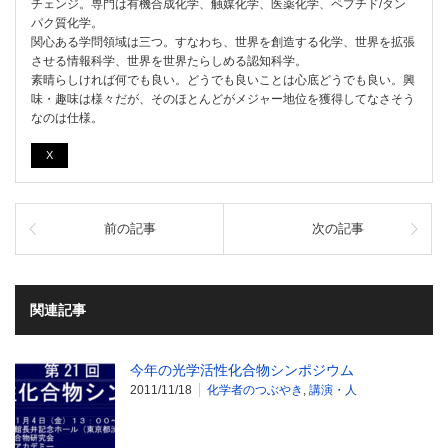
チェンジ。専門は有機合成化学、触媒化学、医薬化学、ペプチド/タン
パク質化学。
関心ある学問領域は三つ。すなわち、世界を創造する化学、世界を拡張
させる情報科学、世界を世界たらしめる認知科学。
素晴らしければ何でも良い。どうでも良いことは心底どうでも良い。興
味・趣味は様々だが、そのほとんどがメジャー地位を獲得してなさそう
なのは仕様。
X
前の記事
次の記事
関連記事
今年の光学活性化合物シンポジウム
2011/11/18
化学者のつぶやき
,
講演・人