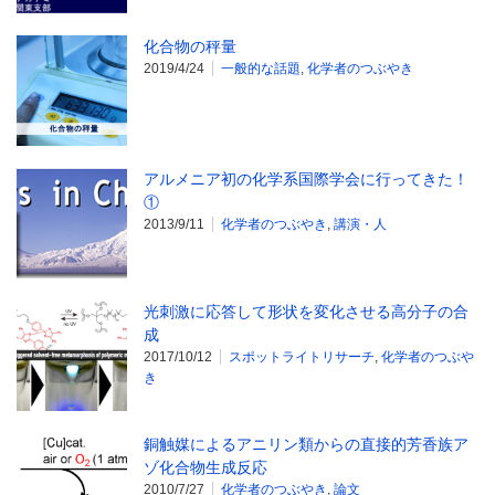
化合物の秤量
2019/4/24
一般的な話題
,
化学者のつぶやき
アルメニア初の化学系国際学会に行ってきた！
①
2013/9/11
化学者のつぶやき
,
講演・人
光刺激に応答して形状を変化させる高分子の合
成
2017/10/12
スポットライトリサーチ
,
化学者のつぶや
き
銅触媒によるアニリン類からの直接的芳香族ア
ゾ化合物生成反応
2010/7/27
化学者のつぶやき
,
論文