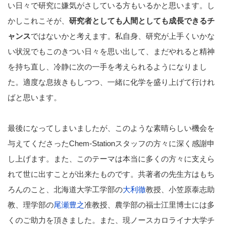
い日々で研究に嫌気がさしている方もいるかと思います。し
かしこれこそが、
研究者としても人間としても成長できるチ
ャンス
ではないかと考えます。私自身、研究が上手くいかな
い状況でもこのきつい日々を思い出して、まだやれると精神
を持ち直し、冷静に次の一手を考えられるようになりまし
た。適度な息抜きもしつつ、一緒に化学を盛り上げて行けれ
ばと思います。
最後になってしまいましたが、このような素晴らしい機会を
与えてくださったChem-Stationスタッフの方々に深く感謝申
し上げます。また、このテーマは本当に多くの方々に支えら
れて世に出すことが出来たものです。共著者の先生方はもち
ろんのこと、北海道大学工学部の
大利徹
教授、小笠原泰志助
教、理学部の
尾瀬豊之
准教授、農学部の福士江里博士には多
くのご助力を頂きました。また、現ノースカロライナ大学チ