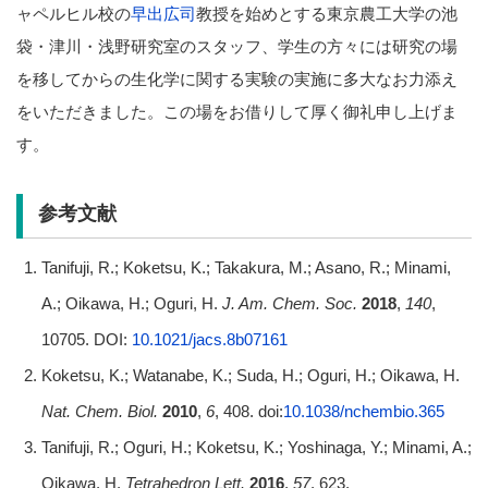
ャペルヒル校の
早出広司
教授を始めとする東京農工大学の池
袋・津川・浅野研究室のスタッフ、学生の方々には研究の場
を移してからの生化学に関する実験の実施に多大なお力添え
をいただきました。この場をお借りして厚く御礼申し上げま
す。
参考文献
Tanifuji, R.; Koketsu, K.; Takakura, M.; Asano, R.; Minami,
A.; Oikawa, H.; Oguri, H.
J. Am. Chem. Soc.
2018
,
140
,
10705. DOI:
10.1021/jacs.8b07161
Koketsu, K.; Watanabe, K.; Suda, H.; Oguri, H.; Oikawa, H.
Nat. Chem. Biol.
2010
,
6
, 408. doi:
10.1038/nchembio.365
Tanifuji, R.; Oguri, H.; Koketsu, K.; Yoshinaga, Y.; Minami, A.;
Oikawa, H.
Tetrahedron Lett.
2016
,
57
, 623.