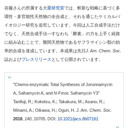
谷藤さんの所属する
大栗研究室
では、斬新な戦略に基づく多
環性・多官能性天然物の全合成と、それを通じたケミカルバ
イオロジー研究を追究しています。今回は人工合成手法だけ
でなく、天然合成手法―すなわち「酵素」の力を上手く経路
に組み込むことで、難関天然物であるサフラマイシン類の効
率的合成を達成しています。本成果は先日
J. Am. Chem. Soc.
誌および
プレスリリース
として公開されています。
”Chemo-enzymatic Total Syntheses of Jorunnamycin
A, Saframycin A, and
N
-Fmoc Saframycin Y3”
Tanifuji, R.; Koketsu, K.; Takakura, M.; Asano, R.;
Minami, A.; Oikawa, H.; Oguri, H.
J. Am. Chem. Soc.
2018
,
140
, 10705. DOI:
10.1021/jacs.8b07161