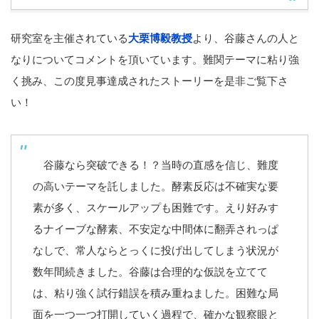
研究室を主催されている
大栗博毅教授
より、谷藤さんの人と
なりについてコメントを頂いています。難関テーマに粘り強
く挑み、この度見事達成されたストーリーを是非ご覧下さ
い！
谷藤なら突破できる！？当時の直感を信じ、難度
の高いテーマを託しました。酵素反応は不確実な要
素が多く、スケールアップも困難です。えり好みす
るナイーブな酵素、不安定な中間体に翻弄されっぱ
なしで、常人ならとっくに投げ出してしまう状況が
数年間続きました。谷藤は合理的な仮説を立てて
は、粘り強く試行錯誤を積み重ねました。困難な局
面を一つ一つ打開していく過程で、確かな観察眼と