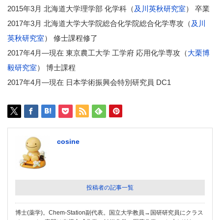
2015年3月 北海道大学理学部 化学科（
及川英秋研究室
） 卒業
2017年3月 北海道大学大学院総合化学院総合化学専攻（
及川
英秋
研究室
） 修士課程修了
2017年4月―現在 東京農工大学 工学府 応用化学専攻（
大栗博
毅研究室
） 博士課程
2017年4月―現在 日本学術振興会特別研究員 DC1
cosine
投稿者の記事一覧
博士(薬学)。Chem-Station副代表。国立大学教員→国研研究員にクラス