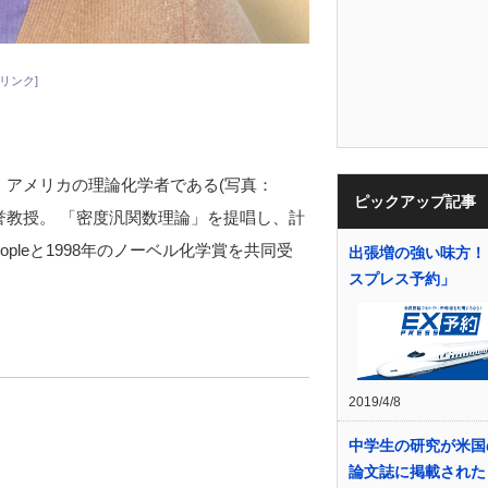
リンク]
-)は、アメリカの理論化学者である(写真：
ピックアップ記事
誉教授。 「密度汎関数理論」を提唱し、計
pleと1998年のノーベル化学賞を共同受
出張増の強い味方！
スプレス予約」
2019/4/8
中学生の研究が米国
論文誌に掲載された