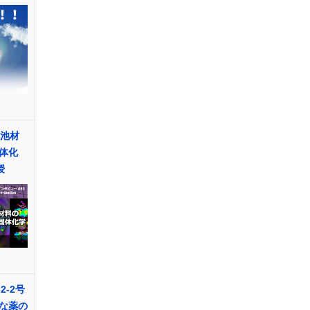
電池材
体化
授
2-2号
な薬の