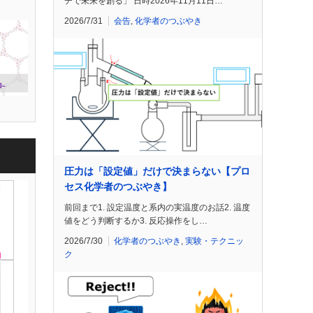
チで未来を創る」 日時2026年11月11日…
2026/7/31
会告
,
化学者のつぶやき
圧力は「設定値」だけで決まらない【プロ
セス化学者のつぶやき】
前回まで1. 設定温度と系内の実温度のお話2. 温度
値をどう判断するか3. 反応操作をし…
2026/7/30
化学者のつぶやき
,
実験・テクニッ
ク