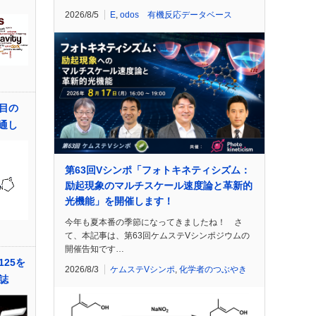
2026/8/5
E
,
odos 有機反応データベース
目の
見通し
第63回Vシンポ「フォトキネティシズム：
励起現象のマルチスケール速度論と革新的
光機能」を開催します！
今年も夏本番の季節になってきましたね！ さ
て、本記事は、第63回ケムステVシンポジウムの
開催告知です…
25を
2026/8/3
ケムステVシンポ
,
化学者のつぶやき
誌