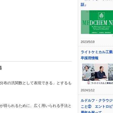
話」
2023/5/19
ライトケミカル工業2
卒採用情報
唱
分布の汎関数として表現できる」とするも
2024/1/12
ルドルフ・クラウジ
が得られるために、広く用いられる手法と
こと② エントロピー
周年を祝って