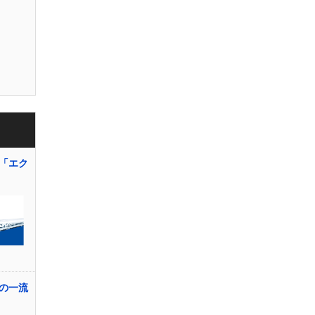
「エク
の一流