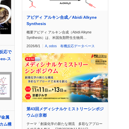
アビディ アルキン合成／Abidi Alkyne
Synthesis
概要アビディ アルキン合成（Abidi Alkyne
Synthesis）は、米国魚類野生生物局…
2026/8/1
A
,
odos 有機反応データベース
反応で
beo-ス
第43回メディシナルケミストリーシンポジ
ウム@京都
が金属
カム構
テーマ「創薬化学の新たな潮流 多彩なアプロー