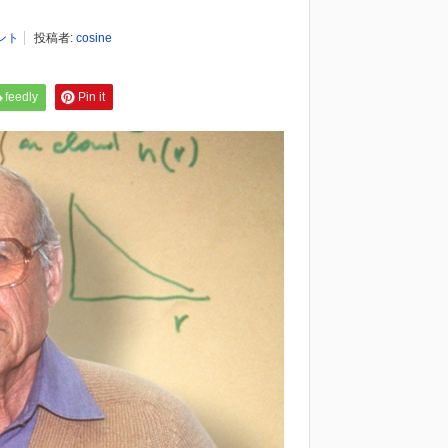
ント
投稿者:
cosine
feedly
Pin it