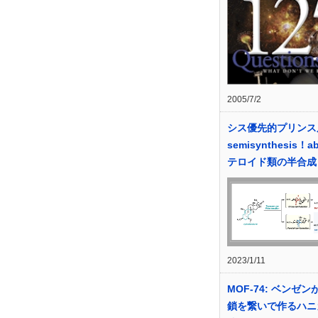
2005/7/2
シス優先的プリンス
semisynthesis！a
テロイド類の半合成
2023/1/11
MOF-74: ベンゼン
鎖を繋いで作るハニ