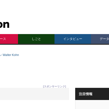
ース
しごと
インタビュー
デー
alter Kohn
[スポンサーリンク]
注目情報