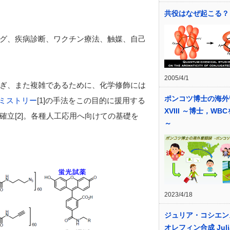
共役はなぜ起こる？
グ、疾病診断、ワクチン療法、触媒、自己
2005/4/1
ぎ、また複雑であるために、化学修飾には
ポンコツ博士の海外
ミストリー
[1]の手法をこの目的に援用する
XVIII ～博士，WB
立[2]。各種人工応用へ向けての基礎を
～
2023/4/18
ジュリア・コシエン
オレフィン合成 Juli