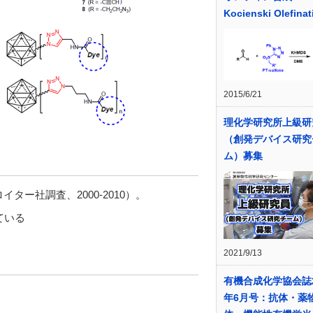
Kocienski Olefinat
2015/6/21
理化学研究所上級研
（創発デバイス研究
ム）募集
ー社調査、2000-2010）。
している
2021/9/13
有機合成化学協会誌2
年6月号：抗体・薬