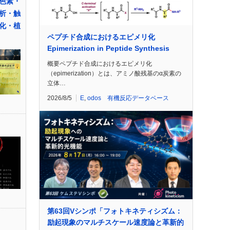
色素・
析・触
化・植
ペプチド合成におけるエピメリ化
Epimerization in Peptide Synthesis
概要ペプチド合成におけるエピメリ化
（epimerization）とは、アミノ酸残基のα炭素の
立体…
2026/8/5
E
,
odos 有機反応データベース
第63回Vシンポ「フォトキネティシズム：
励起現象のマルチスケール速度論と革新的