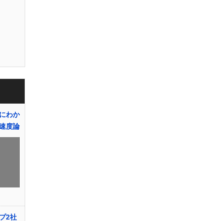
にわか
速度論
プ2社