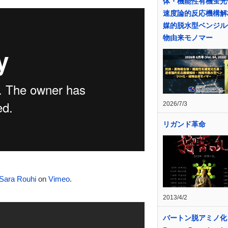
体・機能性有機蛍光
速度論的反応機構解
媒的脱水型ベンジル
物由来モノマー
2026/7/3
リガンド革命
Sara Rouhi
on
Vimeo
.
2013/4/2
バートン脱アミノ化