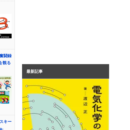
奮闘録
Cを観る
最新記事
スキー
a-