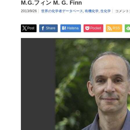
M.G.フィン M. G. Finn
2013/9/26
世界の化学者データベース
,
有機化学
,
生化学
コメント
Post
Share
Hatena
Pocket
RSS