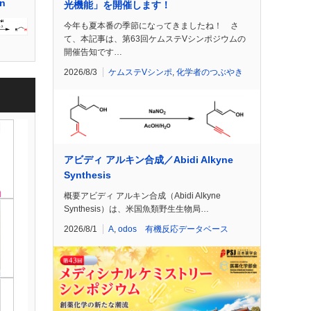
on
光機能」を開催します！
今年も夏本番の季節になってきましたね！ さ
て、本記事は、第63回ケムステVシンポジウムの
開催告知です…
2026/8/3
ケムステVシンポ
,
化学者のつぶやき
アビディ アルキン合成／Abidi Alkyne
Synthesis
概要アビディ アルキン合成（Abidi Alkyne
Synthesis）は、米国魚類野生生物局…
2026/8/1
A
,
odos 有機反応データベース