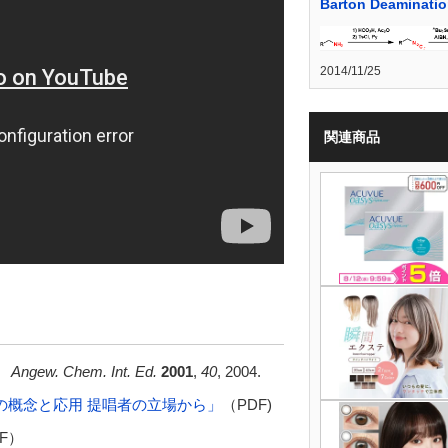
Barton Deaminati
2014/11/25
関連商品
B.
Angew. Chem. Int. Ed.
2001
,
40
, 2004.
の概念と応用 提唱者の立場から」
（PDF)
F）