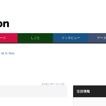
ース
しごと
インタビュー
デー
M. G. Finn
[スポンサーリンク]
注目情報