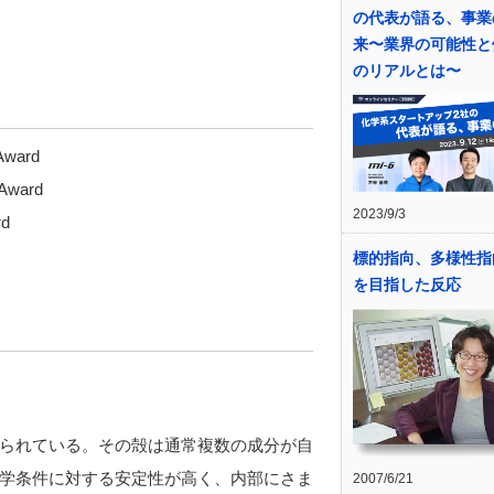
の代表が語る、事業
来〜業界の可能性と
のリアルとは〜
 Award
 Award
2023/9/3
rd
標的指向、多様性指
を目指した反応
られている。その殻は通常複数の成分が自
学条件に対する安定性が高く、内部にさま
2007/6/21