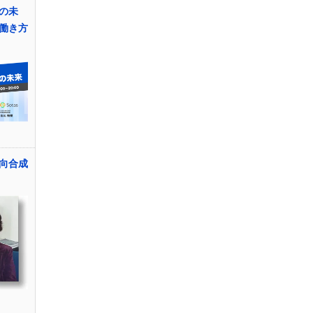
の未
働き方
向合成