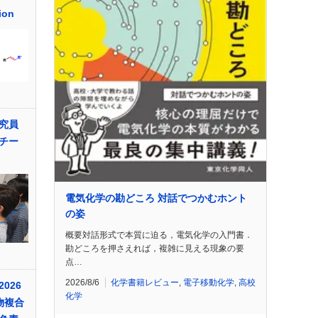
ion
究員
チー
電気化学の勘どころ 対話でつかむホント
の姿
概要対話形式で本質に迫る，電気化学の入門書．
勘どころを押さえれば，複雑に見える現象の要
点…
2026/8/6
化学書籍レビュー
,
電子移動化学
,
高校
026
化学
物複合