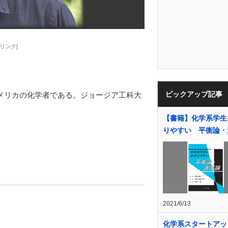
リンク]
ピックアップ記事
）は、アメリカの化学者である。ジョージア工科大
【書籍】化学系学生
りやすい 平衡論・
2021/6/13
化学系スタートアッ