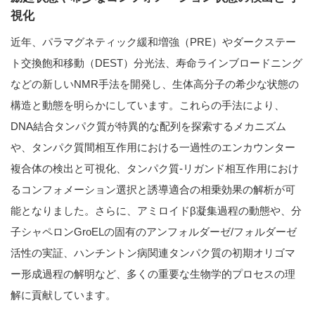
視化
近年、パラマグネティック緩和増強（PRE）やダークステー
ト交換飽和移動（DEST）分光法、寿命ラインブロードニング
などの新しいNMR手法を開発し、生体高分子の希少な状態の
構造と動態を明らかにしています。これらの手法により、
DNA結合タンパク質が特異的な配列を探索するメカニズム
や、タンパク質間相互作用における一過性のエンカウンター
複合体の検出と可視化、タンパク質-リガンド相互作用におけ
るコンフォメーション選択と誘導適合の相乗効果の解析が可
能となりました。さらに、アミロイドβ凝集過程の動態や、分
子シャペロンGroELの固有のアンフォルダーゼ/フォルダーゼ
活性の実証、ハンチントン病関連タンパク質の初期オリゴマ
ー形成過程の解明など、多くの重要な生物学的プロセスの理
解に貢献しています。