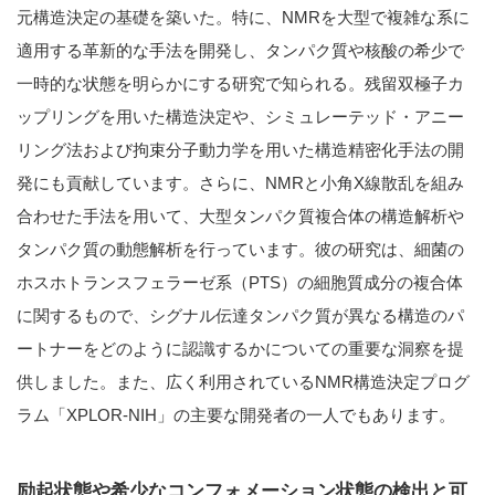
元構造決定の基礎を築いた。特に、NMRを大型で複雑な系に
適用する革新的な手法を開発し、タンパク質や核酸の希少で
一時的な状態を明らかにする研究で知られる。残留双極子カ
ップリングを用いた構造決定や、シミュレーテッド・アニー
リング法および拘束分子動力学を用いた構造精密化手法の開
発にも貢献しています。さらに、NMRと小角X線散乱を組み
合わせた手法を用いて、大型タンパク質複合体の構造解析や
タンパク質の動態解析を行っています。彼の研究は、細菌の
ホスホトランスフェラーゼ系（PTS）の細胞質成分の複合体
に関するもので、シグナル伝達タンパク質が異なる構造のパ
ートナーをどのように認識するかについての重要な洞察を提
供しました。また、広く利用されているNMR構造決定プログ
ラム「XPLOR-NIH」の主要な開発者の一人でもあります。
励起状態や希少なコンフォメーション状態の検出と可