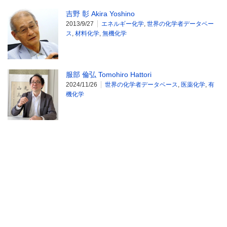
吉野 彰 Akira Yoshino
2013/9/27
エネルギー化学
,
世界の化学者データベー
ス
,
材料化学
,
無機化学
服部 倫弘 Tomohiro Hattori
2024/11/26
世界の化学者データベース
,
医薬化学
,
有
機化学