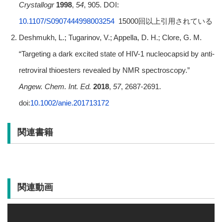
Crystallogr
1998
,
54
, 905. DOI:
10.1107/S0907444998003254
15000回以上引用されている
Deshmukh, L.; Tugarinov, V.; Appella, D. H.; Clore, G. M.
“Targeting a dark excited state of HIV-1 nucleocapsid by anti-
retroviral thioesters revealed by NMR spectroscopy.”
Angew. Chem. Int. Ed.
2018
,
57
, 2687-2691.
doi:
10.1002/anie.201713172
関連書籍
関連動画