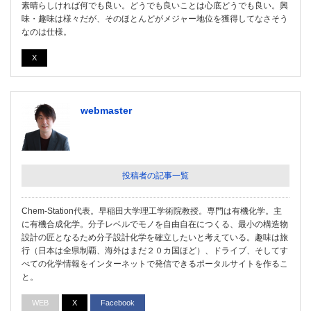
素晴らしければ何でも良い。どうでも良いことは心底どうでも良い。興
味・趣味は様々だが、そのほとんどがメジャー地位を獲得してなさそう
なのは仕様。
X
webmaster
投稿者の記事一覧
Chem-Station代表。早稲田大学理工学術院教授。専門は有機化学。主
に有機合成化学。分子レベルでモノを自由自在につくる、最小の構造物
設計の匠となるため分子設計化学を確立したいと考えている。趣味は旅
行（日本は全県制覇、海外はまだ２０カ国ほど）、ドライブ、そしてす
べての化学情報をインターネットで発信できるポータルサイトを作るこ
と。
WEB
X
Facebook