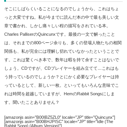
そこにしばらくいることになるのでしょうから、これはちょ
っと大変ですね。私が今までに読んだ本の中で最も美しい文
章で書かれ、しかし痛々しい程の描写をされている本。
Charles PalliserのQuincunxです。最後の一文で解ったこと
は、それまでの800ページ余りも、多くの登場人物たちの相関
関係も、私が完全には理解し切れていなかったということで
す。これは驚くべき本で、数年は暇を持て余すことはないで
しょう。CDですが、CDプレイヤーを組み立てて…これはも
う持っているのでしょうか？とにかく必要なプレイヤーは持
っているとして、新しい一枚。といってもいろんな意味でこ
れは時間を超越していますが、HemのRabbit Songsにしま
す。聞いたことありません？
[amazonjs asin=”B00IBZ5ZL0″ locale=”JP” title=”Quincunx”]
[amazonjs asin=”B00BHJPISC” locale=”JP” title=”Idle (The
Rabbit Song) (Album Version)”]