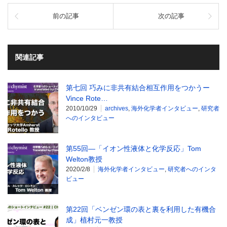
前の記事
次の記事
関連記事
第七回 巧みに非共有結合相互作用をつかうー
Vince Rote…
2010/10/29
archives
,
海外化学者インタビュー
,
研究者
へのインタビュー
第55回―「イオン性液体と化学反応」Tom
Welton教授
2020/2/8
海外化学者インタビュー
,
研究者へのインタ
ビュー
第22回「ベンゼン環の表と裏を利用した有機合
成」植村元一教授