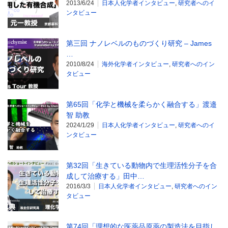
2013/6/24
日本人化学者インタビュー
,
研究者へのイ
ンタビュー
第三回 ナノレベルのものづくり研究 – James
…
2010/8/24
海外化学者インタビュー
,
研究者へのイン
タビュー
第65回「化学と機械を柔らかく融合する」渡邉
智 助教
2024/1/29
日本人化学者インタビュー
,
研究者へのイ
ンタビュー
第32回「生きている動物内で生理活性分子を合
成して治療する」田中…
2016/3/3
日本人化学者インタビュー
,
研究者へのイン
タビュー
第74回「理想的な医薬品原薬の製造法を目指し