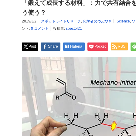
「鍛えて成長する材料」：力で共有結合
う使う？
2019/3/2
スポットライトリサーチ
,
化学者のつぶやき
Science
,
ソ
ント:
0 コメント
投稿者:
spectol21
Post
Share
Hatena
Pocket
RSS