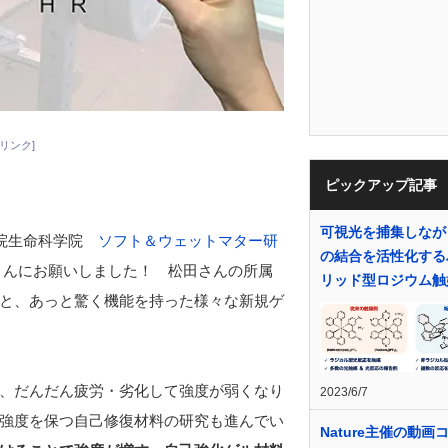
リンク]
ピックアップ記事
可視光を捕集しなが
学院生命科学院
ソフト＆ウェットマター研
の結合を活性化する
さんにお願いしました！ 松田さんの所属
リッド型ロジウム触
と、あっと驚く機能を持った様々な新規ゲ
、だんだん疲労・劣化して強度が弱くなり
2023/6/7
強度を保つ自己修復材料の研究も進んでい
Nature主催の動画