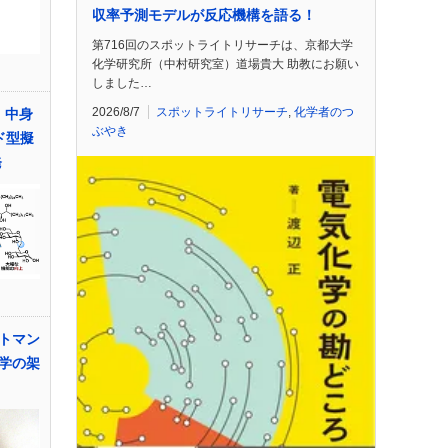
収率予測モデルが反応機構を語る！
第716回のスポットライトリサーチは、京都大学
化学研究所（中村研究室）道場貴大 助教にお願い
しました…
2026/8/7
スポットライトリサーチ
,
化学者のつ
、中身
ぶやき
ド型擬
発
トマン
学の架