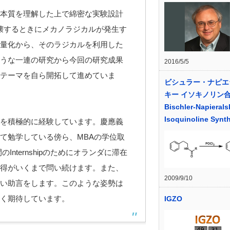
本質を理解した上で綿密な実験設計
壊するときにメカノラジカルが発生す
量化から、そのラジカルを利用した
うな一連の研究から今回の研究成果
2016/5/5
テーマを自ら開拓して進めていま
ビシュラー・ナピエ
キー イソキノリン
Bischler-Napierals
Isoquinoline Synt
を積極的に経験しています。慶應義
て勉学している傍ら、MBAの学位取
nternshipのためにオランダに滞在
得がいくまで問い続けます。また、
2009/9/10
い助言をします。このような姿勢は
く期待しています。
IGZO