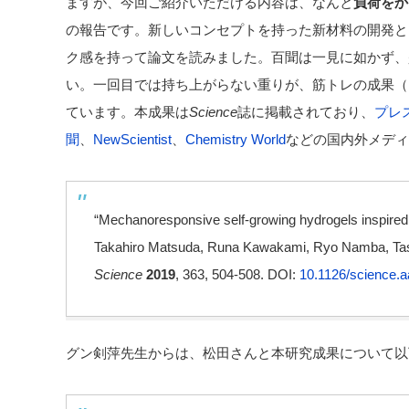
ますが、今回ご紹介いただける内容は、なんと
負荷をか
の報告です。新しいコンセプトを持った新材料の開発と
ク感を持って論文を読みました。百聞は一見に如かず、
い。一回目では持ち上がらない重りが、筋トレの成果（
ています。本成果は
Science
誌に掲載されており、
プレ
聞
、
NewScientist
、
Chemistry World
などの国内外メディ
“Mechanoresponsive self-growing hydrogels inspired 
Takahiro Matsuda
,
Runa Kawakami
,
Ryo Namba
,
Ta
Science
2019
, 363, 504-508.
DOI:
10.1126/science.
グン剣萍先生からは、松田さんと本研究成果について以