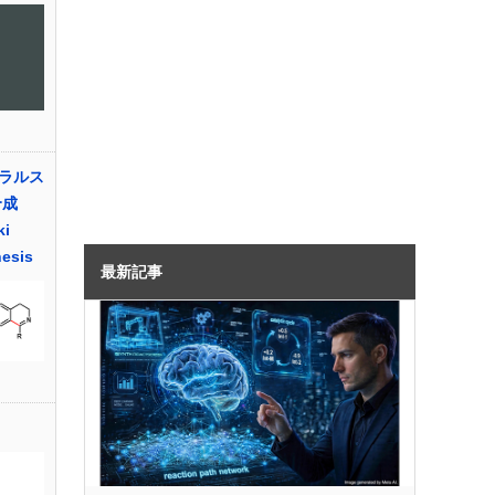
ラルス
合成
ki
hesis
最新記事