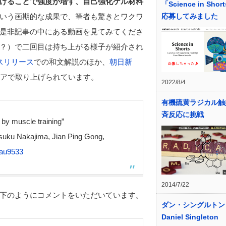
けることで強度が増す、自己強化ゲル材料
「Science in Sho
いう画期的な成果で、筆者も驚きとワクワ
応募してみました
是非記事の中にある動画を見てみてくださ
？）で二回目は持ち上がる様子が紹介され
スリリース
での和文解説のほか、
朝日新
アで取り上げられています。
2022/8/4
有機硫黄ラジカル触
斉反応に挑戦
by muscle training”
suku Nakajima
,
Jian Ping Gong,
aau9533
2014/7/22
下のようにコメントをいただいています。
ダン・シングルトン
Daniel Singleton