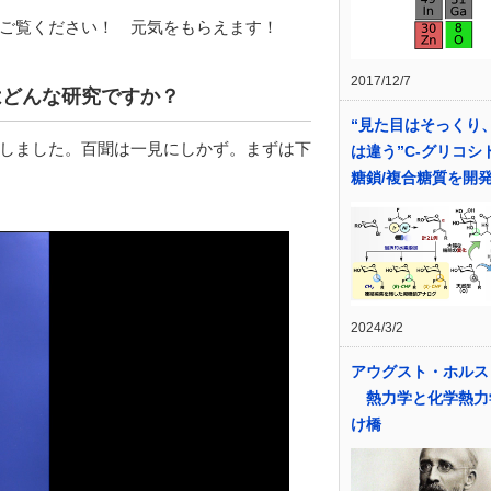
ご覧ください！ 元気をもらえます！
2017/12/7
はどんな研究ですか？
“見た目はそっくり
しました。百聞は一見にしかず。まずは下
は違う”C-グリコシ
糖鎖/複合糖質を開
2024/3/2
アウグスト・ホルス
熱力学と化学熱力
け橋