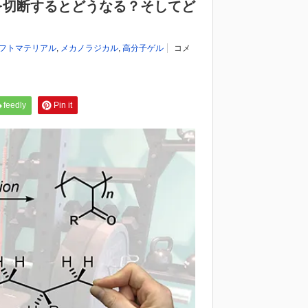
を切断するとどうなる？そしてど
フトマテリアル
,
メカノラジカル
,
高分子ゲル
コメ
feedly
Pin it