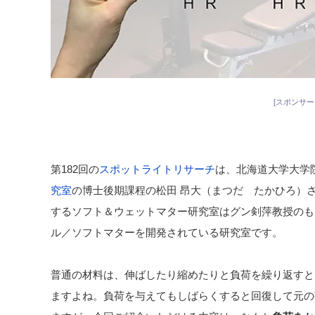
[スポンサー
第182回の
スポットライトリサーチ
は、北海道大学大
究室
の博士後期課程の松田 昂大（まつだ たかひろ）
するソフト＆ウェットマター研究室はグン剣萍教授のも
ル／ソフトマターを開発されている研究室です。
普通の材料は、伸ばしたり縮めたりと負荷を繰り返すと
ますよね。負荷を与えてもしばらくすると回復して元の