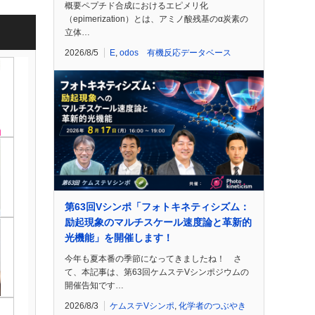
概要ペプチド合成におけるエピメリ化
（epimerization）とは、アミノ酸残基のα炭素の
立体…
2026/8/5
E
,
odos 有機反応データベース
第63回Vシンポ「フォトキネティシズム：
励起現象のマルチスケール速度論と革新的
光機能」を開催します！
今年も夏本番の季節になってきましたね！ さ
て、本記事は、第63回ケムステVシンポジウムの
開催告知です…
2026/8/3
ケムステVシンポ
,
化学者のつぶやき