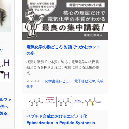
電気化学の勘どころ 対話でつかむホント
e）
の姿
概要対話形式で本質に迫る，電気化学の入門書．
勘どころを押さえれば，複雑に見える現象の要
点…
2026/8/6
化学書籍レビュー
,
電子移動化学
,
高校
化学
ルファ
併へ‐
製薬」
ペプチド合成におけるエピメリ化
Epimerization in Peptide Synthesis