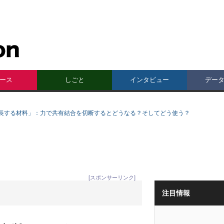
ース
しごと
インタビュー
デー
長する材料」：力で共有結合を切断するとどうなる？そしてどう使う？
[スポンサーリンク]
注目情報