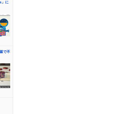
rts」に
媒で不