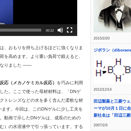
00:22
2015/2/20
は、おもりを持ち上げるほどに強くなりま
ジボラン（diboran
荷を高めます。より重い負荷で鍛えると、
なりました ――
反応（メカノケミカル反応）
を巧みに利用
2012/12/14
した。ここで使った母材材料は、「DNゲ
クトレンズなどの水を多く含んだ柔軟な材
田辺製薬と三菱ウェ
ーマが10月１日に合
います。今回は、このDNゲルに少し工夫を
新社名は「田辺三菱
。動画で示したDNゲルは、成長のための
2007/2/3
む）の水溶液中で引っ張っています。する