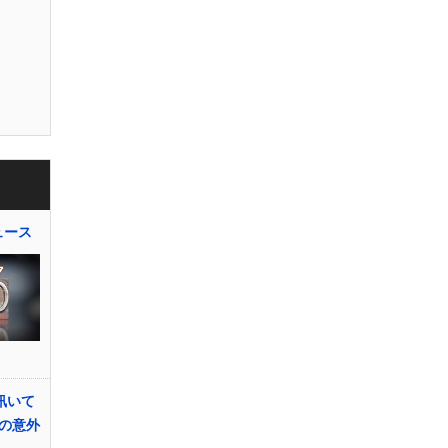
ュース
に訊いて
の意外