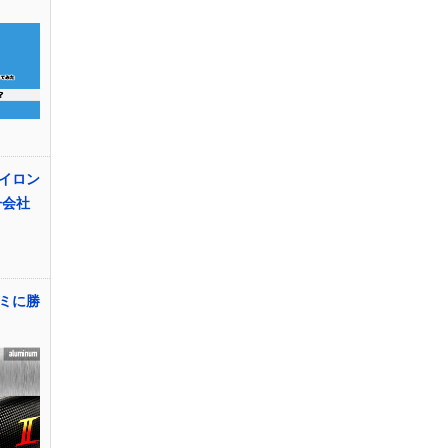
イロン
子会社
ミに勝