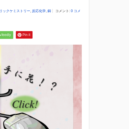
リックケミストリー
,
反応化学
,
銅
コメント:
0 コメ
feedly
Pin it