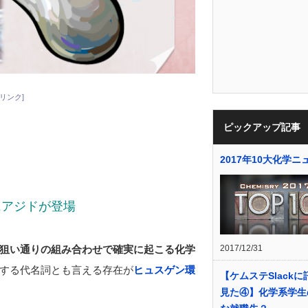
リンク]
ピックアップ記事
2017年10大化学ニ
にアジドが登場
2017/12/31
狙い通りの組み合わせで確実に起こる化学
する代名詞とも言える存在が
ヒュスゲン環
【ケムステSlack
見た④】化学系学生