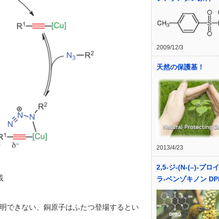
2009/12/3
天然の保護基！
2013/4/23
2,5-ジ-(N-(­­­­–)-プ
載
ラ-ベンゾキノン DP
明できない、銅原子はふたつ登場するとい