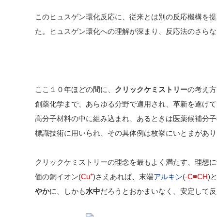
このヒュスゲン環化反応に、従来とは別の反応機構を提
た。ヒュスゲン環化への理解が深まり、反応法のさらな
ここ１０年ほどの間に、
クリックケミストリー
の考え方
創薬化学まで、あらゆる分野で適用され、革新を遂げて
高分子材料の中に組み込まれ、あるときは医薬候補分子
標識技術に用いられ、その具体例は枚挙にいとまがあり
クリックケミストリーの理念を最もよく満たす、理想に
+
価の銅イオン(
Cu
)さえあれば、末端
アルキン
(
-C
≡CH
)
やか
に、しかも
水中
だろうとおかまいなく、安定して反