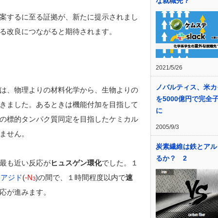
な就職先？
案するに至る証拠が、新たに提示されまし
る改良につながると期待されます。
2021/5/26
ノバルティス、米カ
は、物理よりの材料化学から、生物よりの
を5000億円で完全
きました。あるときは機能付加を目指して
に
の標的タンパク質同定を目指したケミカル
2005/9/3
ません。
炭素繊維は鉄とアル
るか？ 2
最も近い反応が
ヒュスゲン環化
でした。１
と
アジド
(
-N
)の間で、１時間程度以内で
速
3
応が進みます。