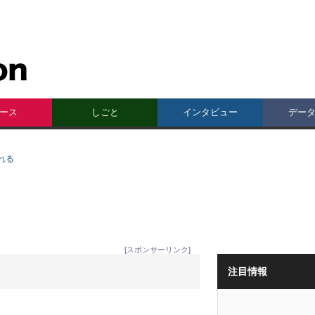
ース
しごと
インタビュー
デー
れる
[スポンサーリンク]
注目情報