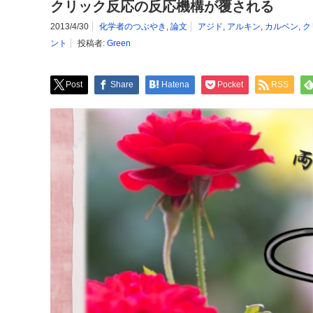
クリック反応の反応機構が覆される
2013/4/30
化学者のつぶやき
,
論文
アジド
,
アルキン
,
カルベン
,
ク
ント
投稿者:
Green
Post
Share
Hatena
Pocket
RSS