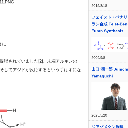
2015/8/18
フェイスト・ベナリ
ラン合成 Feist-Ben
Furan Synthesis
うに
2009/9/8
唱されていました[2]。末端アルキンの
山口 潤一郎 Junichi
そしてアジドが反応するという手はずにな
Yamaguchi
2025/5/20
ジアゾメタン原料