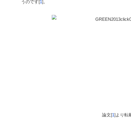
うのです[
1
]。
論文[
1
]より転