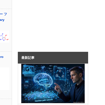
ー フ
ary
ro
最新記事