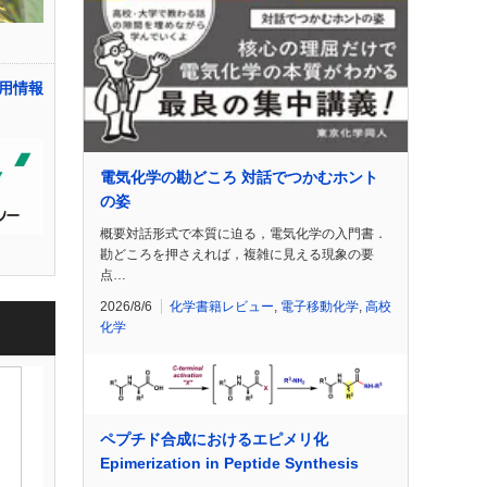
用情報
電気化学の勘どころ 対話でつかむホント
の姿
概要対話形式で本質に迫る，電気化学の入門書．
勘どころを押さえれば，複雑に見える現象の要
点…
2026/8/6
化学書籍レビュー
,
電子移動化学
,
高校
化学
ペプチド合成におけるエピメリ化
Epimerization in Peptide Synthesis