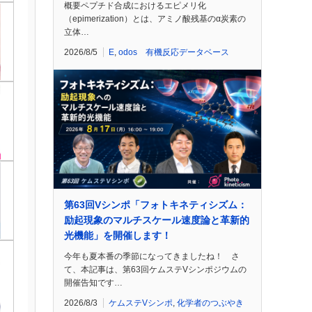
概要ペプチド合成におけるエピメリ化
（epimerization）とは、アミノ酸残基のα炭素の
立体…
2026/8/5
E
,
odos 有機反応データベース
第63回Vシンポ「フォトキネティシズム：
励起現象のマルチスケール速度論と革新的
光機能」を開催します！
今年も夏本番の季節になってきましたね！ さ
て、本記事は、第63回ケムステVシンポジウムの
開催告知です…
2026/8/3
ケムステVシンポ
,
化学者のつぶやき