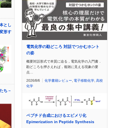
本とし
変形す
電気化学の勘どころ 対話でつかむホント
の姿
概要対話形式で本質に迫る，電気化学の入門書．
勘どころを押さえれば，複雑に見える現象の要
点…
2026/8/6
化学書籍レビュー
,
電子移動化学
,
高校
化学
社たち－
ペプチド合成におけるエピメリ化
Epimerization in Peptide Synthesis