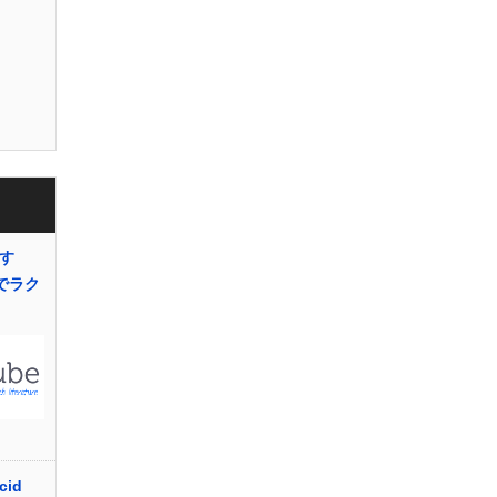
倒す
eでラク
cid