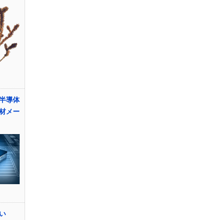
半導体
材メー
い