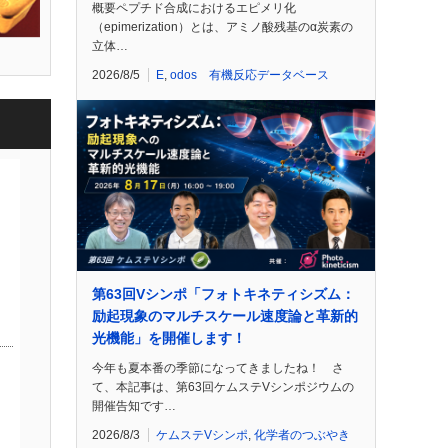
概要ペプチド合成におけるエピメリ化
（epimerization）とは、アミノ酸残基のα炭素の
立体…
2026/8/5
E
,
odos 有機反応データベース
第63回Vシンポ「フォトキネティシズム：
励起現象のマルチスケール速度論と革新的
光機能」を開催します！
今年も夏本番の季節になってきましたね！ さ
て、本記事は、第63回ケムステVシンポジウムの
開催告知です…
2026/8/3
ケムステVシンポ
,
化学者のつぶやき