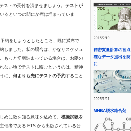
、テストの受付を済ませましょう。
テストが
いるといつの間にか席は埋まっていま
2015/2/19
トの予約をしようとしたところ、既に満席で
を予約しました。私の場合は、かなりスケジュ
精密質量計算の盲点
確なデータ提出を防
、もっと切羽詰まっている場合は、お隣の
に
れない地でテストに臨むというのは、精神
うに、
何よりも先にテストの予約
すること
2025/1/21
MNBA脱水縮合剤
じめに敵を知る意味を込めて、
模擬試験を
催者である ETS から出版されている公