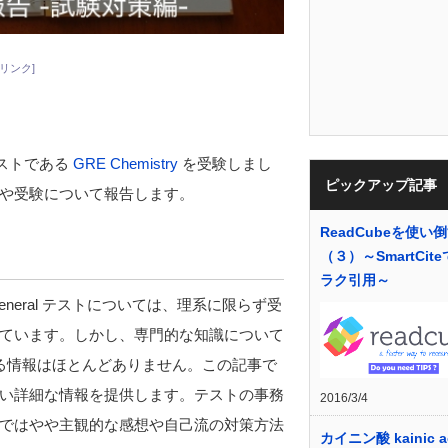
リンク]
テストである
GRE Chemistry
を受験しまし
ピックアップ記事
や受験について報告します。
ReadCubeを使い
（３）～SmartCit
ラク引用～
General テストについては、理系に限らず受
ています。しかし、専門的な知識について
られる情報はほとんどありません。この記事で
い詳細な情報を提供します。テストの事務
2016/3/4
ではやや主観的な感想や自己流の対策方法
カイニン酸 kainic a