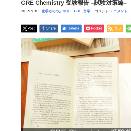
GRE Chemistry 受験報告 –試験対策編–
2017/7/18
化学者のつぶやき
GRE
,
留学
コメント:
2 コメント
Post
Share
Hatena
Pocket
RSS