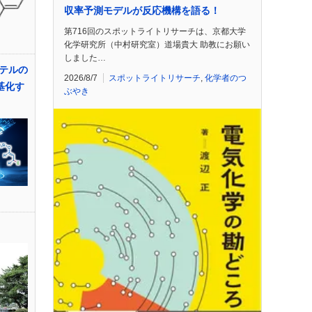
収率予測モデルが反応機構を語る！
第716回のスポットライトリサーチは、京都大学
化学研究所（中村研究室）道場貴大 助教にお願い
しました…
テルの
2026/8/7
スポットライトリサーチ
,
化学者のつ
基化す
ぶやき