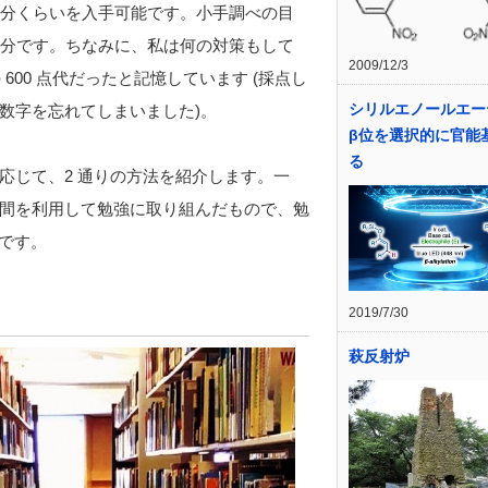
回分くらいを入手可能です。小手調べの目
十分です。ちなみに、私は何の対策もして
2009/12/3
600 点代だったと記憶しています (採点し
シリルエノールエー
数字を忘れてしまいました)。
β位を選択的に官能
る
応じて、2 通りの方法を紹介します。一
間を利用して勉強に取り組んだもので、勉
度です。
2019/7/30
萩反射炉