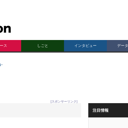
ース
しごと
インタビュー
デー
編–
[スポンサーリンク]
注目情報