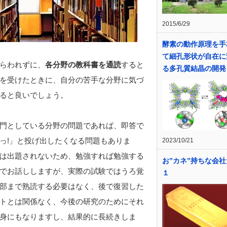
2015/6/29
酵素の動作原理を手
て細孔形状が自在に
らわれずに、
各分野の教科書を通読
すると
る多孔質結晶の開発
を受けたときに、自分の苦手な分野に気づ
ると良いでしょう。
門としている分野の問題であれば、即答で
っ!」と投げ出したくなる問題もありま
2023/10/21
は出題されないため、勉強すれば勉強する
お”カネ”持ちな会
でお話ししますが、実際の試験ではうろ覚
１
部まで熟読する必要はなく、後で復習した
トとは関係なく、今後の研究のためにそれ
身にもなりますし、結果的に長続きしま