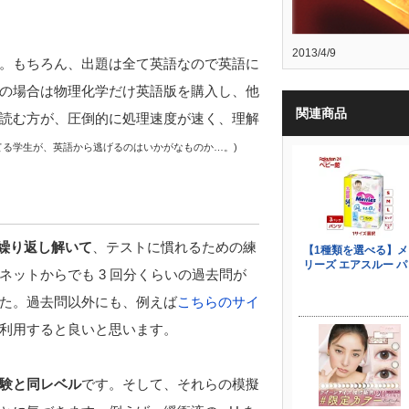
2013/4/9
。もちろん、出題は全て英語なので英語に
の場合は物理化学だけ英語版を購入し、他
関連商品
読む方が、圧倒的に処理速度が速く、理解
てる学生が、英語から逃げるのはいかがなものか…。)
繰り返し解いて
、テストに慣れるための練
ットからでも 3 回分くらいの過去問が
た。過去問以外にも、例えば
こちらのサイ
利用すると良いと思います。
験と同レベル
です。そして、それらの模擬