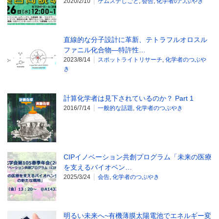
2020/2/10
ケムステしごと
,
会告
,
化学者のつぶやき
直線的な分子設計に革新、テトラフルオロスル
ファニル化合物―特許性…
2023/8/14
スポットライトリサーチ
,
化学者のつぶや
き
計算化学者は見下されているのか？ Part 1
2016/7/14
一般的な話題
,
化学者のつぶやき
CIPイノベーション共創プログラム「未来の医療
を支えるバイオベン…
2025/3/24
会告
,
化学者のつぶやき
明るい未来へ~有機薄膜太陽電池でエネルギー変