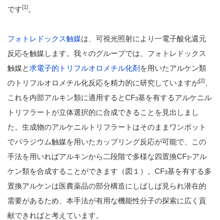
[1]
です
。
フォトレドックス触媒
は、可視光照射により一電子酸化還元
反応を触媒します。我々のグループでは、フォトレドックス
触媒と
求電子的トリフルオロメチル化剤
を用いたアルケン類
[2]
のトリフルオロメチル化反応を精力的に研究していますが
、
これを内部アルキン類に適用するとCF
基を有するアルケニル
3
トリフラートが立体選択的に合成できることを見出しまし
た。生成物のアルケニルトリフラートはそのままワンポット
でパラジウム触媒を用いたカップリング反応が可能で、この
手法を用いればアルキンから二段階で多様な四置換CF
-アル
3
ケン類を合成することができます（図１）。CF
基を有する多
3
置換アルケンは医農薬品の部分構造にしばしば見られ潜在的
需要があるため、本手法が有用な機能性分子の探索に広く貢
献できればと考えています。