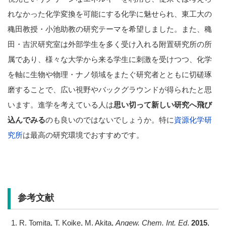
れなかった化学変換を可能にする化学に魅せられ、東工大の
穐田教授・小池助教の研究テーマを希望しました。また、穐
田・吉沢研究室は外部学生を多く受け入れる附置研究所の所
属であり、様々な大学から来る学生に刺激を受けつつ、化学
を軸に生物や物理・ナノ領域をまたぐ研究者とともに切磋琢
磨することで、広い視野やバックグラウンドが得られたと思
います。進学を考えている人は
思い切って新しい研究へ飛び
込んでみる
のも良いのではないでしょうか。特に
資源化学研
究所
は最高の研究環境でおすすめです。
参考文献
R. Tomita, T. Koike, M. Akita,
Angew. Chem. Int. Ed
.
2015
,