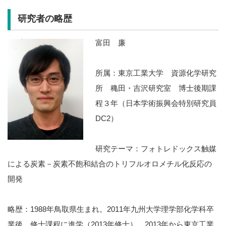
研究者の略歴
富田 廉
所属：東京工業大学 資源化学研究
所 穐田・吉沢研究室 博士後期課
程３年（日本学術振興会特別研究員
DC2）
研究テーマ：フォトレドックス触媒
による炭素－炭素不飽和結合のトリフルオロメチル化反応の
開発
略歴：1988年鳥取県生まれ。2011年九州大学理学部化学科卒
業後、修士課程に進学（2013年修士）。2013年から東京工業