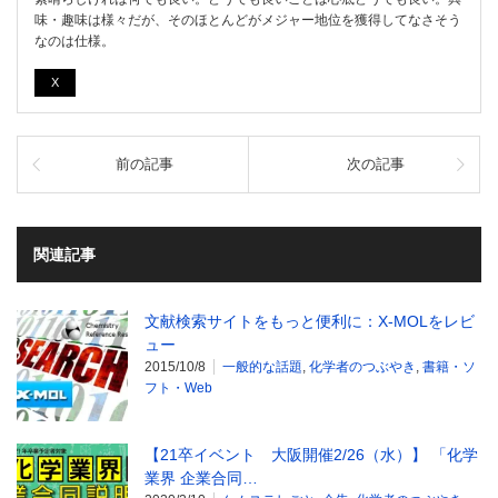
味・趣味は様々だが、そのほとんどがメジャー地位を獲得してなさそう
なのは仕様。
X
前の記事
次の記事
関連記事
文献検索サイトをもっと便利に：X-MOLをレビ
ュー
2015/10/8
一般的な話題
,
化学者のつぶやき
,
書籍・ソ
フト・Web
【21卒イベント 大阪開催2/26（水）】 「化学
業界 企業合同…