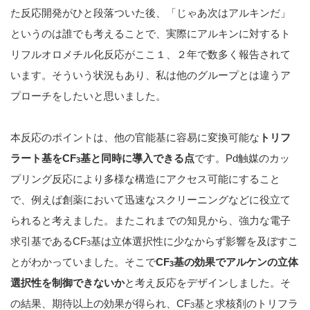
た反応開発がひと段落ついた後、「じゃあ次はアルキンだ」
というのは誰でも考えることで、実際にアルキンに対するト
リフルオロメチル化反応がここ１、２年で数多く報告されて
います。そういう状況もあり、私は他のグループとは違うア
プローチをしたいと思いました。
本反応のポイントは、他の官能基に容易に変換可能な
トリフ
ラート基をCF
基と同時に導入できる点
です。Pd触媒のカッ
3
プリング反応により多様な構造にアクセス可能にすること
で、例えば創薬において迅速なスクリーニングなどに役立て
られると考えました。またこれまでの知見から、強力な電子
求引基であるCF
基は立体選択性に少なからず影響を及ぼすこ
3
とがわかっていました。そこで
CF
基の効果でアルケンの立体
3
選択性を制御できないか
と考え反応をデザインしました。そ
の結果、期待以上の効果が得られ、CF
基と求核剤のトリフラ
3