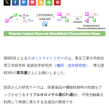
第8回目となる
スポットライトリサーチ
は、東京工業大学総合
理工学研究科 資源化学研究所 （
穐田・吉沢研究室
）、博士課
程3年の
富田廉
さんにお願いしました。
富田さんの研究テーマは、医農薬品や機能性材料の性能をア
ップさせうる
トリフルオロメチル基(CF
基)
を、可視光触媒を
3
利用して簡便に導入する合成法の開発です。