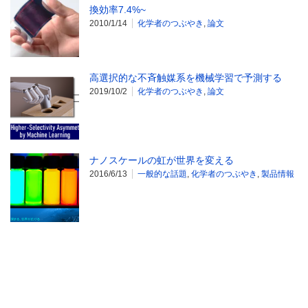
換効率7.4%~
2010/1/14
化学者のつぶやき
,
論文
高選択的な不斉触媒系を機械学習で予測する
2019/10/2
化学者のつぶやき
,
論文
ナノスケールの虹が世界を変える
2016/6/13
一般的な話題
,
化学者のつぶやき
,
製品情報