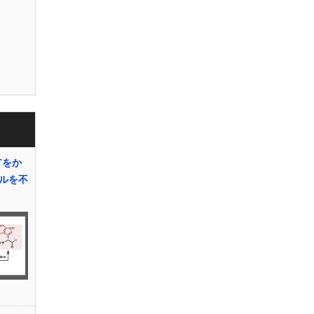
Tをか
ルを不