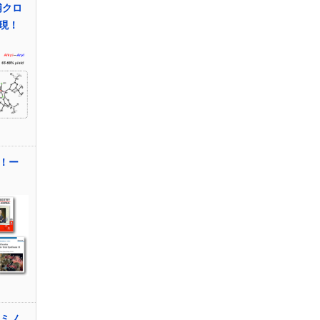
浦クロ
現！
！ー
アミノ