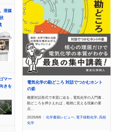
、溶媒
状
成
ゴマー
電気化学の勘どころ 対話でつかむホント
向きを
の姿
概要対話形式で本質に迫る，電気化学の入門書．
勘どころを押さえれば，複雑に見える現象の要
点…
2026/8/6
化学書籍レビュー
,
電子移動化学
,
高校
化学