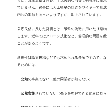
また、荒唐無稽な内容、非現実的な内容で明らかに産業
ていません。過去には人工衛星の軌道をワイヤーで形成
内容の出願もあったようですが、却下されています。
公序良俗に反した発明とは、紙幣の偽造に用いたり薬物
します。近年ではクローン技術など、倫理的な問題を惹
ことがあるようです。
新規性は論文投稿などでも求められる条項ですので、な
るためには、
・
公知
の事実でない（他の同業者が知らない）
・
公然実施
されていない（発明を理解できる他者に見ら