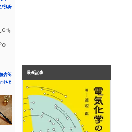
び脱保
最新記事
侵害訴
われる