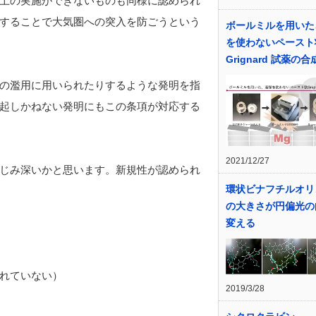
上の実施ができないものも同様に認められ
することで大気圏への突入を防ごうという
ボールミルを用いた
を使わないペースト
Grignard 試薬の合
の濫用に用いられたりするような発明を指
起しかねない発明にもこの条項が対応する
2021/12/27
じみ深いかと思います。新規性が認められ
環状ビナフチルオリ
の大きさが円偏光の
変える
れていない）
2019/3/28