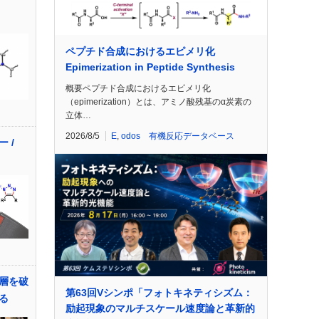
ペプチド合成におけるエピメリ化
Epimerization in Peptide Synthesis
概要ペプチド合成におけるエピメリ化
（epimerization）とは、アミノ酸残基のα炭素の
立体…
2026/8/5
E
,
odos 有機反応データベース
 /
層を破
第63回Vシンポ「フォトキネティシズム：
る
励起現象のマルチスケール速度論と革新的