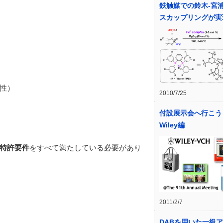
鉄触媒での鈴木-宮
スカップリングが実
性）
2010/7/25
付設展示会へ行こう
Wiley編
特許要件
をすべて満たしている必要があり
2011/2/7
DABを用いた一級