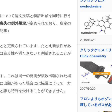
シクロクラビン
cycloclavine
について論文投稿と特許出願を同時に行う
喪失の例外規定
が定められており、所定の
記事）
2015/10/28
とと定義されています。たとえ新規性があ
クリックケミストリー
は進歩性を満たさないと判断されることが
Click chemistry
す。これは同一の発明が複数出願された場
に出願があった場合には協議によって一方
2007/10/20
と誰も特許を受けることができません。
フロンよりもオゾン
壊しているガスがあ