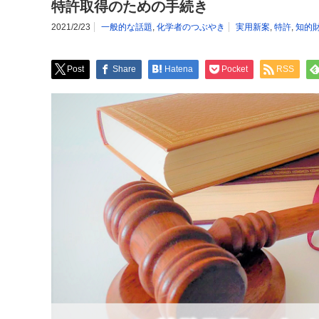
特許取得のための手続き
2021/2/23
一般的な話題
,
化学者のつぶやき
実用新案
,
特許
,
知的
Post
Share
Hatena
Pocket
RSS