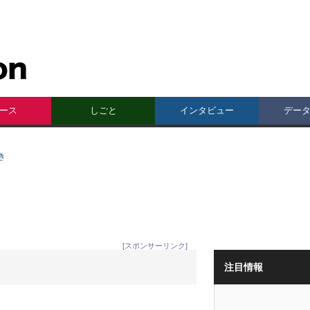
ース
しごと
インタビュー
デー
き
[スポンサーリンク]
注目情報