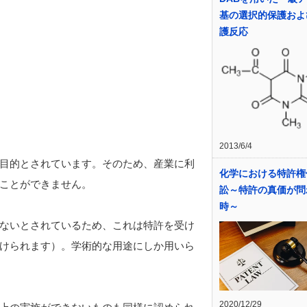
基の選択的保護およ
護反応
2013/6/4
目的とされています。そのため、産業に利
化学における特許権
ことができません。
訟～特許の真価が問
時～
ないとされているため、これは特許を受け
けられます）。学術的な用途にしか用いら
2020/12/29