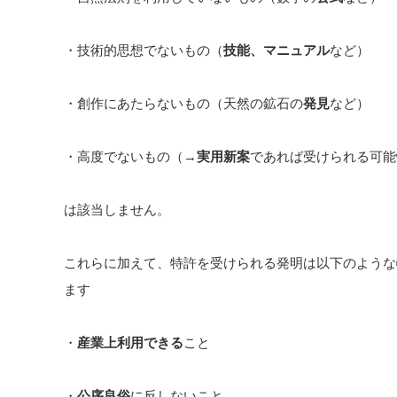
・技術的思想でないもの（
技能、マニュアル
など）
・創作にあたらないもの（天然の鉱石の
発見
など）
・高度でないもの（→
実用新案
であれば受けられる可能
は該当しません。
これらに加えて、特許を受けられる発明は以下のような
ます
・
産業上利用できる
こと
・
公序良俗
に反しないこと