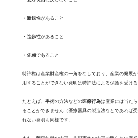
・
新規性
があること
・
進歩性
があること
・
先願
であること
特許権は産業財産権の一角をなしており、産業の発展が
用することができない発明は特許法による保護を受ける
たとえば、手術の方法などの
医療行為
は産業には当たら
ることができません（医療器具の製造法などであれば受
れない発明も同様です。