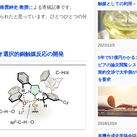
触媒としての利用－
南雲紳史 教授
による寄稿記事です。
られたと思っています。ひとつひとつの分
2022/12/3
オ選択的銅触媒反応の開発
5年で57億円かかる
ビアの論文閲覧シス
契約交渉で大学側が
を要求
2018/12/24
有機合成化学協会誌2