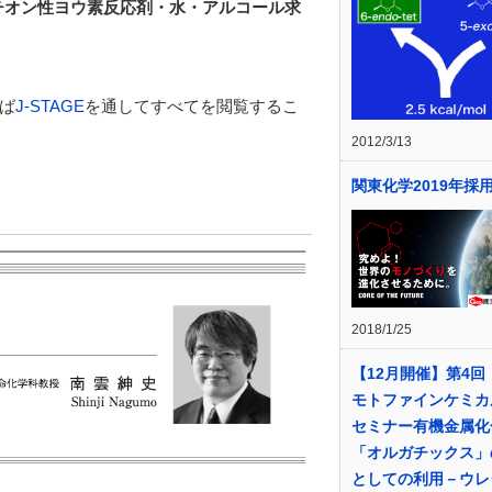
チオン性ヨウ素反応剤・水・アルコール求
ば
J-STAGE
を通してすべてを閲覧するこ
2012/3/13
関東化学2019年採
2018/1/25
【12月開催】第4回
モトファインケミカ
セミナー有機金属化
「オルガチックス」
としての利用－ウレ