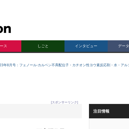
ース
しごと
インタビュー
デー
023年8月号：フェノール-カルベン不斉配位子・カチオン性ヨウ素反応剤・水・ア
[スポンサーリンク]
注目情報