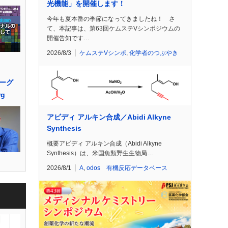
光機能」を開催します！
今年も夏本番の季節になってきましたね！ さ
て、本記事は、第63回ケムステVシンポジウムの
開催告知です…
2026/8/3
ケムステVシンポ
,
化学者のつぶやき
ーグ
rg
アビディ アルキン合成／Abidi Alkyne
Synthesis
概要アビディ アルキン合成（Abidi Alkyne
Synthesis）は、米国魚類野生生物局…
2026/8/1
A
,
odos 有機反応データベース