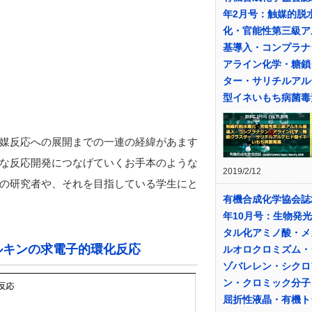
年2月号：触媒的脱
化・官能性第三級ア
基導入・コンプラナ
アライン化学・糖鎖
ター・サリチルアル
型イネいもち病菌毒
媒反応への展開までの一連の経緯があます
な反応開発につなげていくお手本のような
2019/2/12
の研究者や、それを目指している学生にと
有機合成化学協会誌2
年10月号：生物発
タル化アミノ酸・メ
ルキンの求電子的環化反応
ルオロクロミズム・
ゾバレレン・シクロ
ン・クロミック分子
屈折性液晶・有機ト