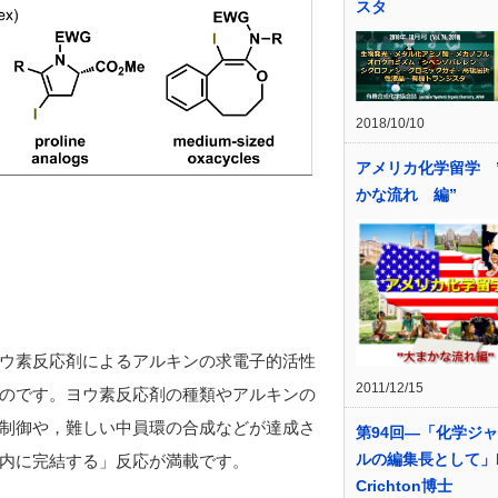
スタ
2018/10/10
アメリカ化学留学 
かな流れ 編”
ウ素反応剤によるアルキンの求電子的活性
2011/12/15
のです。ヨウ素反応剤の種類やアルキンの
制御や，難しい中員環の合成などが達成さ
第94回―「化学ジ
ルの編集長として」Hi
内に完結する」反応が満載です。
Crichton博士