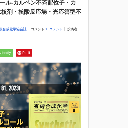
ノール-カルベン不斉配位子・カ
求核剤・核酸反応場・光応答型不
機合成化学協会誌
コメント:
0 コメント
投稿者:
feedly
Pin it