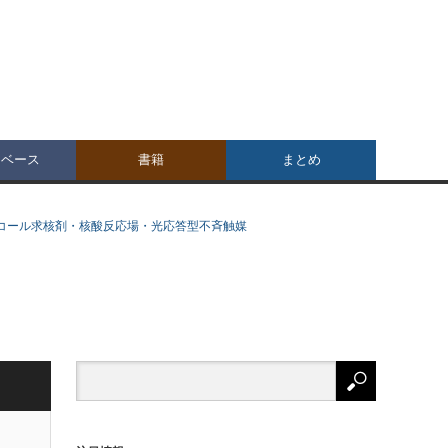
タベース
書籍
まとめ
ルコール求核剤・核酸反応場・光応答型不斉触媒