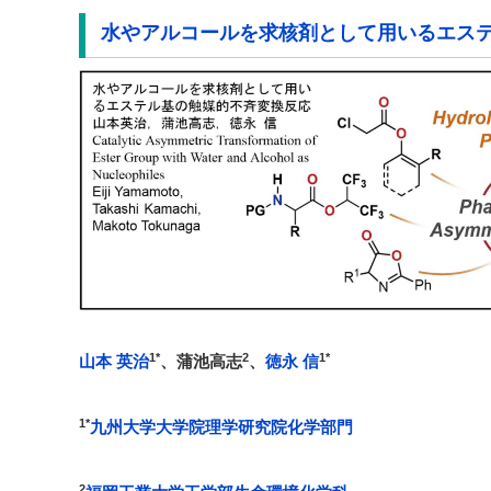
水やアルコールを求核剤として用いるエス
1*
2
1*
山本 英治
、蒲池高志
、
徳永 信
1*
九州大学大学院理学研究院化学部門
2