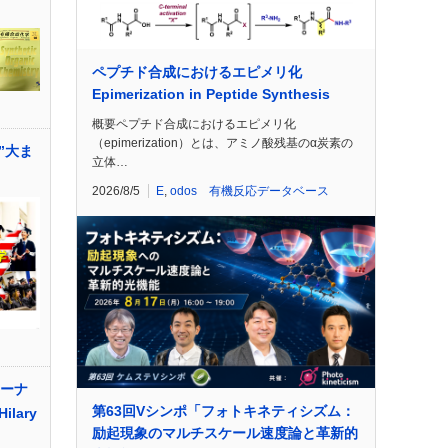
ペプチド合成におけるエピメリ化
Epimerization in Peptide Synthesis
概要ペプチド合成におけるエピメリ化
（epimerization）とは、アミノ酸残基のα炭素の
”大ま
立体…
2026/8/5
E
,
odos 有機反応データベース
ャーナ
第63回Vシンポ「フォトキネティシズム：
lary
励起現象のマルチスケール速度論と革新的