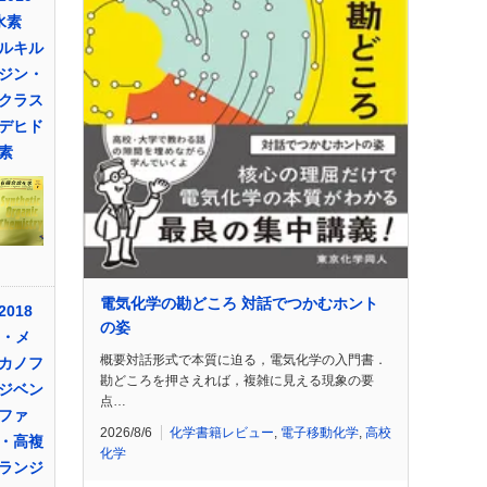
水素
ルキル
ジン・
クラス
デヒド
素
電気化学の勘どころ 対話でつかむホント
018
の姿
光・メ
概要対話形式で本質に迫る，電気化学の入門書．
カノフ
勘どころを押さえれば，複雑に見える現象の要
ジベン
点…
ファ
2026/8/6
化学書籍レビュー
,
電子移動化学
,
高校
・高複
化学
ランジ