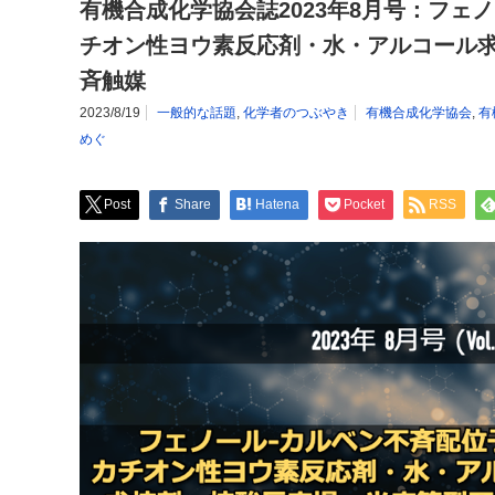
有機合成化学協会誌2023年8月号：フェ
チオン性ヨウ素反応剤・水・アルコール
斉触媒
2023/8/19
一般的な話題
,
化学者のつぶやき
有機合成化学協会
,
有
めぐ
Post
Share
Hatena
Pocket
RSS