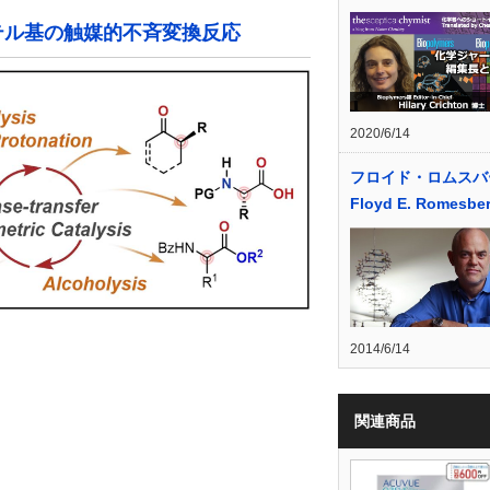
テル基の触媒的不斉変換反応
2020/6/14
フロイド・ロムスバ
Floyd E. Romesbe
2014/6/14
関連商品