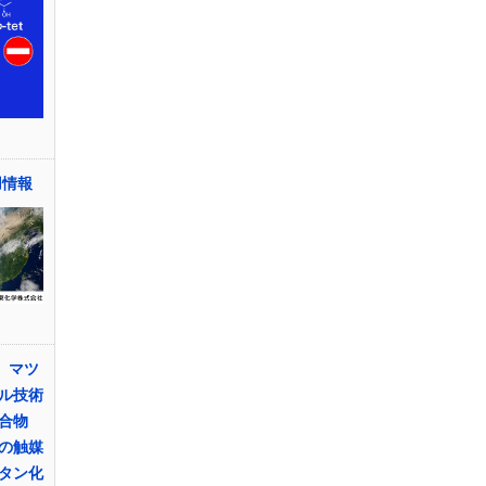
用情報
 マツ
ル技術
合物
の触媒
タン化