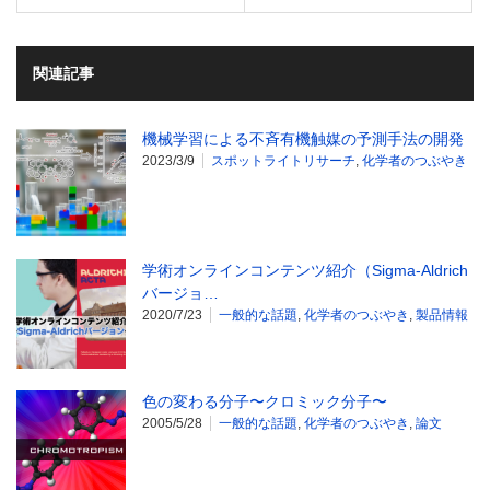
関連記事
機械学習による不⻫有機触媒の予測⼿法の開発
2023/3/9
スポットライトリサーチ
,
化学者のつぶやき
学術オンラインコンテンツ紹介（Sigma-Aldrich
バージョ…
2020/7/23
一般的な話題
,
化学者のつぶやき
,
製品情報
色の変わる分子〜クロミック分子〜
2005/5/28
一般的な話題
,
化学者のつぶやき
,
論文