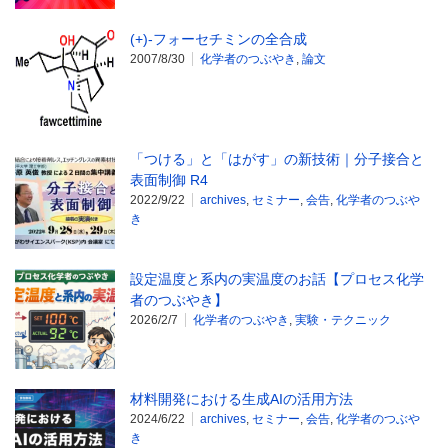
(+)-フォーセチミンの全合成
2007/8/30
化学者のつぶやき
,
論文
「つける」と「はがす」の新技術｜分子接合と
表面制御 R4
2022/9/22
archives
,
セミナー
,
会告
,
化学者のつぶや
き
設定温度と系内の実温度のお話【プロセス化学
者のつぶやき】
2026/2/7
化学者のつぶやき
,
実験・テクニック
材料開発における生成AIの活用方法
2024/6/22
archives
,
セミナー
,
会告
,
化学者のつぶや
き