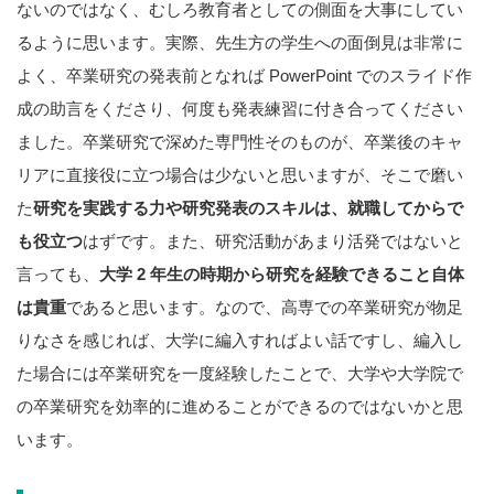
ないのではなく、むしろ教育者としての側面を大事にしてい
るように思います。実際、先生方の学生への面倒見は非常に
よく、卒業研究の発表前となれば PowerPoint でのスライド作
成の助言をくださり、何度も発表練習に付き合ってください
ました。卒業研究で深めた専門性そのものが、卒業後のキャ
リアに直接役に立つ場合は少ないと思いますが、そこで磨い
た
研究を実践する力や研究発表のスキルは、就職してからで
も役立つ
はずです。また、研究活動があまり活発ではないと
言っても、
大学 2 年生の時期から研究を経験できること自体
は貴重
であると思います。なので、高専での卒業研究が物足
りなさを感じれば、大学に編入すればよい話ですし、編入し
た場合には卒業研究を一度経験したことで、大学や大学院で
の卒業研究を効率的に進めることができるのではないかと思
います。