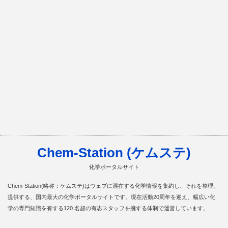
Chem-Station (ケムステ)
化学ポータルサイト
Chem-Station(略称：ケムステ)はウェブに混在する化学情報を集約し、それを整理、
提供する、国内最大の化学ポータルサイトです。現在活動20周年を迎え、幅広い化
学の専門知識を有する120 名超の有志スタッフを擁する体制で運営しています。