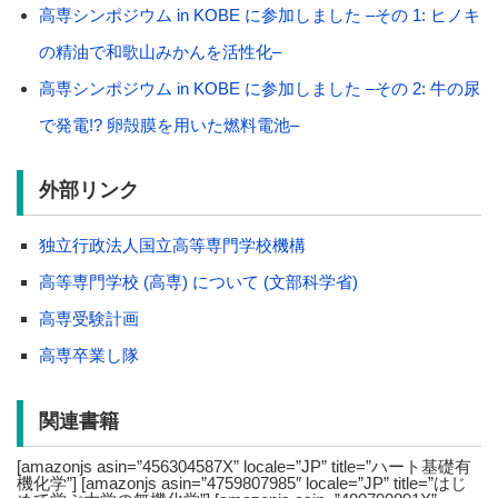
高専シンポジウム in KOBE に参加しました –その 1: ヒノキ
の精油で和歌山みかんを活性化–
高専シンポジウム in KOBE に参加しました –その 2: 牛の尿
で発電!? 卵殻膜を用いた燃料電池–
外部リンク
独立行政法人国立高等専門学校機構
高等専門学校 (高専) について (文部科学省)
高専受験計画
高専卒業し隊
関連書籍
[amazonjs asin=”456304587X” locale=”JP” title=”ハート基礎有
機化学”] [amazonjs asin=”4759807985″ locale=”JP” title=”はじ