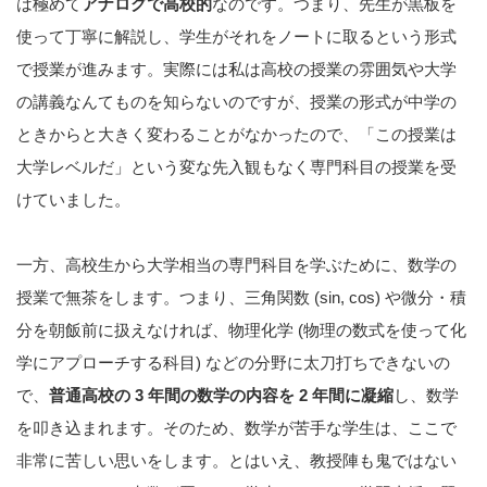
は極めて
アナログで高校的
なのです。つまり、先生が黒板を
使って丁寧に解説し、学生がそれをノートに取るという形式
で授業が進みます。実際には私は高校の授業の雰囲気や大学
の講義なんてものを知らないのですが、授業の形式が中学の
ときからと大きく変わることがなかったので、「この授業は
大学レベルだ」という変な先入観もなく専門科目の授業を受
けていました。
一方、高校生から大学相当の専門科目を学ぶために、数学の
授業で無茶をします。つまり、三角関数 (sin, cos) や微分・積
分を朝飯前に扱えなければ、物理化学 (物理の数式を使って化
学にアプローチする科目) などの分野に太刀打ちできないの
で、
普通高校の 3 年間の数学の内容を 2 年間に凝縮
し、数学
を叩き込まれます。そのため、数学が苦手な学生は、ここで
非常に苦しい思いをします。とはいえ、教授陣も鬼ではない