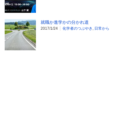
就職か進学かの分かれ道
2017/1/24
化学者のつぶやき
,
日常から