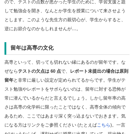
ので、テストの点数が悪かった学生のために、学習支援と題
して勉強会を開き、なんとか学生を授業について来させよう
とします。このような先生方の親切心が、学生からすると、
逆にお節介なのかもしれませんが…。
留年は高専の文化
高専といって、切っても切れない縁にあるのが留年です。な
ぜなら
テストの欠点は 60 点
で、
レポート未提出の場合は原則
留年
と非常に厳しい設定が定められてるからです。学生がテ
スト勉強やレポートをサボらないのは、留年に対する恐怖が
常に潜んでいるからだと言えるでしょう。しかし留年率の高
さは高専の化学科に限ったことではなく、高専全体の傾向で
あるため、ここではあまり深く突っ込まないでおきます。気
になる方はリンクをご参照ください (たとえば
こちら
)。一言
だけいうならば、遅刻せずに授業に出席していて、提出物を