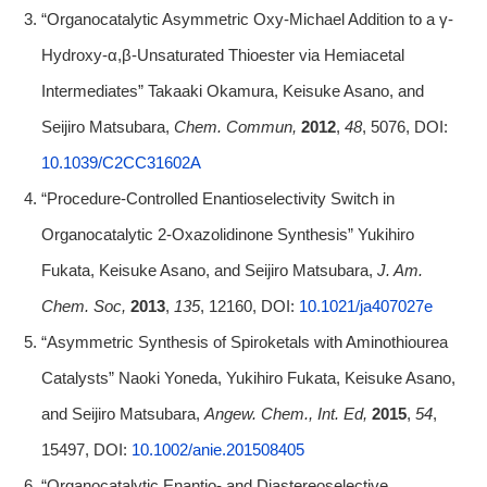
“Organocatalytic Asymmetric Oxy-Michael Addition to a γ-
Hydroxy-α,β-Unsaturated Thioester via Hemiacetal
Intermediates” Takaaki Okamura, Keisuke Asano, and
Seijiro Matsubara,
Chem. Commun,
2012
,
48
, 5076, DOI:
10.1039/C2CC31602A
“Procedure-Controlled Enantioselectivity Switch in
Organocatalytic 2-Oxazolidinone Synthesis” Yukihiro
Fukata, Keisuke Asano, and Seijiro Matsubara,
J. Am.
Chem. Soc,
2013
,
135
, 12160, DOI:
10.1021/ja407027e
“Asymmetric Synthesis of Spiroketals with Aminothiourea
Catalysts” Naoki Yoneda, Yukihiro Fukata, Keisuke Asano,
and Seijiro Matsubara,
Angew. Chem., Int. Ed,
2015
,
54
,
15497, DOI:
10.1002/anie.201508405
“Organocatalytic Enantio- and Diastereoselective