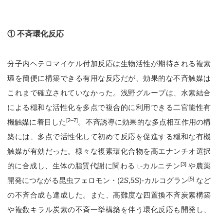
① 不斉環化反応
分子内ヘテロマイケル付加反応は生物活性が期待される複素
環を簡便に構築できる有用な反応だが、効果的な不斉触媒は
これまで確立されていなかった。浅野グループは、水素結合
による穏和な活性化を多点で複合的に利用できる二官能性有
[2–7]
機触媒に着目した
。不斉誘導に効果的な多点相互作用の構
築には、多点で活性化して初めて反応を促進する穏和な有機
触媒が有効だった。様々な複素環化合物を高エナンチオ選択
[3]
的に合成し、生体の脂質代謝に関わる
-カルニチン
や農薬
L
[5]
開発につながる昆虫フェロモン・(2
S
,5
S
)-カルコグラン
など
の不斉合成も達成した。また、高難度な四置換不斉炭素構築
や複数キラル炭素の不斉一挙構築を伴う環化反応も開発し、