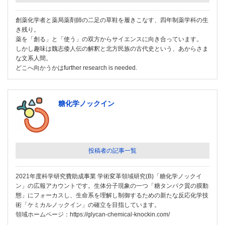
創薬化学者と薬局薬剤師の二足の草鞋を履きこなす、四年制薬学科の生
き残り。
薬を「創る」と「使う」の双方からサイエンスに向き合っています。
しかし趣味は魏志倭人伝の解釈と北方民族の古代史という、あからさま
な文系人間。
どこへ向かうかはfurther research is needed.
糖化学ノックイン
投稿者の記事一覧
2021年度科学研究費助成事業 学術変革領域研究(B)「糖化学ノックイ
ン」の広報アカウントです。生体分子現象の一つ「糖タンパク質の膜動
態」にフォーカスし、生命系を理解し制御するための新たな反応化学技
術「ケミカルノックイン」の確立を目指しています。
領域ホームページ：https://glycan-chemical-knockin.com/