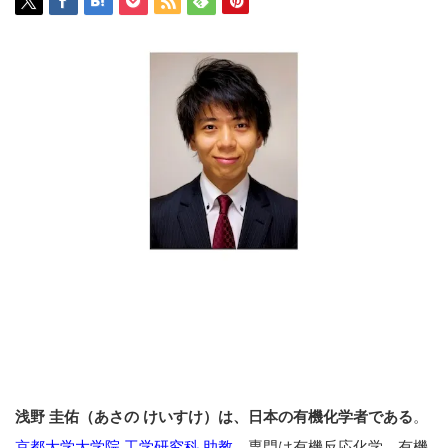
浅野 圭佑（あさの けいすけ）は、日本の有機化学者である
。
京都大学大学院 工学研究科 助教
。専門は有機反応化学、有機