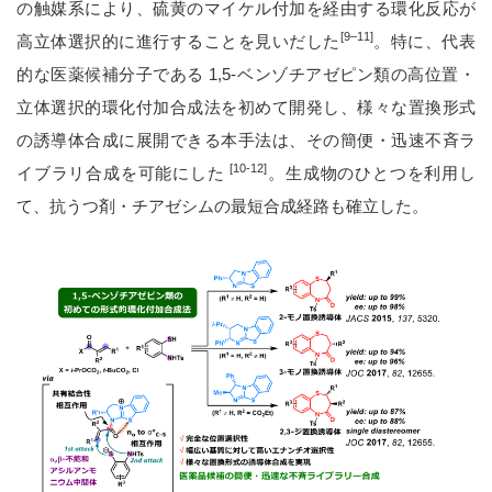
の触媒系により、硫黄のマイケル付加を経由する環化反応が
[9–11]
高立体選択的に進行することを見いだした
。特に、代表
的な医薬候補分子である 1,5-ベンゾチアゼピン類の高位置・
立体選択的環化付加合成法を初めて開発し、様々な置換形式
の誘導体合成に展開できる本手法は、その簡便・迅速不斉ラ
[10-12]
イブラリ合成を可能にした
。生成物のひとつを利用し
て、抗うつ剤・チアゼシムの最短合成経路も確立した。