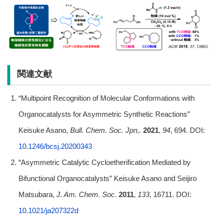
関連文献
“Multipoint Recognition of Molecular Conformations with
Organocatalysts for Asymmetric Synthetic Reactions”
Keisuke Asano,
Bull. Chem. Soc. Jpn,.
2021
,
94
, 694. DOI:
10.1246/bcsj.20200343
“Asymmetric Catalytic Cycloetherification Mediated by
Bifunctional Organocatalysts” Keisuke Asano and Seijiro
Matsubara,
J. Am. Chem. Soc
.
2011
,
133
, 16711. DOI:
10.1021/ja207322d