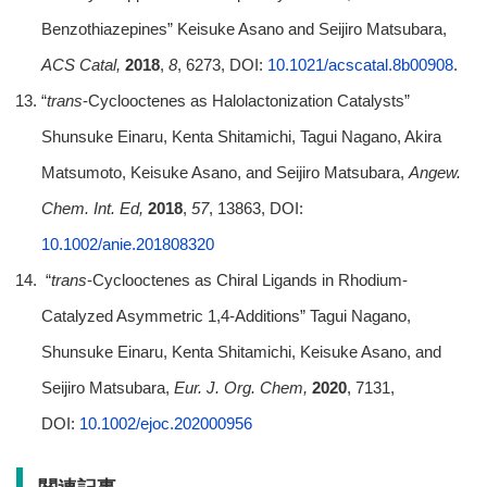
Benzothiazepines” Keisuke Asano and Seijiro Matsubara,
ACS Catal,
2018
,
8
, 6273, DOI:
10.1021/acscatal.8b00908
.
“
trans
-Cyclooctenes as Halolactonization Catalysts”
Shunsuke Einaru, Kenta Shitamichi, Tagui Nagano, Akira
Matsumoto, Keisuke Asano, and Seijiro Matsubara,
Angew.
Chem. Int. Ed,
2018
,
57
, 13863, DOI:
10.1002/anie.201808320
“
trans
-Cyclooctenes as Chiral Ligands in Rhodium-
Catalyzed Asymmetric 1,4-Additions” Tagui Nagano,
Shunsuke Einaru, Kenta Shitamichi, Keisuke Asano, and
Seijiro Matsubara,
Eur. J. Org. Chem,
2020
, 7131,
DOI:
10.1002/ejoc.202000956