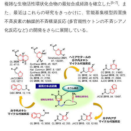
[5–7]
複雑な生物活性環状化合物の最短合成経路を確立した
。ま
た、最近はこれらの研究をきっかけに、官能基集積型四置換
不斉炭素の触媒的不斉構築反応 (多官能性ケトンの不斉シアノ
化反応など) の開発をさらに展開している。