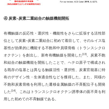
④ 炭素–炭素二重結合の触媒機能開拓
有機触媒の反応性・選択性・機能性をさらに拡張する活性部
位として炭素–炭素二重結合に初めて着目して、そのルイス塩
基性が効果的に機能する不飽和中員環骨格（トランスシクロ
[13]
オクテン）を創出し、新奇有機触媒を開発した
。炭素不飽
和結合の触媒機能を開拓したことで、ヘテロ原子で構成され
る既存の塩基とは異なる触媒活性・選択性、炭素官能基に特
有のデザイン性・生体適合性などを獲得した。また、同様の
不飽和炭素骨格を利用した遷移金属触媒の不斉配位子も開発
[14]
した
。これはトランスシクロオクテン誘導体の面不斉を利
用した初めての不斉触媒である。