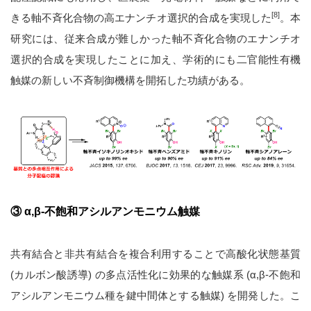
[8]
きる軸不斉化合物の高エナンチオ選択的合成を実現した
。本
研究には、従来合成が難しかった軸不斉化合物のエナンチオ
選択的合成を実現したことに加え、学術的にも二官能性有機
触媒の新しい不斉制御機構を開拓した功績がある。
③ α,β-不飽和アシルアンモニウム触媒
共有結合と非共有結合を複合利用することで高酸化状態基質
(カルボン酸誘導) の多点活性化に効果的な触媒系 (α,β-不飽和
アシルアンモニウム種を鍵中間体とする触媒) を開発した。こ