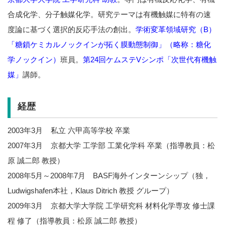
合成化学、分子触媒化学。研究テーマは有機触媒に特有の速
度論に基づく選択的反応手法の創出。
学術変革領域研究（B）
「糖鎖ケミカルノックインが拓く膜動態制御」（略称：糖化
学ノックイン）
班員。
第24回ケムステVシンポ「次世代有機触
媒」
講師。
経歴
2003年3月 私立 六甲高等学校 卒業
2007年3月 京都大学 工学部 工業化学科 卒業（指導教員：松
原 誠二郎 教授）
2008年5月～2008年7月 BASF海外インターンシップ（独，
Ludwigshafen本社，Klaus Ditrich 教授 グループ）
2009年3月 京都大学大学院 工学研究科 材料化学専攻 修士課
程 修了（指導教員：松原 誠二郎 教授）