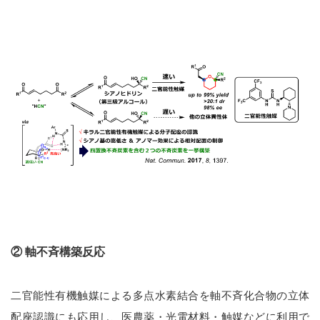
② 軸不斉構築反応
二官能性有機触媒による多点水素結合を軸不斉化合物の立体
配座認識にも応用し、医農薬・光電材料・触媒などに利用で