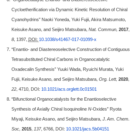
Cycloetherification via Dynamic Kinetic Resolution of Chiral
Cyanohydrins” Naoki Yoneda, Yuki Fujii, Akira Matsumoto,
Keisuke Asano, and Seijiro Matsubara,
Nat. Commun,
2017
,
8
, 1397,
DOI:
10.1038/s41467-017-01099-x
“Enantio- and Diastereoselective Construction of Contiguous
Tetrasubstituted Chiral Carbons in Organocatalytic
Oxadecalin Synthesis” Yuuki Wada, Ryuichi Murata, Yuki
Fujii, Keisuke Asano, and Seijiro Matsubara,
Org. Lett,
2020
,
22
, 4710, DOI:
10.1021/acs.orglett.0c01501
“Bifunctional Organocatalysts for the Enantioselective
Synthesis of Axially Chiral Isoquinoline
N
‑Oxides” Ryota
Miyaji, Keisuke Asano, and Seijiro Matsubara,
J. Am. Chem.
Soc,
2015
,
137
, 6766, DOI:
10.1021/jacs.5b04151