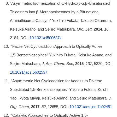
“Asymmetric Isomerization of ω-Hydroxy-α,β-Unsaturated
Thioesters into β-Mercaptolactones by a Bifunctional
Aminothiourea Catalyst” Yukihiro Fukata, Takaaki Okamura,
Keisuke Asano, and Seijiro Matsubara,
Org. Lett,
2014
,
16
,
2184, DOI:
10.1021/ol500637x
“Facile Net Cycloaddition Approach to Optically Active
1,5‑Benzothiazepines” Yukihiro Fukata, Keisuke Asano, and
Seijiro Matsubara,
J. Am. Chem. Soc,
2015
,
137
, 5320, DOI:
10.1021/jacs.5b02537
“Asymmetric Net Cycloaddition for Access to Diverse
Substituted 1,5-Benzothiazepines” Yukihiro Fukata, Koichi
Yao, Ryota Miyaji, Keisuke Asano, and Seijiro Matsubara,
J.
Org. Chem,
2017
,
82
, 12655, DOI:
10.1021/acs.joc.7b02451
“Catalytic Approaches to Optically Active 1,5-