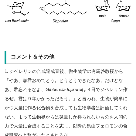
コメント＆その他
1. ジベレリンの合成達成直後、微生物学の有馬啓教授から
「やあ、森君おめでとう。とうとうできたなあ。だけどな
あ、君忘れるなよ、
Gibberella fujikuroi
は３日でジベレリン作
るぜ。君は９年かかっただろう。」と言われ、生物が簡単に
かつ大量に作る化合物を合成しても生物学者は評価してくれ
ない、よって生物界からは微量しか得られないものを人間の
力で大量に合成することを志し、以降の昆虫フェロモンの合
[3]
成研究へと繋がったとされる
。