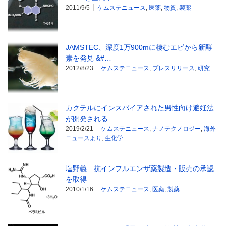
2011/9/5
ケムステニュース
,
医薬
,
物質
,
製薬
JAMSTEC、深度1万900mに棲むエビから新酵
素を発見 &#…
2012/8/23
ケムステニュース
,
プレスリリース
,
研究
カクテルにインスパイアされた男性向け避妊法
が開発される
2019/2/21
ケムステニュース
,
ナノテクノロジー
,
海外
ニュースより
,
生化学
塩野義 抗インフルエンザ薬製造・販売の承認
を取得
2010/1/16
ケムステニュース
,
医薬
,
製薬