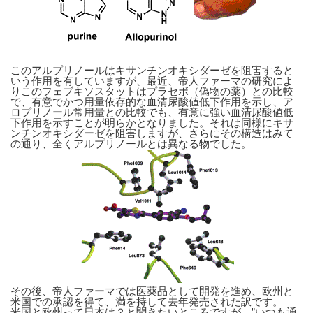
このアルプリノールはキサンチンオキシダーゼを阻害すると
いう作用を有していますが、最近、帝人ファーマの研究によ
りこのフェブキソスタットはプラセボ（偽物の薬）との比較
で、有意でかつ用量依存的な血清尿酸値低下作用を示し、ア
ロプリノール常用量との比較でも、有意に強い血清尿酸値低
下作用を示すことが明らかとなりました。それは同様にキサ
ンチンオキシダーゼを阻害しますが、さらにその構造はみて
の通り、全くアルプリノールとは異なる物でした。
その後、帝人ファーマでは医薬品として開発を進め、欧州と
米国での承認を得て、満を持して去年発売された訳です。
米国と欧州って日本は？と聞きたいところですが、”いつも通