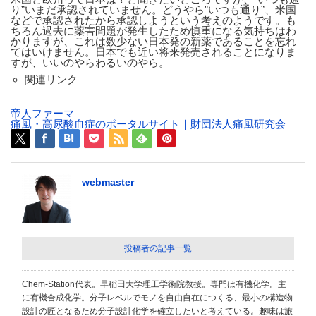
り”いまだ承認されていません。どうやら”いつも通り”、米国
などで承認されたから承認しようという考えのようです。も
ちろん過去に薬害問題が発生したため慎重になる気持ちはわ
かりますが、これは数少ない日本発の新薬であることを忘れ
てはいけません。日本でも近い将来発売されることになりま
すが、いいのやらわるいのやら。
関連リンク
帝人ファーマ
痛風・高尿酸血症のポータルサイト｜財団法人痛風研究会
webmaster
投稿者の記事一覧
Chem-Station代表。早稲田大学理工学術院教授。専門は有機化学。主
に有機合成化学。分子レベルでモノを自由自在につくる、最小の構造物
設計の匠となるため分子設計化学を確立したいと考えている。趣味は旅