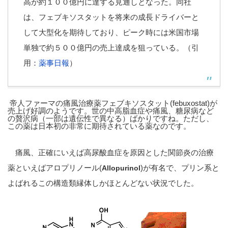
高が約１００億円に達する見通しとなった。同社
は、フェブキソスタットを将来の成長ドライバーと
して大型化を期待しており、ピーク時には米国市場
単独で約５００億円の売上達成を狙っている。（引
用：
薬事日報
）
帝人ファーマの痛風治療薬フェブキソスタット(febuxostat)が
売上げ好調のようです。世の中高脂血症や痛風、糖尿病など
の贅沢病（一部は遺伝性で異なる）ばかりですね。ただし、
この薬は日本初の非常に期待されている薬なのです。
痛風、正確にいえば高尿酸血症を原因とした関節炎の治療
薬といえばアロプリノール(
)が有名で、プリン系と
Allopurinol
よばれるこの構造類縁体しかほとんどない状況でした。