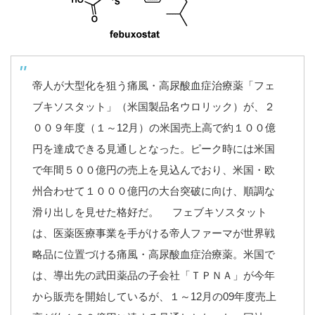
帝人が大型化を狙う痛風・高尿酸血症治療薬「フェ
ブキソスタット」（米国製品名ウロリック）が、２
００９年度（１～12月）の米国売上高で約１００億
円を達成できる見通しとなった。ピーク時には米国
で年間５００億円の売上を見込んでおり、米国・欧
州合わせて１０００億円の大台突破に向け、順調な
滑り出しを見せた格好だ。 フェブキソスタット
は、医薬医療事業を手がける帝人ファーマが世界戦
略品に位置づける痛風・高尿酸血症治療薬。米国で
は、導出先の武田薬品の子会社「ＴＰＮＡ」が今年
から販売を開始しているが、１～12月の09年度売上