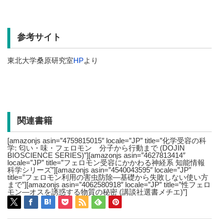
参考サイト
東北大学桑原研究室
HP
より
関連書籍
[amazonjs asin=”4759815015″ locale=”JP” title=”化学受容の科
学: 匂い・味・フェロモン 分子から行動まで (DOJIN
BIOSCIENCE SERIES)”][amazonjs asin=”4627813414″
locale=”JP” title=”フェロモン受容にかかわる神経系 知能情報
科学シリーズ”][amazonjs asin=”4540043595″ locale=”JP”
title=”フェロモン利用の害虫防除―基礎から失敗しない使い方
まで”][amazonjs asin=”4062580918″ locale=”JP” title=”性フェロ
モン―オスを誘惑する物質の秘密 (講談社選書メチエ)”]