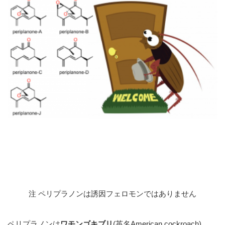
注 ペリプラノンは誘因フェロモンではありません
ペリプラノンは
ワモンゴキブリ
(英名American cockroach)