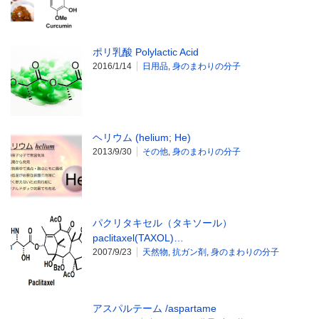
ポリ乳酸 Polylactic Acid
2016/1/14
日用品
,
身のまわりの分子
ヘリウム (helium; He)
2013/9/30
その他
,
身のまわりの分子
パクリタキセル（タキソール）
paclitaxel(TAXOL)…
2007/9/23
天然物
,
抗ガン剤
,
身のまわりの分子
アスパルテーム /aspartame