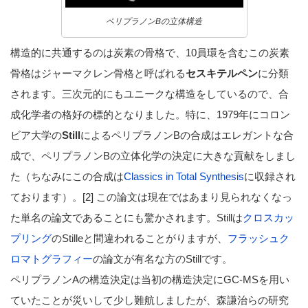
ペリプラノンBの立体構造
構造的に共通するのは炭素の骨格で、10員環を含むこの炭素
骨格はジャーマクレン骨格と呼ばれる
セスキテルペン
に分類
されます。三次元的にもユニークな構造をしているので、合
成化学者の格好の標的となりました。特に、1979年にコロン
ビア大学の
Still
によるペリプラノンBの合成はエレガントな合
成で、ペリプラノンBの立体化学の決定に大きな貢献をしまし
た（ちなみにこの合成は
Classics in Total Synthesis
に収録され
ております）。[2] この論文は現在ではあまり見られなくなっ
た単名の論文であることにも驚かされます。Stillは
クロスカッ
プリング
のStilleと間違われることがりますが、
フラッシュク
ロマトグラフィー
の論文が有名な方のStillです。
ペリプラノンAの構造決定は当初の構造決定にGC-MSを用い
ていたことが災いして少し難航しましたが、森謙治らの研究