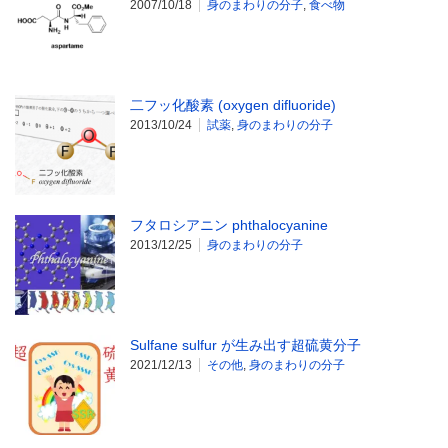
2007/10/18
身のまわりの分子
,
食べ物
二フッ化酸素 (oxygen difluoride)
2013/10/24
試薬
,
身のまわりの分子
フタロシアニン phthalocyanine
2013/12/25
身のまわりの分子
Sulfane sulfur が生み出す超硫黄分子
2021/12/13
その他
,
身のまわりの分子