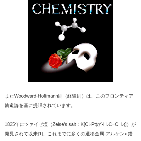
またWoodward-Hoffmann則（経験則）は、このフロンティア
軌道論を基に提唱されています。
2
1825年にツァイゼ塩（Zeise’s salt：K[Cl
Pt(
η
-H
C=CH
)]）が
3
2
2
発見されて以来[1]、これまでに多くの遷移金属-アルケンπ錯