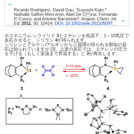
Ricardo Rodriguez, David Gau, Tsuyoshi Kato,*
Nathalie Saffon-Merceron, Abel De Czar, Fernando
P. Cosso, and Antoine Baceiredo*.
Angew. Chem. Int.
Ed.
2011
,
50
, 10414.
DOI: 10.1002/anie.201105097.
ホスホニウム-シライリド
3
とエチレンを低温下、1～10気圧で
反応させると、シリラン
4
が得られます。
シリレンとアルケン/アルキンから三員環が得られる類似の反
応は知られていますが [3]、上述の反応では、エチレンの圧力
を下げる（もしく室温まで昇温する）と
3
が再生します。