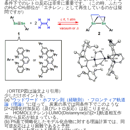
条件下でのレトロ反応は非常に重要です。（この時、ふたつ
のH
C-CH
部位が「エチレン」として再生しているのかは疑
2
2
問ですが）
（ORTEP図は論文より引用）
少しだけポイントを。
(a) “
ウッドワード・ホフマン則（経験則）・フロンティア軌道
論（理論）
“に従って、炭素の系では同条件下でこのような
[2+2]環化付加反応（及びレトロ反応）は起こりません
→ HOMO(エチレン)-LUMO(Distannyne)の[2+1]軌道相互作
用から反応が始まっている。
(b) Ph基で簡略化したモデル化合物に対する理論計算では、同
可逆反応はより困難であると予想