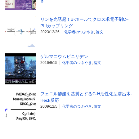
き
リンを光誘起！σ-ホールでクロス求電子剤C–
PIIIカップリング…
2023/12/26
化学者のつぶやき
,
論文
ゲルマニウムビニリデン
2016/9/15
化学者のつぶやき
,
論文
フェニル酢酸を基質とするC-H活性化型溝呂木-
Heck反応
2009/12/5
化学者のつぶやき
,
論文