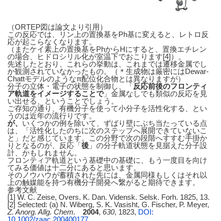
（ORTEP図は論文より引用）
この反応では、リン上の置換基をPh基に変えると、レトロ反
応が起こらなくなります。
（またケイ素上の置換基をPhからHにすると、置換エチレン
の場合、ヒドロシリル化が室温下でおこります[4]）。
先述したとおり、これらの挙動は、これまでは遷移金属でし
か観測されていなかったもの。（＊生成物は厳密にはDewar-
Chattモデルのようなπ配位化合物とは異なりますが）
分子の立体・電子の状態を制御し、「
反応前後のフロンティ
ア軌道をイメージすることで
」金属なしでも類似の反応を見
い出せる、ということでしょう。
ご存知の通り、有機分子を使って小分子を活性化する、とい
うのは近年の流行りです。
が、
いくつかの例を除いて、ずばり壁にぶち当たっている点
は、「
活性化したのちに次のステップへ展開できていないこ
と
」だと感じています。この分野で次の段階へすすむ手掛か
りとなるのが、
反応「
後
」の分子軌道状態を見据えた分子設
計
、かもしれません。
フロンティア軌道という基礎中の基礎に、もう一度目を向け
てみる価値は十二分にあると思います。
そのノウハウが蓄積された先には、金属同様もしくはそれ以
上の触媒能を持つ有機分子開発へ繋がると期待できます。
参考文献
[1] W. C. Zeise, Overs. K. Dan. Vidensk. Selsk. Forh. 1825, 13.
[2] Selected: (a) N. Wiberg, S. K. Vasisht, G. Fischer, P. Meyer,
Z. Anorg. Allg. Chem.
2004
,
630
, 1823,
DOI:
10.1002/zaac.200400177
.