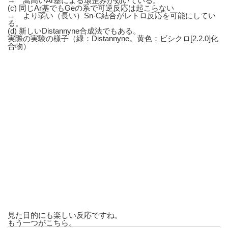
→ 嵩高いAr基による環歪みが効いている。
(c) 同じAr基でもGeの系で可逆反応は起こらない
→ より弱い（長い）Sn-C結合がレトロ反応を可能にしてい
る。
(d) 新しいDistannyne合成法でもある。
実際の実験の様子（緑：Distannyne。黄色：ビシクロ[2.2.0]化
合物）
見た目的にも楽しい反応ですね。
もう一つがこちら。