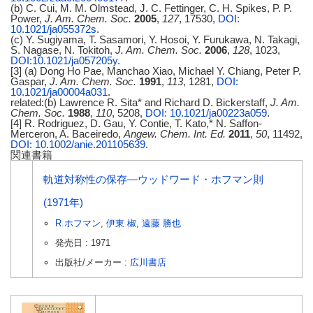
(b) C. Cui, M. M. Olmstead, J. C. Fettinger, C. H. Spikes, P. P.
Power,
J. Am. Chem. Soc.
2005
,
127
, 17530,
DOI:
10.1021/ja055372s
.
(c) Y. Sugiyama, T. Sasamori, Y. Hosoi, Y. Furukawa, N. Takagi,
S. Nagase, N. Tokitoh,
J. Am. Chem. Soc.
2006
,
128
, 1023,
DOI:10.1021/ja057205y
.
[3] (a) Dong Ho Pae, Manchao Xiao, Michael Y. Chiang, Peter P.
Gaspar,
J. Am. Chem. Soc.
1991
,
113
, 1281,
DOI:
10.1021/ja00004a031
.
related:(b) Lawrence R. Sita* and Richard D. Bickerstaff,
J. Am.
Chem. Soc.
1988
,
110
, 5208,
DOI: 10.1021/ja00223a059
.
[4] R. Rodriguez, D. Gau, Y. Contie, T. Kato,* N. Saffon-
Merceron, A. Baceiredo,
Angew. Chem. Int. Ed.
2011
,
50
, 11492,
DOI: 10.1002/anie.201105639
.
関連書籍
軌道対称性の保存―ウッドワード・ホフマン則
(1971年)
R.ホフマン
,
伊東 椒
,
遠藤 勝也
発売日 : 1971
出版社/メーカー :
広川書店