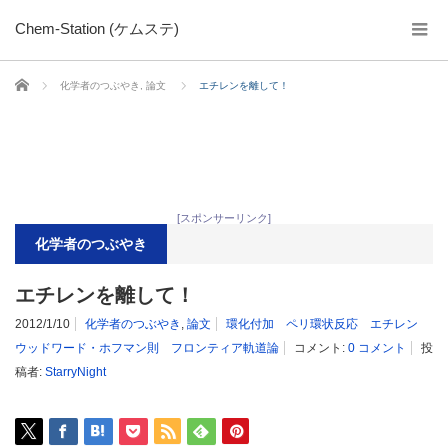
Chem-Station (ケムステ)
ホーム
化学者のつぶやき
,
論文
エチレンを離して！
[スポンサーリンク]
化学者のつぶやき
エチレンを離して！
2012/1/10
化学者のつぶやき
,
論文
環化付加 ペリ環状反応 エチレン
ウッドワード・ホフマン則 フロンティア軌道論
コメント:
0 コメント
投
稿者:
StarryNight