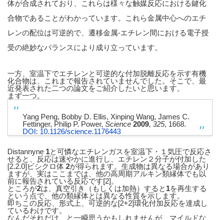
体が合成されており、これらは様々な触媒反応における鍵化
合物であることがわかっています。これら金属中心へのエチ
レンの配位は可逆的で、遷移金属-エチレン間における電子授
受の絶妙なバランスにより成り立っています。
一方、室温下でエチレンと可逆的な付加脱離反応を示す有機
化合物は、これまで報告されていませんでした。そこで、最
近発表された二つの論文をご紹介したいと思います。
まず一つ。
Yang Peng, Bobby D. Ellis, Xinping Wang, James C.
Fettinger, Philip P. Power,
Science
2009
,
325
, 1668.
DOI: 10.1126/science.1176443
Distannyne
1
と可憐なエチレンガスを室温下・１気圧で反応さ
せると、反応は速やかに進行し、エチレン２分子が付加した
[2.2.0]ビシクロ体
2
が得られます。生成物は異なる場合があり
ますが、実はここまでは、他の高周期アルキン類縁体でも以
前に報告されている反応です[2]。
ところが
2
は、真空引き（もしくは加熱）すると
1
を再生する
という点で、他の類縁体とは異なる性質を示します。
即ちこの反応、形式上、可逆的な[2+2]環化付加反応を達成し
ているわけです。
なんだそれだけ、と一瞬思うかもしれませんが、マイルドな