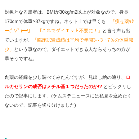
対象となる患者は、BMIが30kg/m2以上が対象なので、身長
170cmで体重>87kgですね。ネット上では早くも
「痩せ薬ｷﾀ
━(ﾟ∀ﾟ)━!」 「これでダイエット不要に！」
と言う声も出
ていますが、
「臨床試験成績は平均で年間3～3・7％の体重減
少」
という事なので、ダイエットできる人ならそっちの方が
早そうですね。
創薬の経緯を少し調べてみたんですが、見出し絵の通り、
ロ
ルカセリンの成否はメチル基１つだったのか!?
とビックリし
たので記事にします。(ケムステニュースには私見を込めたく
ないので、記事を切り分けました)