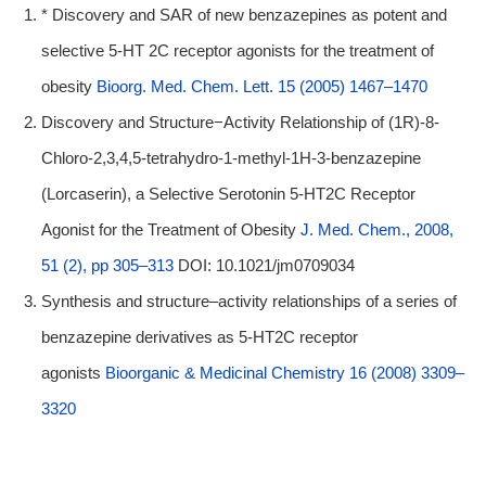
* Discovery and SAR of new benzazepines as potent and
selective 5-HT 2C receptor agonists for the treatment of
obesity
Bioorg. Med. Chem. Lett. 15 (2005) 1467–1470
Discovery and Structure−Activity Relationship of (1R)-8-
Chloro-2,3,4,5-tetrahydro-1-methyl-1H-3-benzazepine
(Lorcaserin), a Selective Serotonin 5-HT2C Receptor
Agonist for the Treatment of Obesity
J. Med. Chem., 2008,
51 (2), pp 305–313
DOI: 10.1021/jm0709034
Synthesis and structure–activity relationships of a series of
benzazepine derivatives as 5-HT2C receptor
agonists
Bioorganic & Medicinal Chemistry 16 (2008) 3309–
3320