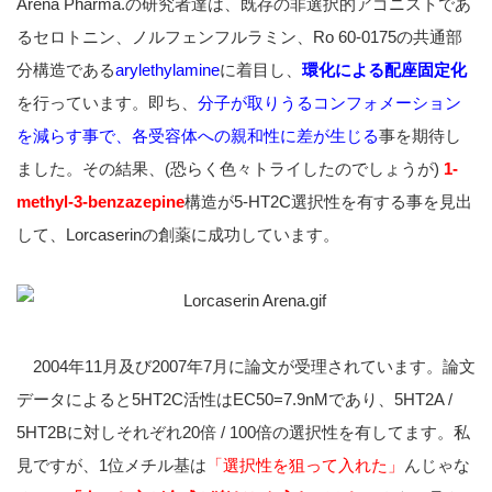
Arena Pharma.の研究者達は、既存の非選択的アゴニストであ
るセロトニン、ノルフェンフルラミン、Ro 60-0175の共通部
分構造である
arylethylamine
に着目し、
環化による配座固定化
を行っています。即ち、
分子が取りうるコンフォメーション
を減らす事で、各受容体への親和性に差が生じる
事を期待し
ました。その結果、(恐らく色々トライしたのでしょうが)
1-
methyl-3-benzazepine
構造が5-HT2C選択性を有する事を見出
して、Lorcaserinの創薬に成功しています。
2004年11月及び2007年7月に論文が受理されています。論文
データによると5HT2C活性はEC50=7.9nMであり、5HT2A /
5HT2Bに対しそれぞれ20倍 / 100倍の選択性を有してます。私
見ですが、1位メチル基は
「選択性を狙って入れた」
んじゃな