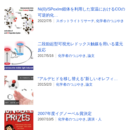
Ni(0)/SPoxIm錯体を利用した室温におけるCOの
可逆的化…
2022/7/5
スポットライトリサーチ
,
化学者のつぶやき
二段励起型可視光レドックス触媒を用いる還元
反応
2017/5/16
化学者のつぶやき
,
論文
“アルデヒドを移し替える”新しいオレフィ…
2015/2/3
化学者のつぶやき
,
論文
2007年度イグノーベル賞決定
2007/10/5
化学者のつぶやき
,
講演・人