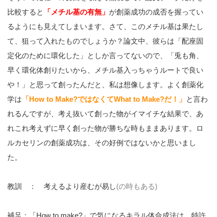
比較すると
「メチル基の有無」
が創薬成功の成否を握ってい
るようにも見えてしまいます。さて、このメチル基は果たし
て、狙って入れたものでしょうか？論文中、彼らは「配座固
定化のために環化した」としか言ってないので、「兎も角、
早く環化体創りたいから、メチル基入っちゃうルートで良い
や！」と思って創ったんだと、私は想像します。よく創薬化
学は
「How to Make?ではなくてWhat to Make?だ！」
と言わ
れるんですが、考え抜いて創った物がイマイチな結果で、あ
れこれ考えずに早く創った物が勝ちな時もままあります。ロ
ルカセリンの創薬成功は、その好例ではないかと思いまし
た。
教訓 ： 考えるより産むが易し
(の時もある)
補足：「How to make?」で気になるキラル体合成法は、特許