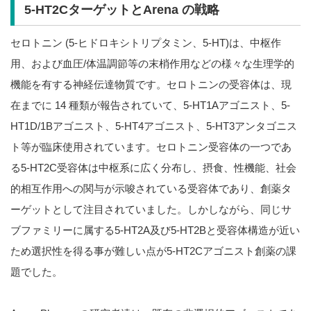
5-HT2CターゲットとArena の戦略
セロトニン (5-ヒドロキシトリプタミン、5-HT)は、中枢作
用、および血圧/体温調節等の末梢作用などの様々な生理学的
機能を有する神経伝達物質です。セロトニンの受容体は、現
在までに 14 種類が報告されていて、5-HT1Aアゴニスト、5-
HT1D/1Bアゴニスト、5-HT4アゴニスト、5-HT3アンタゴニス
ト等が臨床使用されています。セロトニン受容体の一つであ
る5-HT2C受容体は中枢系に広く分布し、摂食、性機能、社会
的相互作用への関与が示唆されている受容体であり、創薬タ
ーゲットとして注目されていました。しかしながら、同じサ
ブファミリーに属する5-HT2A及び5-HT2Bと受容体構造が近い
ため選択性を得る事が難しい点が5-HT2Cアゴニスト創薬の課
題でした。