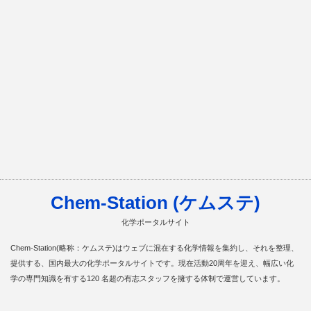
Chem-Station (ケムステ)
化学ポータルサイト
Chem-Station(略称：ケムステ)はウェブに混在する化学情報を集約し、それを整理、
提供する、国内最大の化学ポータルサイトです。現在活動20周年を迎え、幅広い化
学の専門知識を有する120 名超の有志スタッフを擁する体制で運営しています。