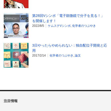
第28回Vシンポ「電子顕微鏡で分子を見る！」
を開催します！
2022/8/5
ケムステVシンポ
,
化学者のつぶやき
3日やったらやめられない：独自配位子開発と応
用
2017/2/14
化学者のつぶやき
,
論文
注目情報