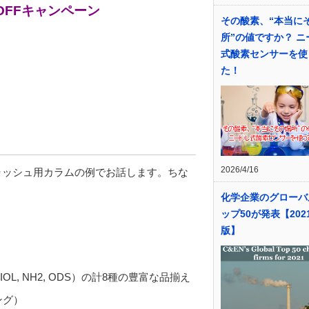
OFFキャンペーン
その酸素、“本当に
所”の値ですか？ ニ
式酸素センサーを使
た！
2026/4/16
ラッシュ用カラムの例でお話します。ちな
化学企業のグローバ
ップ50が発表【202
版】
IOL, NH2, ODS）の計8種の豊富な品揃え
ング）