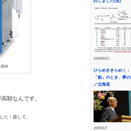
討しました(笑)
2008/9/21
装置例
ひらめききらめく
「創」のとき、夢
／北海道
が高額なんです。
した！題して、
2005/1/7