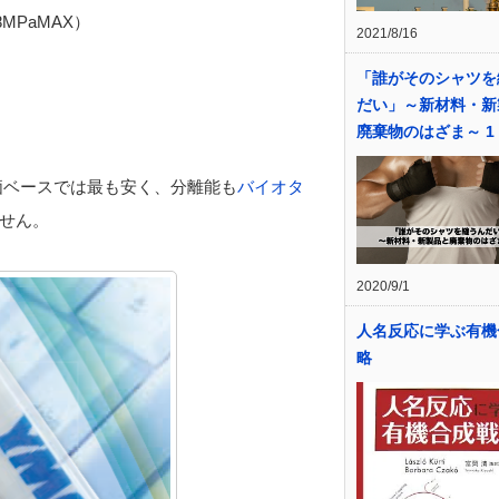
MPaMAX）
2021/8/16
「誰がそのシャツを
だい」～新材料・新
廃棄物のはざま～ 1
価ベースでは最も安く、分離能も
バイオタ
せん。
2020/9/1
人名反応に学ぶ有機
略