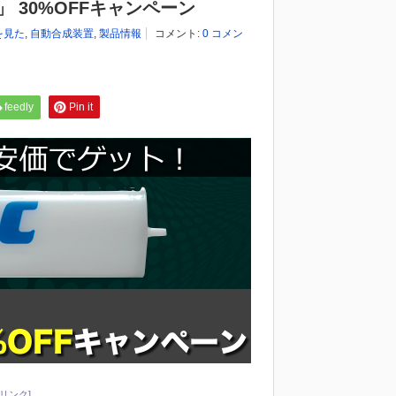
!」 30%OFFキャンペーン
を見た
,
自動合成装置
,
製品情報
コメント:
0 コメン
feedly
Pin it
リンク]