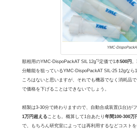
YMC-DispoPackA
*1
順相用のYMC-DispoPackAT SIL 12g
定価で1本
500円
。
分離能を狙っているYMC-DispoPackAT SIL-25 12gなら
ころはないと思いますが、それでも機器でなく消耗品で
で価格を下げることはできないでしょう。
精製は3-30分で終わりますので、自動合成装置(1台)
1万円超える
ことも。概算して1台あたり
年間100-300万
で。もちろん研究室によっては再利用するなどコストを