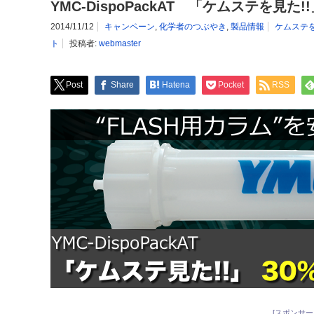
YMC-DispoPackAT 「ケムステを見た!
2014/11/12
キャンペーン
,
化学者のつぶやき
,
製品情報
ケムステ
ト
投稿者:
webmaster
Post
Share
Hatena
Pocket
RSS
[スポンサー