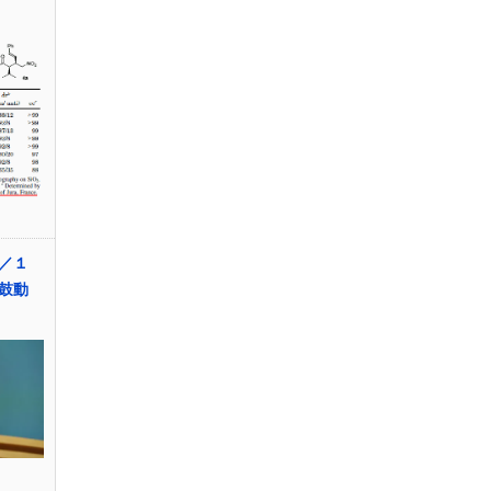
：／１
の鼓動