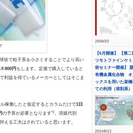
2008/3/2
T
【6月開催】 【第二
球状で粒子系を小さくすることでより高い
ツモトファインケミ
術セミナー開催】 
1本
800円
もします。定価で購入していると
有機金属化合物 オ
で利益を得ているメーカーとしてはそこま
ックスを用いた架橋
ての利用（溶剤系）
がフル稼働したと仮定するとカラムだけで
1日
*2
円
の予算が必要となります
。溶媒代別
抑える工夫はされていると思います。
2024/6/13