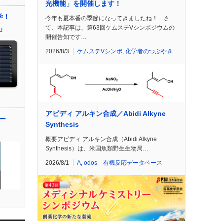
光機能」を開催します！
化学！
今年も夏本番の季節になってきましたね！ さ
て、本記事は、第63回ケムステVシンポジウムの
」
開催告知です…
2026/8/3
ケムステVシンポ
,
化学者のつぶやき
アビディ アルキン合成／Abidi Alkyne
ー
Synthesis
概要アビディ アルキン合成（Abidi Alkyne
Synthesis）は、米国魚類野生生物局…
2026/8/1
A
,
odos 有機反応データベース