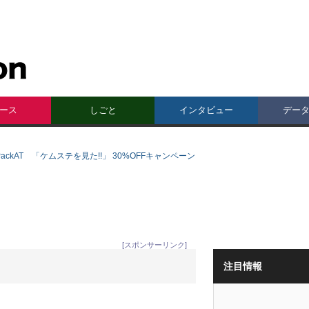
ース
しごと
インタビュー
デー
poPackAT 「ケムステを見た!!」 30%OFFキャンペーン
[スポンサーリンク]
注目情報