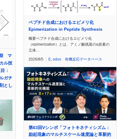
ペプチド合成におけるエピメリ化
Epimerization in Peptide Synthesis
概要ペプチド合成におけるエピメリ化
（epimerization）とは、アミノ酸残基のα炭素の
立体…
期 マ
2026/8/5
E
,
odos 有機反応データベース
カル技
題目：
ルガチ
剤とし
第63回Vシンポ「フォトキネティシズム：
励起現象のマルチスケール速度論と革新的