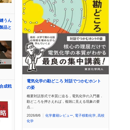
縫うん
製品と
電気化学の勘どころ 対話でつかむホント
合成戦
の姿
概要対話形式で本質に迫る，電気化学の入門書．
勘どころを押さえれば，複雑に見える現象の要
点…
2026/8/6
化学書籍レビュー
,
電子移動化学
,
高校
化学