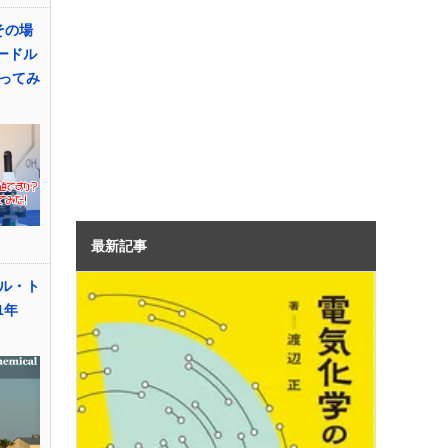
その場
ードル
ってみ
最新記事
ル・ト
1年