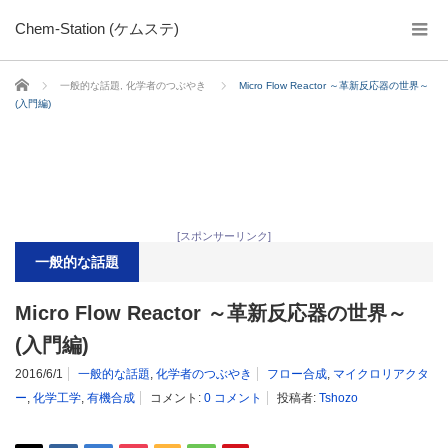
Chem-Station (ケムステ)
ホーム
一般的な話題
,
化学者のつぶやき
Micro Flow Reactor ～革新反応器の世界～
(入門編)
[スポンサーリンク]
一般的な話題
Micro Flow Reactor ～革新反応器の世界～
(入門編)
2016/6/1
一般的な話題
,
化学者のつぶやき
フロー合成
,
マイクロリアクタ
ー
,
化学工学
,
有機合成
コメント:
0 コメント
投稿者:
Tshozo