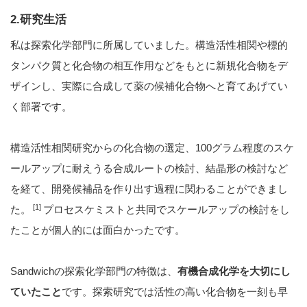
2.研究生活
私は探索化学部門に所属していました。構造活性相関や標的
タンパク質と化合物の相互作用などをもとに新規化合物をデ
ザインし、実際に合成して薬の候補化合物へと育てあげてい
く部署です。
構造活性相関研究からの化合物の選定、100グラム程度のスケ
ールアップに耐えうる合成ルートの検討、結晶形の検討など
を経て、開発候補品を作り出す過程に関わることができまし
[1]
た。
プロセスケミストと共同でスケールアップの検討をし
たことが個人的には面白かったです。
Sandwichの探索化学部門の特徴は、
有機合成化学を大切にし
ていたこと
です。探索研究では活性の高い化合物を一刻も早