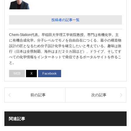
投稿者の記事一覧
Chem-Station代表。早稲田大学理工学術院教授。専門は有機化学。主
に有機合成化学。分子レベルでモノを自由自在につくる、最小の構造物
設計の匠となるため分子設計化学を確立したいと考えている。趣味は旅
行（日本は全県制覇、海外はまだ２０カ国ほど）、ドライブ、そしてす
べての化学情報をインターネットで発信できるポータルサイトを作るこ
と。
WEB
X
Facebook
前の記事
次の記事
関連記事