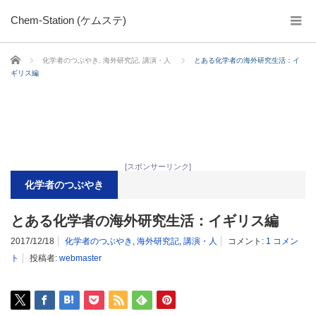
Chem-Station (ケムステ)
ホーム
化学者のつぶやき
,
海外研究記
,
講演・人
とある化学者の海外研究生活：イ
ギリス編
[スポンサーリンク]
化学者のつぶやき
とある化学者の海外研究生活：イギリス編
2017/12/18
化学者のつぶやき
,
海外研究記
,
講演・人
コメント:
1 コメン
ト
投稿者:
webmaster