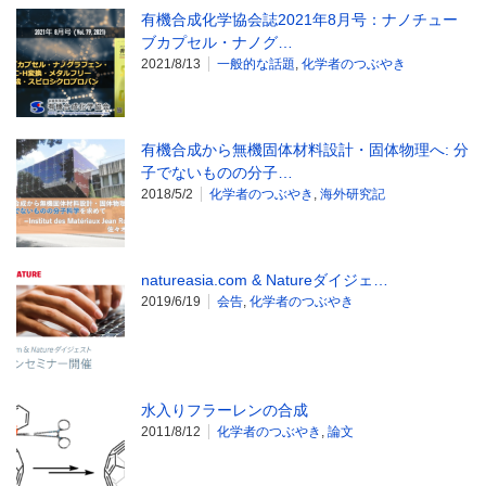
有機合成化学協会誌2021年8月号：ナノチュー
ブカプセル・ナノグ…
2021/8/13
一般的な話題
,
化学者のつぶやき
有機合成から無機固体材料設計・固体物理へ: 分
子でないものの分子…
2018/5/2
化学者のつぶやき
,
海外研究記
natureasia.com & Natureダイジェ…
2019/6/19
会告
,
化学者のつぶやき
水入りフラーレンの合成
2011/8/12
化学者のつぶやき
,
論文