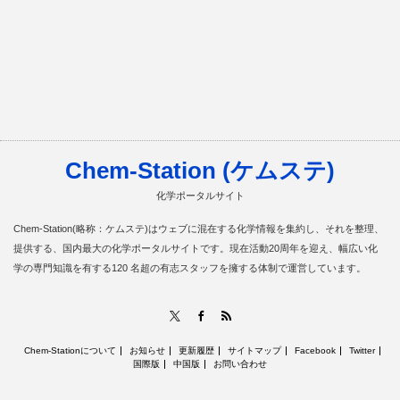
Chem-Station (ケムステ)
化学ポータルサイト
Chem-Station(略称：ケムステ)はウェブに混在する化学情報を集約し、それを整理、
提供する、国内最大の化学ポータルサイトです。現在活動20周年を迎え、幅広い化
学の専門知識を有する120 名超の有志スタッフを擁する体制で運営しています。
RSS
X
Facebook
Chem-Stationについて
お知らせ
更新履歴
サイトマップ
Facebook
Twitter
国際版
中国版
お問い合わせ