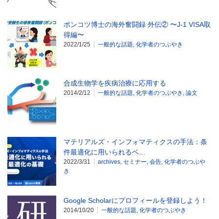
ポンコツ博士の海外奮闘録 外伝② 〜J-1 VISA取
得編〜
2022/1/25
一般的な話題
,
化学者のつぶやき
合成生物学を疾病治療に応用する
2014/2/12
一般的な話題
,
化学者のつぶやき
,
論文
マテリアルズ・インフォマティクスの手法：条
件最適化に用いられるベ…
2022/3/31
archives
,
セミナー
,
会告
,
化学者のつぶや
き
Google Scholarにプロフィールを登録しよう！
2014/10/20
一般的な話題
,
化学者のつぶやき