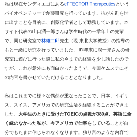
私は現在サンディエゴにある
eFFECTOR Therapeutics
という
バイオベンチャーで創薬研究を行っています。抗がん剤を世
に出すことを目的に、創薬化学者として勤務しています。本
サイト代表の山口潤一郎さんは学生時代の一学年上の先輩
で、同じ研究室で
林雄二郎
先生（現 東北大学教授）の指導の
もと一緒に研究を行っていました。 昨年末に潤一郎さんの研
究室に遊びに行った際に私の今までの経験を少し話したので
すが、これが意外にも面白かったようで、今回ケムステにそ
の内容を書かせていただけることとなりました。
私はこれまでに様々な偶然が重なったことで、日本、イギリ
ス、スイス、アメリカでの研究生活を経験することができま
した。
大学生のときに受けたTOEICの点数が380点、英語に全
く縁のなかった私が、今アメリカで仕事をしている
ことが自
分でもたまに信じられなくなります。独り言のような内容で