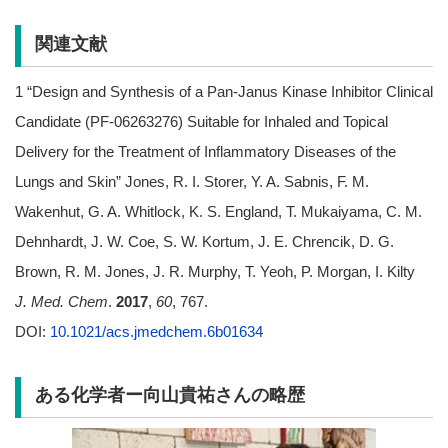
関連文献
1 “Design and Synthesis of a Pan-Janus Kinase Inhibitor Clinical
Candidate (PF-06263276) Suitable for Inhaled and Topical
Delivery for the Treatment of Inflammatory Diseases of the
Lungs and Skin” Jones, R. I. Storer, Y. A. Sabnis, F. M.
Wakenhut, G. A. Whitlock, K. S. England, T. Mukaiyama, C. M.
Dehnhardt, J. W. Coe, S. W. Kortum, J. E. Chrencik, D. G.
Brown, R. M. Jones, J. R. Murphy, T. Yeoh, P. Morgan, I. Kilty
J.
Med. Chem
.
2017
,
60
, 767.
DOI:
10.1021/acs.jmedchem.6b01634
ある化学者ー向山貴祐さんの略歴