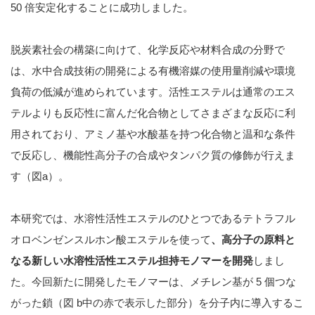
50 倍安定化することに成功しました。
脱炭素社会の構築に向けて、化学反応や材料合成の分野で
は、水中合成技術の開発による有機溶媒の使用量削減や環境
負荷の低減が進められています。活性エステルは通常のエス
テルよりも反応性に富んだ化合物としてさまざまな反応に利
用されており、アミノ基や水酸基を持つ化合物と温和な条件
で反応し、機能性高分子の合成やタンパク質の修飾が行えま
す（図a）。
本研究では、水溶性活性エステルのひとつであるテトラフル
オロベンゼンスルホン酸エステルを使って
、高分子の原料と
なる新しい水溶性活性エステル担持モノマーを開発
しまし
た。今回新たに開発したモノマーは、メチレン基が 5 個つな
がった鎖（図 b中の赤で表示した部分）を分子内に導入するこ