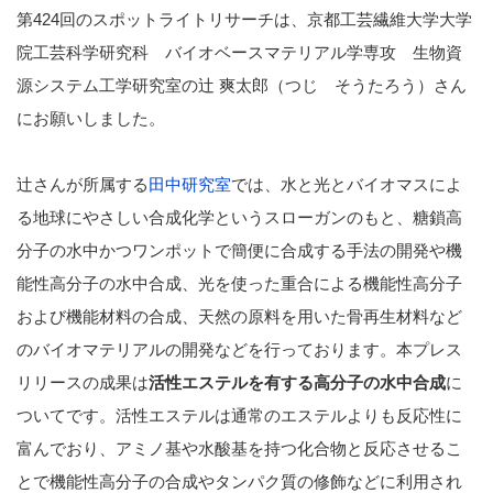
第424回のスポットライトリサーチは、京都工芸繊維大学大学
院工芸科学研究科 バイオベースマテリアル学専攻 生物資
源システム工学研究室の辻 爽太郎（つじ そうたろう）さん
にお願いしました。
辻さんが所属する
田中研究室
では、水と光とバイオマスによ
る地球にやさしい合成化学というスローガンのもと、糖鎖高
分子の水中かつワンポットで簡便に合成する手法の開発や機
能性高分子の水中合成、光を使った重合による機能性高分子
および機能材料の合成、天然の原料を用いた骨再生材料など
のバイオマテリアルの開発などを行っております。本プレス
リリースの成果は
活性エステルを有する高分子の水中合成
に
ついてです。活性エステルは通常のエステルよりも反応性に
富んでおり、アミノ基や水酸基を持つ化合物と反応させるこ
とで機能性高分子の合成やタンパク質の修飾などに利用され