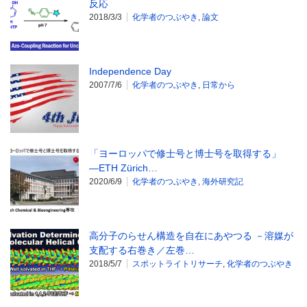
反応
2018/3/3
化学者のつぶやき
,
論文
Independence Day
2007/7/6
化学者のつぶやき
,
日常から
「ヨーロッパで修士号と博士号を取得する」
―ETH Zürich…
2020/6/9
化学者のつぶやき
,
海外研究記
高分子のらせん構造を自在にあやつる －溶媒が
支配する右巻き／左巻…
2018/5/7
スポットライトリサーチ
,
化学者のつぶやき