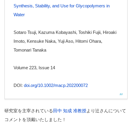
Synthesis, Stability, and Use for Glycopolymers in
Water
Sotaro Tsuji, Kazuma Kobayashi, Toshiki Fujii, Hiroaki
Imoto, Kensuke Naka, Yuji Aso, Hitomi Ohara,
Tomonari Tanaka
Volume 223, Issue 14
DOI:
doi.org/10.1002/macp.202200072
研究室を主宰されている
田中 知成 准教授
より辻さんについて
コメントを頂戴いたしました！