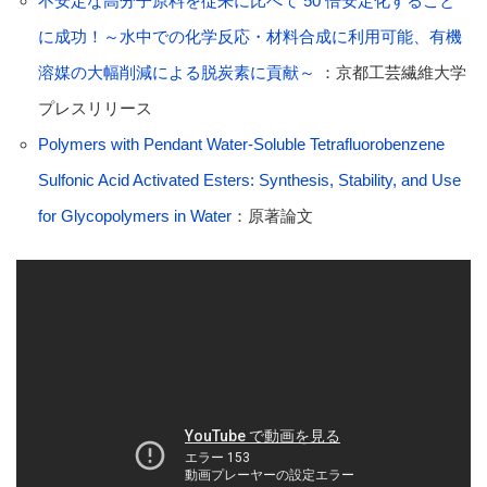
不安定な高分子原料を従来に比べて 50 倍安定化すること
に成功！～水中での化学反応・材料合成に利用可能、有機
溶媒の大幅削減による脱炭素に貢献～
：京都工芸繊維大学
プレスリリース
Polymers with Pendant Water-Soluble Tetrafluorobenzene
Sulfonic Acid Activated Esters: Synthesis, Stability, and Use
for Glycopolymers in Water
：原著論文