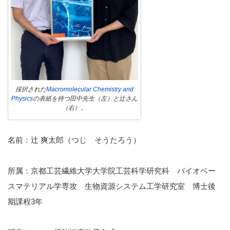
採択された
Macromolecular Chemistry and
Physics
の表紙を持つ田中先生（左）と辻さん
（右）。
名前：辻 爽太郎（つじ そうたろう）
所属：京都工芸繊維大学大学院工芸科学研究科 バイオベー
スマテリアル学専攻 生物資源システム工学研究室 博士後
期課程3年