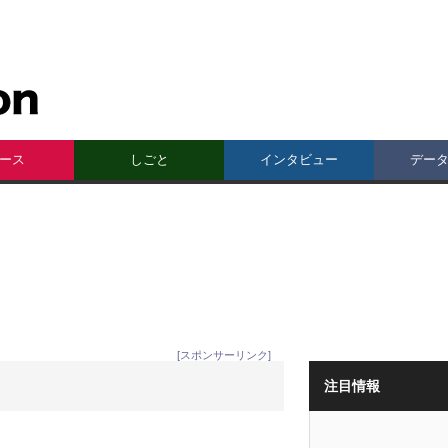
ース
しごと
インタビュー
デー
[スポンサーリンク]
注目情報