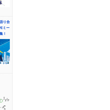
語り合
PEミー
集！