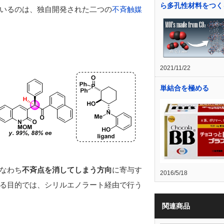
ら多孔性材料をつく
いるのは、独自開発された二つの
不斉触媒
2021/11/22
単結合を極める
なわち
不斉点を消してしまう方向
に寄与す
2016/5/18
る目的では、シリルエノラート経由で行う
関連商品