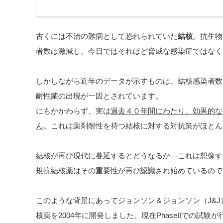
古くには不治の難病として恐れられていた
結核
。抗生物
者数は激減し、今日ではそれほど脅威な感染症ではなく
しかしながら近年のデータが示すものは、結核感染者数
耐性菌の出現が一因とされています。
にもかかわらず、実は
過去４０年間にわたり、効果的な
ん
。これは薬剤耐性を持つ結核に対する対抗策がほとん
結核が再び現代に蔓延するとどうなるか―これは想像す
規抗結核薬はその重要性が再び認識され始めているので
このような背景にあってジョンソン＆ジョンソン（J&J
核薬を2004年に開発しました。現在PhaseIIでの試