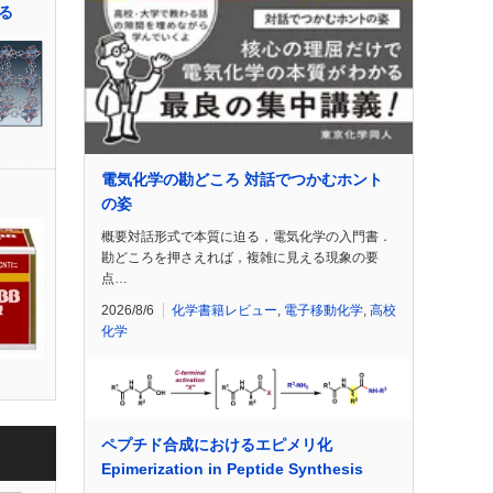
る
電気化学の勘どころ 対話でつかむホント
の姿
概要対話形式で本質に迫る，電気化学の入門書．
勘どころを押さえれば，複雑に見える現象の要
点…
2026/8/6
化学書籍レビュー
,
電子移動化学
,
高校
化学
ペプチド合成におけるエピメリ化
Epimerization in Peptide Synthesis