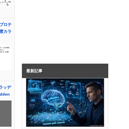
プロテ
度カラ
最新記事
ラッデ
udden