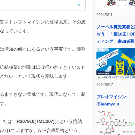
2024/3/11
質ストレプトマイシンの登場以来、その患
ノーベル賞受賞者と
なっています。
おう！「第16回HO
ティング」参加者募
は増加の傾向にあるという事実です。薬剤
抗結核薬の開発はほぼ行われてきていませ
ど無い、という現状を意味します。
2024/6/17
るまでもない脅威です。現代になって、新
ブレオマイシン
す。
/Bleomycin
）社は、
R207910(TMC207)
[1]という抗結
験が行われていますが、ATP合成阻害という、