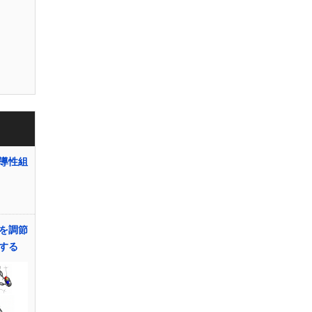
導性組
を調節
する