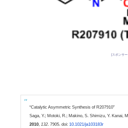
[スポンサー
“Catalytic Asymmetric Synthesis of R207910”
Saga, Y.; Motoki, R.; Makino, S. Shimizu, Y. Kanai, M
2010
,
132
. 7905. doi:
10.1021/ja103183r