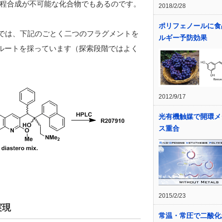
程合成が不可能な化合物でもあるのです。
2018/2/28
ポリフェノールに食
プでは、下記のごとく二つのフラグメントを
ルギー予防効果
のルートを採っています（探索段階ではよく
2012/9/17
光有機触媒で開環メ
ス重合
2015/2/23
実現
常温・常圧で二酸化