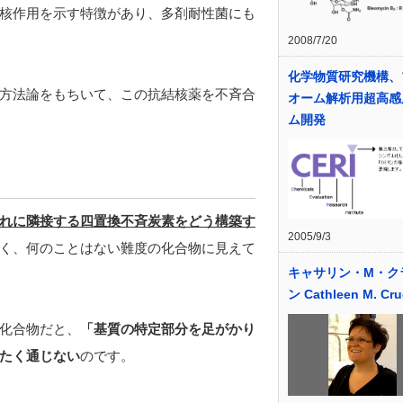
核作用を示す特徴があり、多剤耐性菌にも
2008/7/20
化学物質研究機構、
方法論をもちいて、この抗結核薬を不斉合
オーム解析用超高感
ム開発
れに隣接する四置換不斉炭素をどう構築す
2005/9/3
く、何のことはない難度の化合物に見えて
キャサリン・M・ク
ン Cathleen M. Cr
化合物だと、
「基質の特定部分を足がかり
たく通じない
のです。