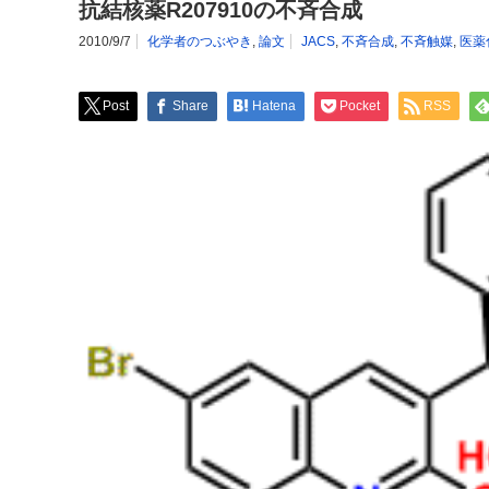
抗結核薬R207910の不斉合成
2010/9/7
化学者のつぶやき
,
論文
JACS
,
不斉合成
,
不斉触媒
,
医薬
Post
Share
Hatena
Pocket
RSS