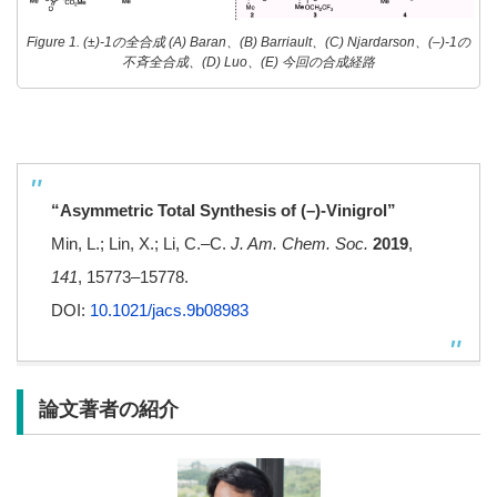
Figure 1. (±)-1の全合成 (A) Baran、(B) Barriault、(C) Njardarson、(–)-1の
不斉全合成、(D) Luo、(E) 今回の合成経路
“Asymmetric Total Synthesis of (
–
)-Vinigrol”
Min, L.; Lin, X.; Li, C.
–
C.
J. Am. Chem. Soc.
2019
,
141
, 15773
–15778.
DOI:
10.1021/jacs.9b08983
論文著者の紹介