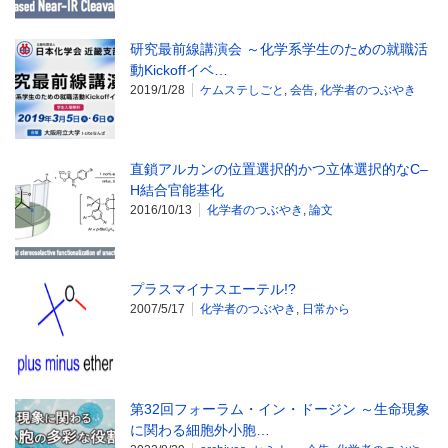
研究最前線講演会 ～化学系学生のための就職活
動Kickoffイベ…
2019/1/28
ケムステしごと
,
会告
,
化学者のつぶやき
直鎖アルカンの位置選択的かつ立体選択的なC–
H結合官能基化
2016/10/13
化学者のつぶやき
,
論文
プラスマイナスエーテル!?
2007/5/17
化学者のつぶやき
,
日常から
第32回フォーラム・イン・ドージン ～生命現象
に関わる細胞外小胞…