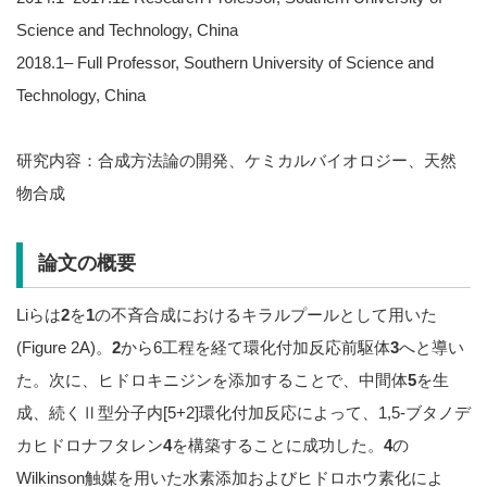
Science and Technology, China
2018.1– Full Professor, Southern University of Science and
Technology, China
研究内容：合成方法論の開発、ケミカルバイオロジー、天然
物合成
論文の概要
Liらは
2
を
1
の不斉合成におけるキラルプールとして用いた
(Figure 2A)。
2
から6工程を経て環化付加反応前駆体
3
へと導い
た。次に、ヒドロキニジンを添加することで、中間体
5
を生
成、続くⅡ型分子内[5+2]環化付加反応によって、1,5-ブタノデ
カヒドロナフタレン
4
を構築することに成功した。
4
の
Wilkinson触媒を用いた水素添加およびヒドロホウ素化によ