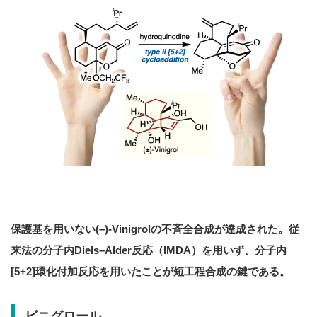
保護基を用いない(–)-Vinigrolの不斉全合成が達成された。従
来法の分子内Diels–Alder反応（IMDA）を用いず、分子内
[5+2]環化付加反応を用いたことが短工程合成の鍵である。
ビニグロール