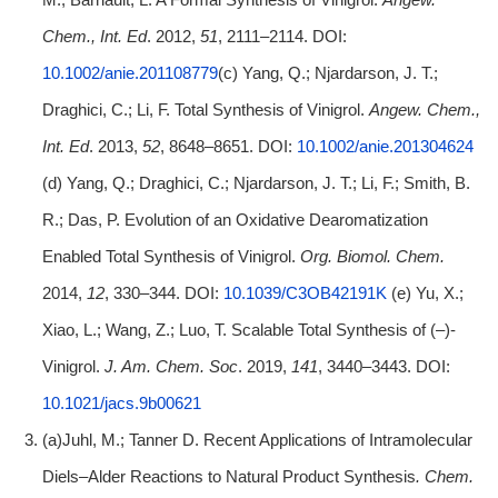
Chem., Int. Ed
. 2012,
51
, 2111–2114. DOI:
10.1002/anie.201108779
(c) Yang, Q.; Njardarson, J. T.;
Draghici, C.; Li, F. Total Synthesis of Vinigrol.
Angew. Chem.,
Int. Ed
. 2013,
52
, 8648–8651. DOI:
10.1002/anie.201304624
(d) Yang, Q.; Draghici, C.; Njardarson, J. T.; Li, F.; Smith, B.
R.; Das, P. Evolution of an Oxidative Dearomatization
Enabled Total Synthesis of Vinigrol.
Org. Biomol. Chem.
2014,
12
, 330–344. DOI:
10.1039/C3OB42191K
(e) Yu, X.;
Xiao, L.; Wang, Z.; Luo, T. Scalable Total Synthesis of (–)-
Vinigrol.
J. Am. Chem. Soc
. 2019,
141
, 3440–3443. DOI:
10.1021/jacs.9b00621
(a)Juhl, M.; Tanner D. Recent Applications of Intramolecular
Diels–Alder Reactions to Natural Product Synthesis
. Chem.