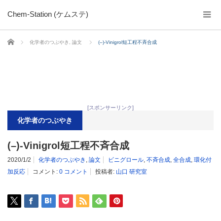
Chem-Station (ケムステ)
ホーム
化学者のつぶやき
,
論文
(–)-Vinigrol短工程不斉合成
[スポンサーリンク]
化学者のつぶやき
(–)-Vinigrol短工程不斉合成
2020/1/2
化学者のつぶやき
,
論文
ビニグロール
,
不斉合成
,
全合成
,
環化付
加反応
コメント:
0 コメント
投稿者:
山口 研究室