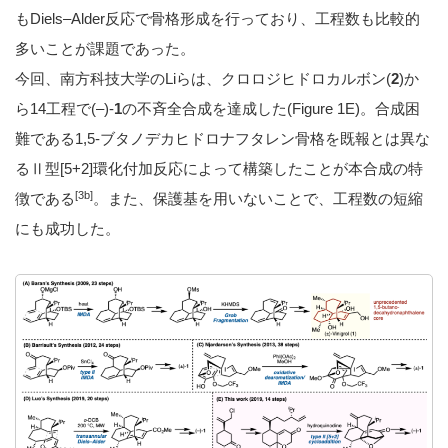
もDiels–Alder反応で骨格形成を行っており、工程数も比較的
多いことが課題であった。
今回、南方科技大学のLiらは、クロロジヒドロカルボン(
2
)か
ら14工程で(–)-
1
の不斉全合成を達成した(Figure 1E)。合成困
難である1,5-ブタノデカヒドロナフタレン骨格を既報とは異な
るⅡ型[5+2]環化付加反応によって構築したことが本合成の特
[3b]
徴である
。また、保護基を用いないことで、工程数の短縮
にも成功した。