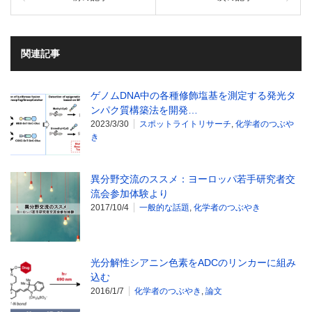
関連記事
ゲノムDNA中の各種修飾塩基を測定する発光タ
ンパク質構築法を開発…
2023/3/30
スポットライトリサーチ
,
化学者のつぶや
き
異分野交流のススメ：ヨーロッパ若手研究者交
流会参加体験より
2017/10/4
一般的な話題
,
化学者のつぶやき
光分解性シアニン色素をADCのリンカーに組み
込む
2016/1/7
化学者のつぶやき
,
論文