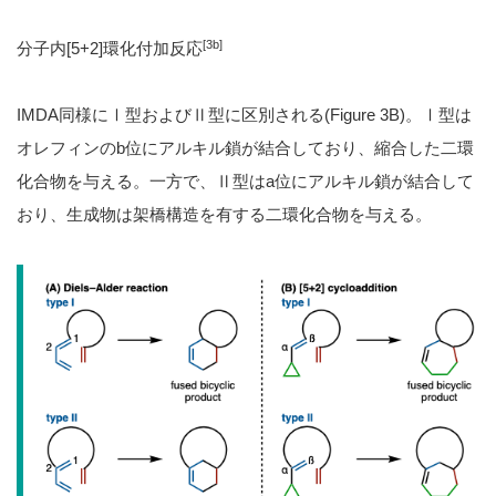
[3b]
分子内[5+2]環化付加反応
IMDA同様にⅠ型およびⅡ型に区別される(Figure 3B)。Ⅰ型は
オレフィンのb位にアルキル鎖が結合しており、縮合した二環
化合物を与える。一方で、Ⅱ型はa位にアルキル鎖が結合して
おり、生成物は架橋構造を有する二環化合物を与える。