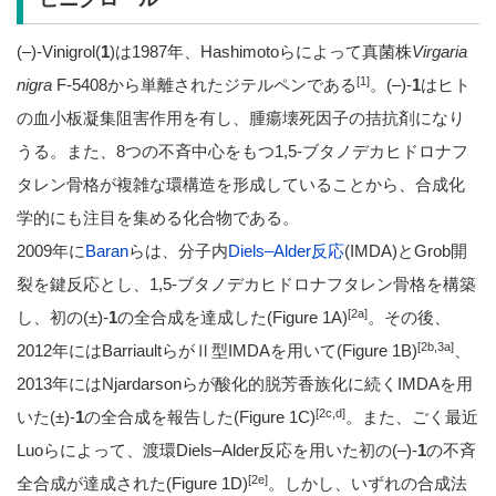
(–)-Vinigrol(
1
)は1987年、Hashimotoらによって真菌株
Virgaria
[1]
nigra
F-5408から単離されたジテルペンである
。(–)-
1
はヒト
の血小板凝集阻害作用を有し、腫瘍壊死因子の拮抗剤になり
うる。また、8つの不斉中心をもつ1,5-ブタノデカヒドロナフ
タレン骨格が複雑な環構造を形成していることから、合成化
学的にも注目を集める化合物である。
2009年に
Baran
らは、分子内
Diels–Alder反応
(IMDA)とGrob開
裂を鍵反応とし、1,5-ブタノデカヒドロナフタレン骨格を構築
[2a]
し、初の(±)-
1
の全合成を達成した(Figure 1A)
。その後、
[2b,3a]
2012年にはBarriaultらがⅡ型IMDAを用いて(Figure 1B)
、
2013年にはNjardarsonらが酸化的脱芳香族化に続くIMDAを用
[2c,d]
いた(±)-
1
の全合成を報告した(Figure 1C)
。また、ごく最近
Luoらによって、渡環Diels–Alder反応を用いた初の(–)-
1
の不斉
[2e]
全合成が達成された(Figure 1D)
。しかし、いずれの合成法