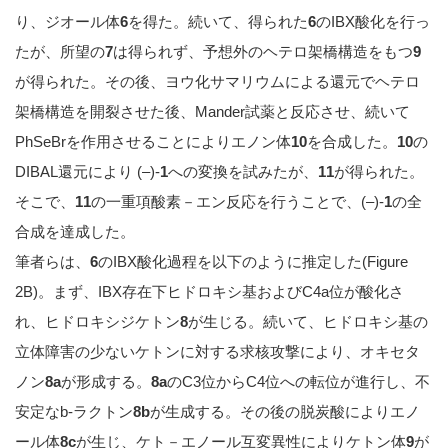
り、ジオール体
6
を得た。続いて、得られた
6
のIBX酸化を行っ
たが、所望の
7
は得られず、予想外のヘテロ架橋構造をもつ
9
が得られた。その後、ヨウ化サマリウムによる還元でヘテロ
架橋構造を開裂させた後、Mander試薬と反応させ、続いて
PhSeBrを作用させることによりエノン体
10
を合成した。
10
の
DIBAL還元により (–)-
1
への変換を試みたが、
11
が得られた。
そこで、
11
の一重項酸素－エン反応を行うことで、(–)-
1
の全
合成を達成した。
筆者らは、
6
のIBX酸化過程を以下のように推定した(Figure
2B)。まず、IBX存在下ヒドロキシ基およびC4a位が酸化さ
れ、ヒドロキシジケトン
8
が生じる。続いて、ヒドロキシ基の
立体障害の少ないケトンに対する求核攻撃により、オキセタ
ノン
8a
が形成する。
8a
のC3位からC4位への転位が進行し、不
安定なb-ラクトン
8b
が生成する。その後の脱炭酸によりエノ
ール体
8c
が生じ、ケト－エノール互変異性によりケトン体
9
が