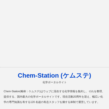
Chem-Station (ケムステ)
化学ポータルサイト
Chem-Station(略称：ケムステ)はウェブに混在する化学情報を集約し、それを整理、
提供する、国内最大の化学ポータルサイトです。現在活動20周年を迎え、幅広い化
学の専門知識を有する120 名超の有志スタッフを擁する体制で運営しています。