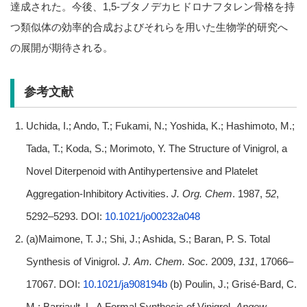
達成された。今後、1,5-ブタノデカヒドロナフタレン骨格を持
つ類似体の効率的合成およびそれらを用いた生物学的研究へ
の展開が期待される。
参考文献
Uchida, I.; Ando, T.; Fukami, N.; Yoshida, K.; Hashimoto, M.;
Tada, T.; Koda, S.; Morimoto, Y. The Structure of Vinigrol, a
Novel Diterpenoid with Antihypertensive and Platelet
Aggregation-Inhibitory Activities.
J.
Org. Chem
. 1987,
52
,
5292–5293. DOI:
10.1021/jo00232a048
(a)Maimone, T. J.; Shi, J.; Ashida, S.; Baran, P. S. Total
Synthesis of Vinigrol.
J.
Am. Chem. Soc.
2009,
131
, 17066–
17067. DOI:
10.1021/ja908194b
(b) Poulin, J.; Grisé-Bard, C.
M.; Barriault, L. A Formal Synthesis of Vinigrol.
Angew.