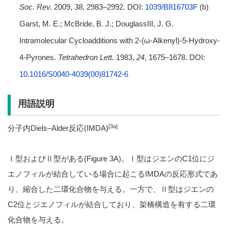
Soc. Rev.
2009,
38
, 2983–2992. DOI:
1039/B816703F
(b)
Garst, M. E.; McBride, B. J.; DouglassIII, J. G.
Intramolecular Cycloadditions with 2-(ω-Alkenyl)-5-Hydroxy-
4-Pyrones.
Tetrahedron Lett.
1983,
24
, 1675–1678. DOI:
10.1016/S0040-4039(00)81742-6
用語説明
[3a]
分子内Diels–Alder反応(IMDA)
Ⅰ型およびⅡ型がある(Figure 3A)。Ⅰ型はジエンのC1位にジ
エノフィルが結合している場合に起こるIMDAの反応形式であ
り、縮合した二環化合物を与える。一方で、Ⅱ型はジエンの
C2位とジエノフィルが結合しており、架橋構造を有する二環
化合物を与える。