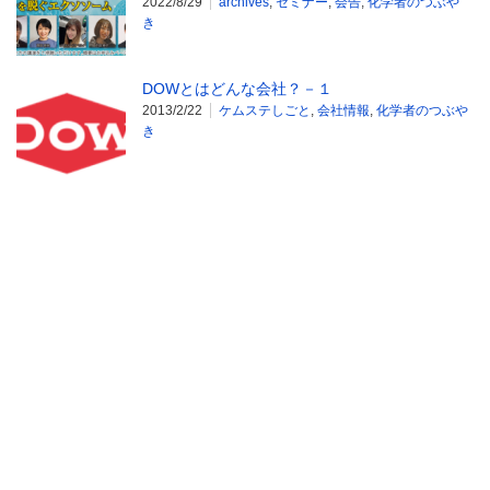
2022/8/29
archives
,
セミナー
,
会告
,
化学者のつぶや
き
DOWとはどんな会社？－１
2013/2/22
ケムステしごと
,
会社情報
,
化学者のつぶや
き