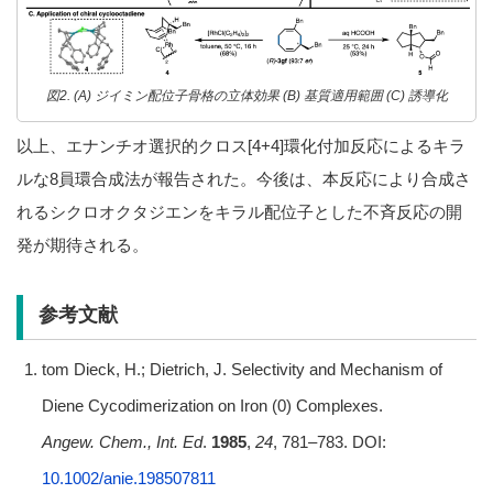
図2. (A) ジイミン配位子骨格の立体効果 (B) 基質適用範囲 (C) 誘導化
以上、エナンチオ選択的クロス[4+4]環化付加反応によるキラ
ルな8員環合成法が報告された。今後は、本反応により合成さ
れるシクロオクタジエンをキラル配位子とした不斉反応の開
発が期待される。
参考文献
tom Dieck, H.; Dietrich, J. Selectivity and Mechanism of
Diene Cycodimerization on Iron (0) Complexes.
Angew.
Chem., Int. Ed
.
1985
,
24
, 781–783. DOI:
10.1002/anie.198507811