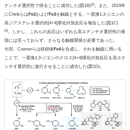
[2]
ナンチオ選択性で得ることに成功した(図1B)
。また、2019年
にChirikらは
Fe2
および
Fe3
を触媒とする、一置換1,3-ジエンの
高ジアステレオ選択的[4+4]環化付加反応を報告した(図1C)
[3]
。しかし、これらの反応はいずれも高エナンチオ選択性の発
現には至っておらず、さらなる触媒開発が必要であった。
今回、Cramerらは鉄錯体
Fe4
を合成し、それを触媒に用いる
ことで、一置換1,3-ジエンのクロス[4+4]環化付加反応を高エナ
ンチオ選択的に進行させることに成功した(図1D)。