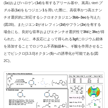
(
1c
)およびハロゲン(
1d
)を有するアリール基や、嵩高い
tert-
ブ
チル
基(
1e
)をもつジエン
1
を用いた際に、高収率かつ高エナン
チオ選択的に対応するシクロオクタジエン
3bb–3ec
を与えた
(図2B)。またジエン
2
がオレフィン(
2d
)やフラン(
2e
)を有する
場合にも、良好な収率およびエナンチオ選択性で
3fd
と
3fe
が得
られた。さらに、本反応によって得られる
3gf
にロジウム錯体
を添加することでロジウム不斉触媒
4
へ、ギ酸を作用させるこ
とでビシクロ[3.3.0]オクタン(
5
)への誘導化が可能である(図
2C)。