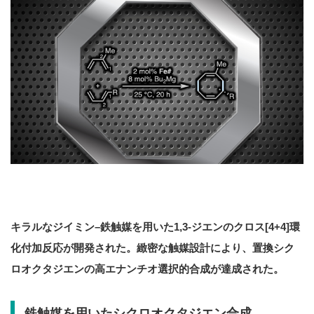
キラルなジイミン
–
鉄触媒を用いた
1,3-
ジエンのクロス
[4+4]
環
化付加反応が開発された。緻密な触媒設計により、置換
シク
ロオクタジエンの高
エナンチオ選択的
合成が達成された。
鉄触媒を用いたシクロオクタジエン合成