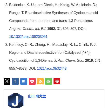
Baldenius, K.-U.; tom Dieck, H.; Konig, W. A.; Icheln, D.;
Runge, T. Enantioselective Syntheses of Cyclopentanoid
Compounds from Isoprene and trans-1,3-Pentadiene.
Angew.
Chem., Int. Ed
.
1992
,
31
, 305–307. DOI:
10.1002/anie.199203051
Kennedy, C. R.; Zhong, H.; Macaulay, R. L.; Chirik, P. J.
Regio- and Diastereoselective Iron-Catalyzed [4+4]-
Cycloaddition of 1,3-Dienes
. J. Am. Chem. Soc
.
2019
,
141
,
8557–8573. DOI:
1021/jacs.9b02443
山口 研究室