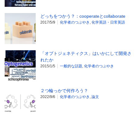
どっちをつかう？：cooperateとcollaborate
2017/5/9
化学者のつぶやき
,
化学英語・日常英語
「オプトジェネティクス」はいかにして開発さ
れたか
2015/1/5
一般的な話題
,
化学者のつぶやき
２つ輪っかで何作ろう？
2022/9/6
化学者のつぶやき
,
論文