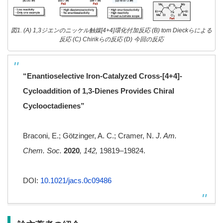
図1. (A) 1,3ジエンのニッケル触媒[4+4]環化付加反応 (B) tom Dieckらによる
反応 (C) Chirikらの反応 (D) 今回の反応
“
Enantioselective Iron-Catalyzed Cross-[4+4]-
Cycloaddition of 1,3-Dienes Provides Chiral
Cyclooctadienes
”
Braconi, E.; Götzinger, A. C.; Cramer, N.
J. Am.
Chem. Soc.
2020
, 142,
19819–19824.
DOI:
10.1021/jacs.0c09486