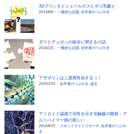
3Dプリンタとシェールガスとポリ乳酸と
2013/8/9
一般的な話題
,
化学者のつぶやき
ダウとデュポンの統合に関する小話
2016/1/5
一般的な話題
,
化学者のつぶやき
アザボリンはニ度異性化するっ！
2025/1/25
化学者のつぶやき
,
論文
アミロイド認識で活性を示す光触媒の開発：ア
ルツハイマー病の新しい…
2016/8/15
スポットライトリサーチ
,
化学者のつぶや
き