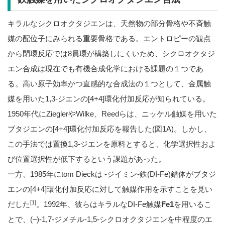
キラルなシクロオクタジエンは、天然物の部分骨格や不斉触
媒の配位子にみられる重要骨格である。エントロピーの観点
から閉環反応では8員環が構築しにくいため、シクロオクタジ
エン合成は現在でも有機合成化学における課題の１つであ
る。高い原子効率かつ直感的な合成法の１つとして、金属触
媒を用いた1,3-ジエンの[4+4]環化付加反応が知られている。
1950年代にZieglerやWilke、Reedらは、ニッケル触媒を用いた
ブタジエンの[4+4]環化付加反応を報告した(図1A)。しかし、
この手法では置換1,3-ジエンを原料とすると、化学選択性およ
び位置選択性が低下するという課題があった。
一方、1985年にtom Dieckは -ジイミン-鉄(DI-Fe)錯体がブタジ
エンの[4+4]環化付加反応に対して触媒作用を示すことを見い
[1]
だした
。1992年、彼らはキラルなDI-Fe触媒
Fe1
を用いるこ
とで、(–)-1,7-ジメチル-1,5-シクロオクタジエンを中程度のエ