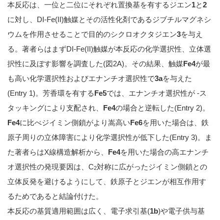
本反応は、一位と二位にそれぞれ置換基を有するジエン
1
と
2
に対し、DI-Fe(II)触媒とその活性化剤であるジブチルマグネシ
ウムを作用させることで目的のシクロオクタジエン
3
を与え
る。著者らはまずDI-Fe(II)触媒が本反応の化学選択性、立体選
択性に及ぼす影響を調査した(図2A)。その結果、触媒
Fe4
が最
も高い化学選択性およびエナンチオ選択性で
3a
を与えた
(Entry 1)。芳香環を有する
Fe5
では、エナンチオ選択性が -ス
タッキングにより支配され、
Fe4
の場合と逆転した(Entry 2)。
Fe4
に比べジイミン側鎖がより嵩高い
Fe6
を用いた場合は、鉄
原子周りの立体障害により化学選択性が低下した(Entry 3)。ま
た著者らはX線構造解析から、
Fe4
を用いた場合の高エナンチ
オ選択性の発現要因は、C
対称に広がったジイミン側鎖との
2
立体反発を避けるようにして、鉄原子とジエンが相互作用す
るためであると結論付けた。
本反応の基質適用範囲は広く、電子求引基(
1b
)や電子供与基