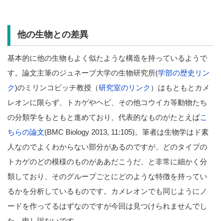
他の生物との差異
基本的に他の生物もよく似たような構造を持っているようで
す。論文主筆のジュネーブ大学の生物研究所(
学部の歴史リン
ク
)のミリンコビッチ教授（
研究室のリンク
）はもともとカメ
レオンに限らず、トカゲやヘビ、その他コウイカ等動物たち
の分類学をもともと進めており、代表的なものがたとえば
こ
ちらの論文
(BMC Biology 2013, 11:105)。筆者は生物学はド素
人なのでよくわからない部分があるのですが、どのタイプの
トカゲのどの模様のものがああだこうだ、と非常に細かく分
類しており、そのグループごとにどのような特徴を持ってい
るかを分析しているものです。カメレオンでも同じようにノ
ードを作ってるはずなのですが今回は見つけられませんでし
た、申し訳ないです。