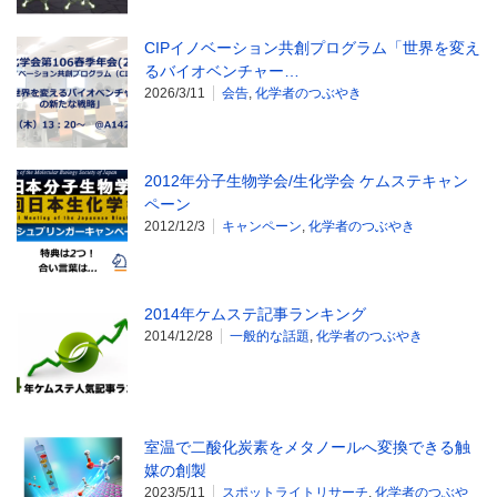
CIPイノベーション共創プログラム「世界を変え
るバイオベンチャー…
2026/3/11
会告
,
化学者のつぶやき
2012年分子生物学会/生化学会 ケムステキャン
ペーン
2012/12/3
キャンペーン
,
化学者のつぶやき
2014年ケムステ記事ランキング
2014/12/28
一般的な話題
,
化学者のつぶやき
室温で二酸化炭素をメタノールへ変換できる触
媒の創製
2023/5/11
スポットライトリサーチ
,
化学者のつぶや