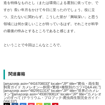
造を特殊なものとし（または環境による選別に依ってか、で
すが）長い年月をかけて今日に至ったのでしょう。役に立
つ、立たないに関わらず、こうした皆が「興味深い」と思う
領域には何か楽しいことが待っているはず。それこそが科学
の最後の恃みとするところであると感じます。
ということで今回はこんなところで。
関連書籍
[amazonjs asin=”4416708033″ locale=”JP” title=”爬虫・両生類
飼育ガイド カメレオン―飼育+繁殖+種類別のコツ+Q&A etc.”]
[amazonjs asin=”482991131X” locale=”JP” title=”世界のカメレ
オン”][amazonjs asin=”493878081X” locale=”JP” title=”カメレオ
ンのすべて (テラリウム・プロブック-爬虫両生類完全ガイド-
(Vol.1))”]