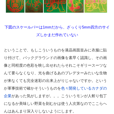
下図のスケールバーは1mmだから、ざっくり5mm四方の
サイ
ズしかまだ作れていない
ということで、もしこういうものを液晶画面並みに衣服に貼
り付けて、バックグラウンドの画像を素早く認識し、その画
像と同程度の色彩を映し出せれたらそれこそギリースーツな
んて要らなくなり、光を曲げるあのプレデターみたいな生物
が来なくても完全迷彩の出来上がりじゃないですか。という
か軍事技術で確かそういうものを
色々開発しているカナダの
企業
があった気がしますが。。。こういうモンが人斬り包丁
になるか美味しい野菜を刻むかは使う人次第なのでここらへ
んはあんまり深入りしないようにします。