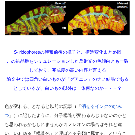
S-iridophoresの興奮前後の様子と、構造変化まとめ図
この結晶胞をシミュレーションした反射光の色傾向とも一致
しており、完成度の高い内容と言える
論文中では四角い白いものが「グアニン」のナノ結晶である
としているが、白いもの以外は一体何なのか・・・？
色が変わる、となると以前の記事（「
消せるインクのひみ
つ
」）に記したように、分子構造が変わるんじゃないのかと
も思われるかもしれませんがカメレオンの場合はそれと違
い、いわゆる「構造色」と呼ばれる分類に属する、というこ