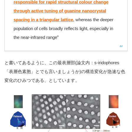
responsible for rapid structural colour change
through active tuning of guanine nanocrystal
spacing in a triangular lattice
, whereas the deeper
population of cells broadly reflects light, especially in
the near-infrared range”
と書いてあるように、この最表層部(論文内：s-iridophores
「表層色素胞」とでも言いましょうか)の構造変化が急速な色
変化のひみつである、としています。