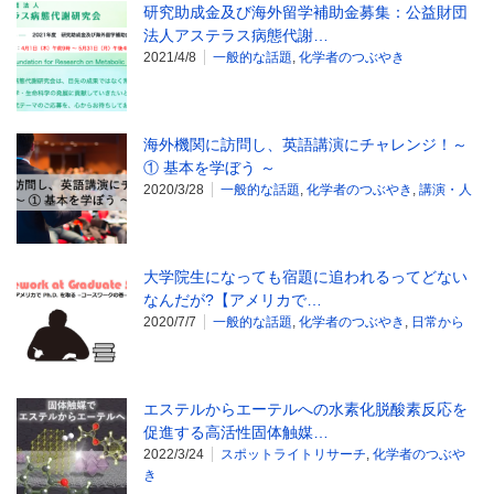
研究助成金及び海外留学補助金募集：公益財団
法人アステラス病態代謝…
2021/4/8
一般的な話題
,
化学者のつぶやき
海外機関に訪問し、英語講演にチャレンジ！～
① 基本を学ぼう ～
2020/3/28
一般的な話題
,
化学者のつぶやき
,
講演・人
大学院生になっても宿題に追われるってどない
なんだが?【アメリカで…
2020/7/7
一般的な話題
,
化学者のつぶやき
,
日常から
エステルからエーテルへの水素化脱酸素反応を
促進する高活性固体触媒…
2022/3/24
スポットライトリサーチ
,
化学者のつぶや
き