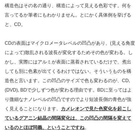
構造色はその名の通り、構造によって見える色彩です。何を
言ってるか筆者にもわかりません。とにかく具体例を挙げる
と、CD。
CDの表面はマイクロメータレベルの凹凸があり、(見える角度
によって)散乱される波長が変化するためその色が変わる。し
かし、実際にはアルミが表面に蒸着されているだけで、煮出
しても別に色素が出てくるわけではない。そういうものを構
造色と言います。この凹凸のサイズで色も変わるのが、CD,
(DVD), BDで少しずつ色が変わる理由です。BDに至ってはよ
り微細なナノレベルの凹凸ですのでより短波長側の青色が強
く見えることになります。
カメレオンで見た色変化を起こし
ているグアニン結晶の間隔変化は、この凹凸の間隔を変えて
いるのとほぼ同義、ということですね
。