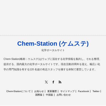
Chem-Station (ケムステ)
化学ポータルサイト
Chem-Station(略称：ケムステ)はウェブに混在する化学情報を集約し、それを整理、
提供する、国内最大の化学ポータルサイトです。現在活動20周年を迎え、幅広い化
学の専門知識を有する120 名超の有志スタッフを擁する体制で運営しています。
RSS
X
Facebook
Chem-Stationについて
お知らせ
更新履歴
サイトマップ
Facebook
Twitter
国際版
中国版
お問い合わせ