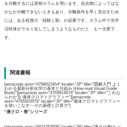
を分離するには逆相カラムを用います。化合物によってはな
かなか分離できないときもあり、分離条件を早く見出すため
には、ある程度の「経験と勘」が必要です。カラム中で光学
活性体がラセミ化してしまうようなものだと、もー大変で
す。
関連書籍
[amazonjs asin=”4798022454″ locale=”JP” title=”図解入門 よく
わかる最新分析化学の基本と仕組み (How‐nual Visual Guide
Book)”][amazonjs asin=”4759814574″ locale=”JP” title=”これな
らわかる 液体クロマトグラフィー”][amazonjs
asin=”4765503976″ locale=”JP” title=”液体クロマトグラフィー
を使いこなす―その基礎と計算力”]
“液クロ・巻”シリーズ
[amazonjs asin=”4924753505″ locale=”JP” title=”液クロ彪(ヒョ