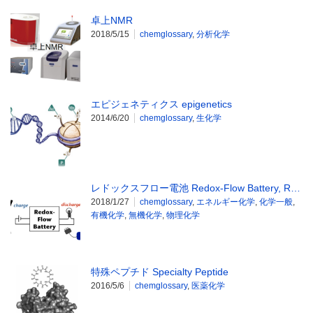
卓上NMR
2018/5/15
chemglossary
,
分析化学
エピジェネティクス epigenetics
2014/6/20
chemglossary
,
生化学
レドックスフロー電池 Redox-Flow Battery, R…
2018/1/27
chemglossary
,
エネルギー化学
,
化学一般
,
有機化学
,
無機化学
,
物理化学
特殊ペプチド Specialty Peptide
2016/5/6
chemglossary
,
医薬化学