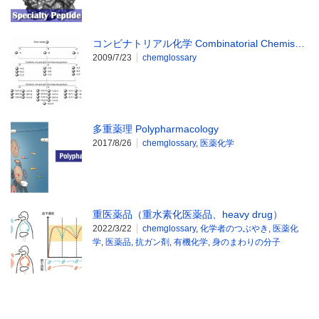
コンビナトリアル化学 Combinatorial Chemis…
2009/7/23
chemglossary
多重薬理 Polypharmacology
2017/8/26
chemglossary
,
医薬化学
重医薬品（重水素化医薬品、heavy drug）
2022/3/22
chemglossary
,
化学者のつぶやき
,
医薬化
学
,
医薬品
,
抗ガン剤
,
有機化学
,
身のまわりの分子