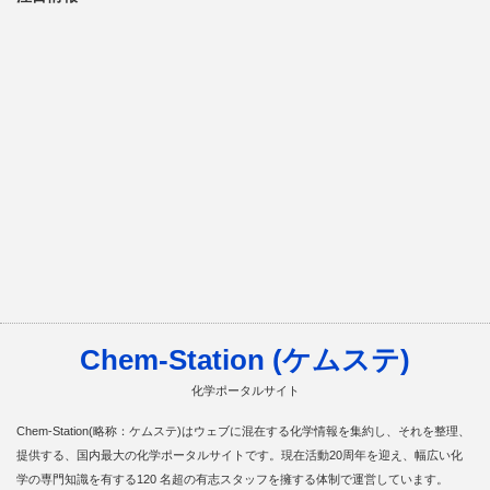
Chem-Station (ケムステ)
化学ポータルサイト
Chem-Station(略称：ケムステ)はウェブに混在する化学情報を集約し、それを整理、
提供する、国内最大の化学ポータルサイトです。現在活動20周年を迎え、幅広い化
学の専門知識を有する120 名超の有志スタッフを擁する体制で運営しています。