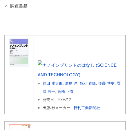
関連書籍
ナノインプリントのはなし (SCIENCE
AND TECHNOLOGY)
前田 龍太郎
,
廣島 洋
,
銘刈 春隆
,
後藤 博史
,
粟
津 浩一
,
高橋 正春
発売日 :
2005/12
出版社/メーカー :
日刊工業新聞社