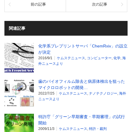
前の記事
次の記事
関連記事
化学系プレプリントサーバ「ChemRxiv」の設立
が決定
2016/9/1
ケムステニュース
,
コンピューター
,
化学
,
海
外ニュースより
歯のバイオフィルム除去と病原体検出を狙った
マイクロロボットの開発…
2022/7/25
ケムステニュース
,
ナノテクノロジー
,
海外
ニュースより
特許庁「グリーン早期審査・早期審理」の試行
開始
2009/11/3
ケムステニュース
,
特許・裁判