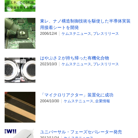
東レ、ナノ構造制御技術を駆使した半導体実装
用接着シートを開発
2006/12/4
ケムステニュース
,
プレスリリース
はやぶさ２が持ち帰った有機化合物
2023/10/3
ケムステニュース
,
プレスリリース
「マイクロリアクター」装置化に成功
2004/10/30
ケムステニュース
,
企業情報
ユニバーサル・フェーズセパレーター発売
2012/11/24
ケムステニュース