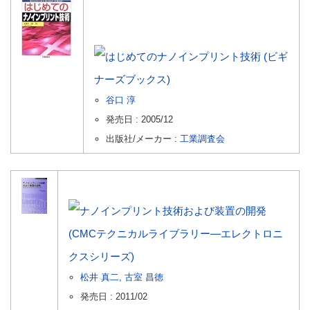
はじめてのナノインプリント技術 (ビギ
ナーズブックス)
谷口 淳
発売日 :
2005/12
出版社/メーカー :
工業調査会
ナノインプリント技術および装置の開発
(CMCテクニカルライブラリー―エレクトロニ
クスシリーズ)
松井 真二
,
古室 昌徳
発売日 :
2011/02