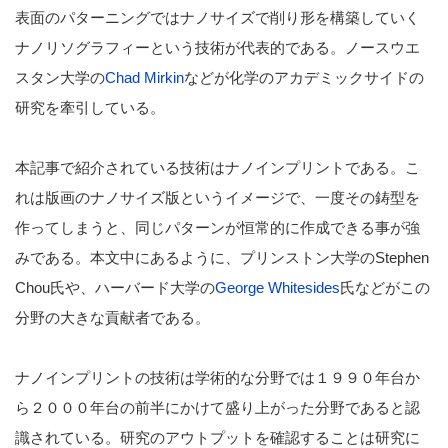
表面のパターニングではナノサイズで削り形を構築していく
ナノリソグラフィーという技術が代表的である。ノースウエ
スタン大学の
Chad Mirkin
などが化学のアカデミックサイドの
研究を牽引している。
本記事で紹介されている技術はナノインプリントである。こ
れは版画のナノサイズ版というイメージで、一度その鋳型を
作ってしまうと、同じパターンが恒常的に作成できる事が強
みである。本文中にあるように、プリンストン大学のStephen
Chou氏や、ハーバード大学の
George Whitesides
氏などがこの
分野の大きな貢献者である。
ナノインプリントの技術は学術的な分野では１９９０年台か
ら２０００年台の前半にかけて盛り上がった分野であると認
識されている。研究のアウトプットを確認することは研究に