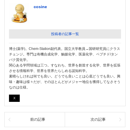
cosine
投稿者の記事一覧
博士(薬学)。Chem-Station副代表。国立大学教員→国研研究員にクラス
チェンジ。専門は有機合成化学、触媒化学、医薬化学、ペプチド/タン
パク質化学。
関心ある学問領域は三つ。すなわち、世界を創造する化学、世界を拡張
させる情報科学、世界を世界たらしめる認知科学。
素晴らしければ何でも良い。どうでも良いことは心底どうでも良い。興
味・趣味は様々だが、そのほとんどがメジャー地位を獲得してなさそう
なのは仕様。
X
前の記事
次の記事