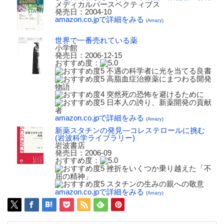
メディカルパースペクティブス
発売日：2004-10
amazon.co.jpで詳細をみる
(
Amazy
)
世界で一番売れている薬
小学館
発売日：2006-12-15
おすすめ度：
不遇の科学者に光を当てる良書
高脂血症治療薬にまつわる開発
物語
突然死の恐怖を避けるために
日本人の誇り、新薬開発の貢献
者
amazon.co.jpで詳細をみる
(
Amazy
)
新薬スタチンの発見―コレステロールに挑む
(岩波科学ライブラリー)
岩波書店
発売日：2006-09
おすすめ度：
挫折をいくつか乗り越えた「不
屈の精神」
スタチンの生みの親への敬意
amazon.co.jpで詳細をみる
(
Amazy
)