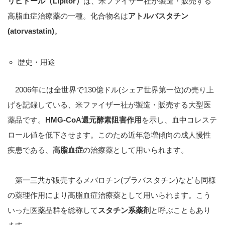
リピトール（Lipitor）
は、米ファイザー社が製造・販売する
高脂血症治療薬の一種。化合物名は
アトルバスタチン
(atorvastatin)
。
歴史・用途
2006年には全世界で130億ドル(シェア世界第一位)の売り上
げを記録している、米ファイザー社が製造・販売する大型医
薬品です。
HMG-CoA還元酵素阻害作用
を示し、血中コレステ
ロール値を低下させます。このため近年急増傾向の成人慢性
疾患である、
高脂血症
の治療薬として用いられます。
第一三共が販売するメバロチン(プラバスタチン)なども同様
の薬理作用により高脂血症治療薬として用いられます。こう
いった医薬品群を総称して
スタチン系薬剤
と呼ぶこともあり