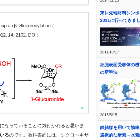
2024/11/13
東レ先端材料シンポ
2011に行ってきま
Group on β-Glucuronylations”
012
,
14
, 2102. DOI:
2011/10/17
細胞表面受容体の機
の新手法
2015/5/15
になっていることに気付かれると思いま
鉄触媒を用いて効率
いる
のです。教科書的には、シクロヘキサ
選択的な炭素－水素