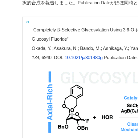
択的合成を報告しました。Publication Dateがほぼ
“Completely β-Selective Glycosylation Using 3,6-O-(
Glucosyl Fluoride”
Okada, Y.; Asakura, N.; Bando, M.; Ashikaga, Y.; Y
134
, 6940. DOI:
10.1021/ja301480g
Publication Date