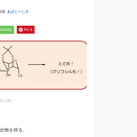
稿者:
あぽとーしす
feedly
Pin it
リンク]
合物を得る。