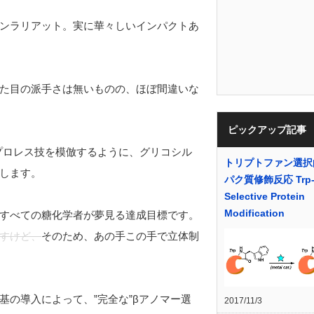
ンラリアット。実に華々しいインパクトあ
た目の派手さは無いものの、ほぼ間違いな
ピックアップ記事
のプロレス技を模倣するように、グリコシル
トリプトファン選択
します。
パク質修飾反応 Trp
Selective Protein
Modification
すべての糖化学者が夢見る達成目標です。
すけど、
そのため、あの手この手で立体制
の導入によって、”完全な”βアノマー選
2017/11/3