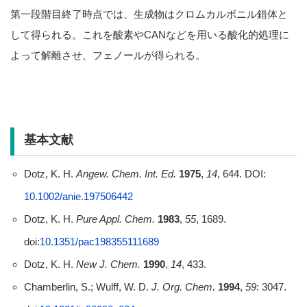
第一段階目終了時点では、生成物はクロムカルボニル錯体と
して得られる。これを酸素やCANなどを用いる酸化的処理に
よって解離させ、フェノールが得られる。
基本文献
Dotz, K. H.
Angew. Chem. Int. Ed.
1975
,
14
, 644. DOI:
10.1002/anie.197506442
Dotz, K. H.
Pure Appl. Chem.
1983
,
55
, 1689.
doi:
10.1351/pac198355111689
Dotz, K. H.
New J. Chem.
1990
,
14
, 433.
Chamberlin, S.; Wulff, W. D.
J. Org. Chem.
1994
,
59
: 3047.