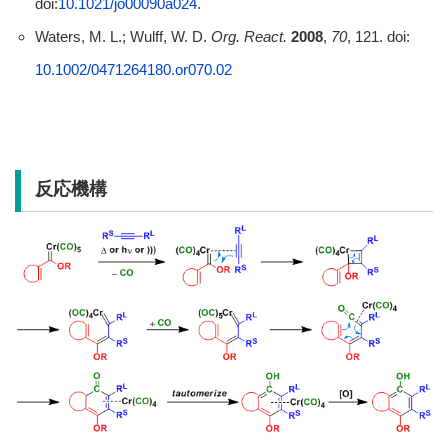
doi:
10.1021/jo00090a024
.
Waters, M. L.; Wulff, W. D.
Org. React.
2008
,
70
, 121. doi:
10.1002/0471264180.or070.02
反応機構