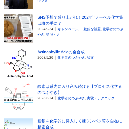
SNS予想で盛り上がれ！2024年ノーベル化学賞
は誰の手に？
2024/9/24
キャンペーン
,
一般的な話題
,
化学者のつぶ
やき
,
講演・人
Actinophyllic Acidの全合成
2008/5/26
化学者のつぶやき
,
論文
酸素は系内に入り込み続ける【プロセス化学者
のつぶやき】
2026/6/14
化学者のつぶやき
,
実験・テクニック
糖鎖を化学的に挿入して糖タンパク質を自在に
精密合成