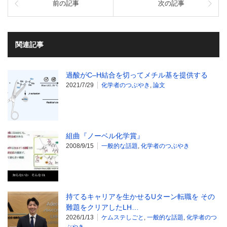
前の記事
次の記事
関連記事
過酸がC–H結合を切ってメチル基を提供する
2021/7/29
化学者のつぶやき
,
論文
組曲『ノーベル化学賞』
2008/9/15
一般的な話題
,
化学者のつぶやき
持てるキャリアを生かせるUターン転職を その
難題をクリアしたLH…
2026/1/13
ケムステしごと
,
一般的な話題
,
化学者のつ
ぶやき