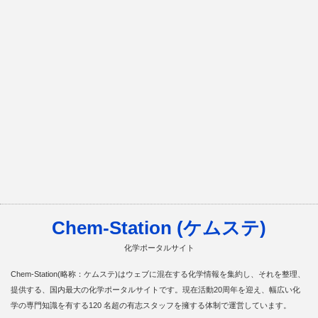
Chem-Station (ケムステ)
化学ポータルサイト
Chem-Station(略称：ケムステ)はウェブに混在する化学情報を集約し、それを整理、
提供する、国内最大の化学ポータルサイトです。現在活動20周年を迎え、幅広い化
学の専門知識を有する120 名超の有志スタッフを擁する体制で運営しています。