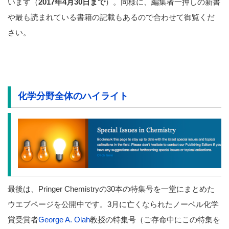
います（
2017年4月30日まで
）。同様に、編集者一押しの新書
や最も読まれている書籍の記載もあるので合わせて御覧くだ
さい。
化学分野全体のハイライト
最後は、Pringer Chemistry
の
30
本の特集号を一堂にまとめた
ウエブページを公開中です。
3
月に亡くなられたノーベル化学
賞受賞者
George A. Olah
教授
の特集号（ご存命中にこの特集を