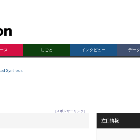
ース
しごと
インタビュー
デー
d Synthesis
[スポンサーリンク]
注目情報