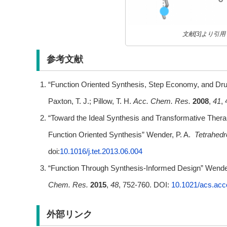
文献[3]より引用
参考文献
“Function Oriented Synthesis, Step Economy, and Drug
Paxton, T. J.; Pillow, T. H.
Acc. Chem. Res.
2008
,
41
,
“Toward the Ideal Synthesis and Transformative Ther
Function Oriented Synthesis” Wender, P. A.
Tetrahedr
doi:
10.1016/j.tet.2013.06.004
“Function Through Synthesis-Informed Design” Wender,
Chem. Res.
2015
,
48
, 752-760. DOI:
10.1021/acs.acc
外部リンク