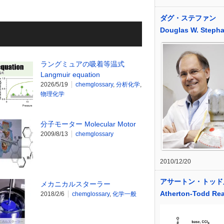
ダグ・ステファン
Douglas W. Steph
ラングミュアの吸着等温式
Langmuir equation
2026/5/19
chemglossary
,
分析化学
,
物理化学
分子モーター Molecular Motor
2009/8/13
chemglossary
2010/12/20
アサートン・トッド
メカニカルスターラー
Atherton-Todd Rea
2018/2/6
chemglossary
,
化学一般