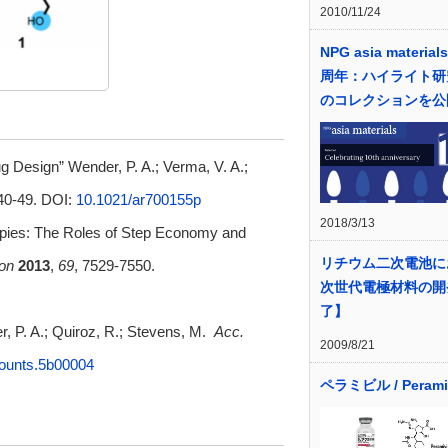
2010/11/24
NPG asia material
周年：ハイライト研
のコレクションを公
 Design” Wender, P. A.; Verma, V. A.;
 40-49. DOI:
10.1021/ar700155p
2018/3/13
apies: The Roles of Step Economy and
リチウム二次電池に
on
2013
,
69
, 7529-7550.
次世代電極材料の開
了】
 P. A.; Quiroz, R.; Stevens, M.
Acc.
2009/8/21
ounts.5b00004
ペラミビル / Peramiv