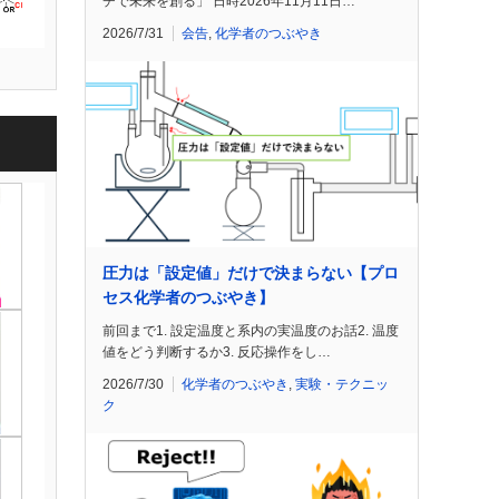
チで未来を創る」 日時2026年11月11日…
2026/7/31
会告
,
化学者のつぶやき
圧力は「設定値」だけで決まらない【プロ
セス化学者のつぶやき】
前回まで1. 設定温度と系内の実温度のお話2. 温度
値をどう判断するか3. 反応操作をし…
2026/7/30
化学者のつぶやき
,
実験・テクニッ
ク