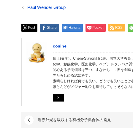
Paul Wender Group
Post
Share
Hatena
Pocket
RSS
cosine
博士(薬学)。Chem-Station副代表。国立大
化学、触媒化学、医薬化学、ペプチド/タンパク質
関心ある学問領域は三つ。すなわち、世界を創造
界たらしめる認知科学。
素晴らしければ何でも良い。どうでも良いことは
ほとんどがメジャー地位を獲得してなさそうなの
X
近赤外光を吸収する有機分子集合体の発見