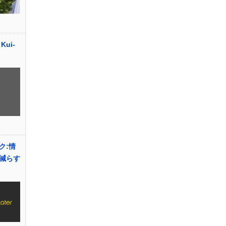
ui-
ク:情
減らす