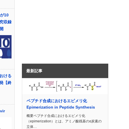
sが10
究収録
開
最新記事
おける
発【終
ペプチド合成におけるエピメリ化
Epimerization in Peptide Synthesis
ir
概要ペプチド合成におけるエピメリ化
（epimerization）とは、アミノ酸残基のα炭素の
立体…