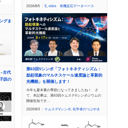
2026/8/5
E
,
odos 有機反応データベース
ングま
第63回Vシンポ「フォトキネティシズム：
–古代
励起現象のマルチスケール速度論と革新的
子説の
光機能」を開催します！
今年も夏本番の季節になってきましたね！ さ
て、本記事は、第63回ケムステVシンポジウムの
開催告知です…
2026/8/3
ケムステVシンポ
,
化学者のつぶやき