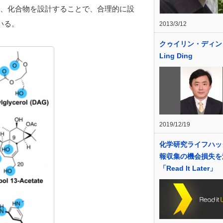
て、化合物を設計することで、合理的に設
いる。
2013/3/12
クゥイリン・ディン K
Ling Ding
2019/12/19
化学研究ライフハッ
報収集の機会損失を
「Read It Later」