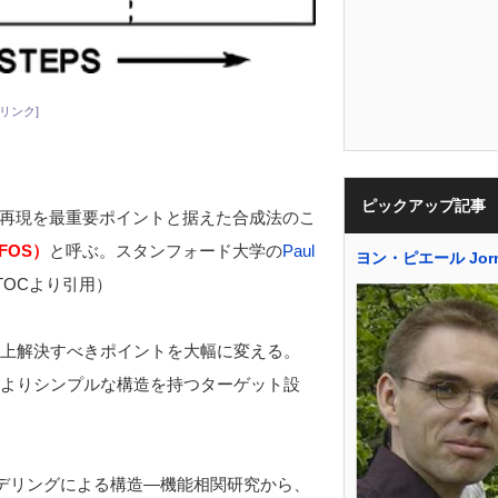
リンク]
ピックアップ記事
再現を最重要ポイントと据えた合成法のこ
 FOS）
と呼ぶ。スタンフォード大学の
Paul
ヨン・ピエール Jorn 
TOCより引用）
上解決すべきポイントを大幅に変える。
、よりシンプルな構造を持つターゲット設
ータモデリングによる構造―機能相関研究から、