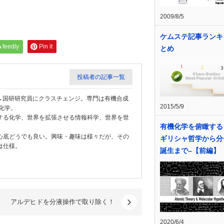
2009/8/5
ケムステ記事ランキ
feedly
Pin it
とめ
投稿者の記事一覧
学教員→国研研究員にクラスチェンジ。専門は有機合成
2015/5/9
化学。
する化学、世界を拡張させる情報科学、世界を世
有機化学を俯瞰する 
心底どうでも良い。興味・趣味は様々だが、その
ギリシャ哲学から分
は仕様。
誕生まで–【前編】
アルデヒドを分液操作で取り除く！
2020/6/4