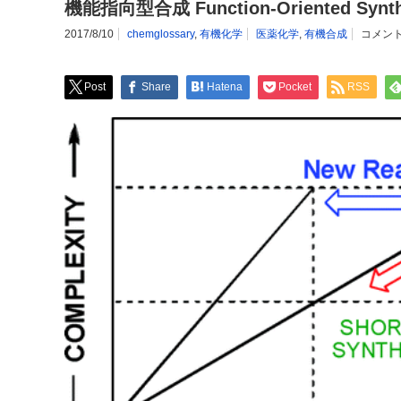
機能指向型合成 Function-Oriented Synth
2017/8/10
chemglossary
,
有機化学
医薬化学
,
有機合成
コメント
Post
Share
Hatena
Pocket
RSS