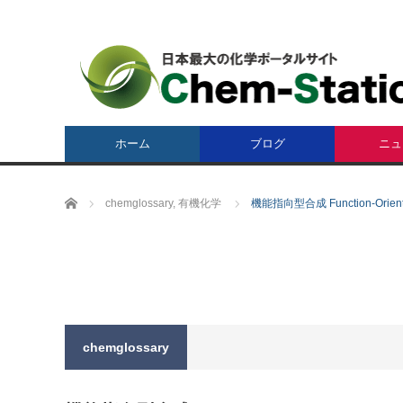
ホーム
ブログ
ニュ
ホーム
chemglossary
,
有機化学
機能指向型合成 Function-Oriente
chemglossary