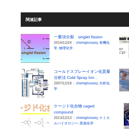
関連記事
一重項分裂 singlet fission
2014/12/24
chemglossary
,
有機化
学
,
物理化学
コールドスプレーイオン化質量
分析法 Cold Spray Ion…
2007/12/18
chemglossary
,
分析化
学
ケージド化合物 caged
compound
2013/12/13
chemglossary
,
ケミカ
ルバイオロジー
,
医薬化学