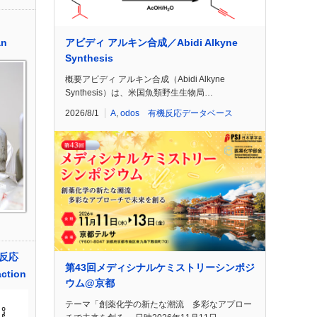
アビディ アルキン合成／Abidi Alkyne
an
Synthesis
概要アビディ アルキン合成（Abidi Alkyne
Synthesis）は、米国魚類野生生物局…
2026/8/1
A
,
odos 有機反応データベース
反応
第43回メディシナルケミストリーシンポジ
ction
ウム@京都
テーマ「創薬化学の新たな潮流 多彩なアプロー