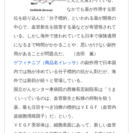
どんどん変わっている。
なかでも薬が作用する部
位を絞り込んだ「分子標的」といわれる薬が開発の
中心で、血管新生を阻害する薬などが有望視されて
いる。しかし海外で使われていても日本で保険適用
になるまで時間がかかることや、思いがけない副作
用があることが問題点だ。 （吉田 薫）
ゲフィチニブ（商品名イレッサ）
の副作用で日本国
内では熱が冷めている分子標的の抗がん剤だが、海
外では新顔が続々と登場している。
国立がんセンター東病院の西條長宏副院長は「うま
くいっているのは、血管新生と転移の抑制を狙う
薬。最も注目すべき治療の標的はＶＥＧＦ（血管内
皮細胞増殖因子）だ」という。
ＶＥＧＦ受容体は、細胞表面にあって、新しい血管