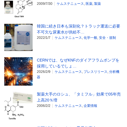
2009/7/30
ケムステニュース
,
医薬
,
製薬
韓国に続き日本も深刻化？トラック運送に必要
不可欠な尿素水が供給不…
2022/1/7
ケムステニュース
,
化学一般
,
安全・規制
CERNでは、なぜKNFのダイアフラムポンプを
採用しているでしょ…
2026/2/9
ケムステニュース
,
プレスリリース
,
分析機
器
製薬大手のロシュ、「タミフル」効果で05年売
上高20％増
2006/2/2
ケムステニュース
,
企業情報