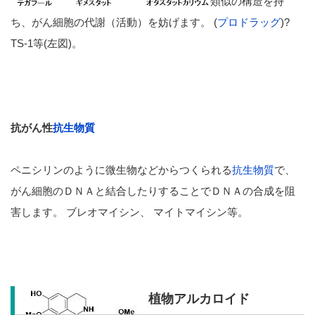
類似の構造を持
ち、がん細胞の代謝（活動）を妨げます。
(
プロドラッグ
)?
TS-1等(左図)。
抗がん性
抗生物質
ペニシリンのように微生物などからつくられる
抗生物質
で、
がん細胞のＤＮＡと結合したりすることでＤＮＡの合成を阻
害します。 ブレオマイシン、
マイトマイシン等。
植物アルカロイド