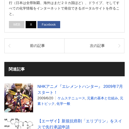
行（日本は全県制覇、海外はまだ２０カ国ほど）、ドライブ、そしてす
べての化学情報をインターネットで発信できるポータルサイトを作るこ
と。
WEB
X
Facebook
前の記事
次の記事
関連記事
NHKアニメ『エレメントハンター』 2009年7月
スタート！
2009/6/20
ケムステニュース
,
元素の基本と仕組み
,
元
素トピック
,
化学一般
【エーザイ】新規抗癌剤「エリブリン」をスイ
スで先行承認申請