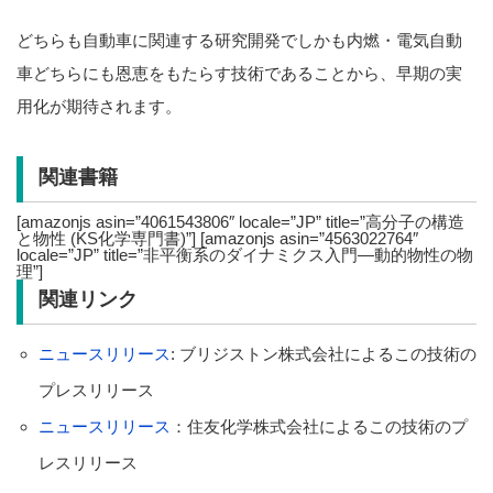
どちらも自動車に関連する研究開発でしかも内燃・電気自動
車どちらにも恩恵をもたらす技術であることから、早期の実
用化が期待されます。
関連書籍
[amazonjs asin=”4061543806″ locale=”JP” title=”高分子の構造
と物性 (KS化学専門書)”] [amazonjs asin=”4563022764″
locale=”JP” title=”非平衡系のダイナミクス入門―動的物性の物
理”]
関連リンク
ニュースリリース
: ブリジストン株式会社によるこの技術の
プレスリリース
ニュースリリース
：住友化学株式会社によるこの技術のプ
レスリリース