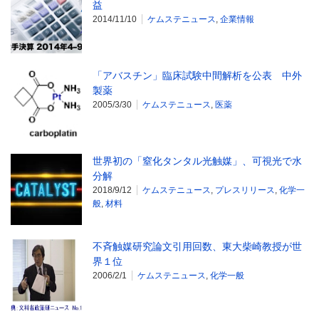
益
2014/11/10
ケムステニュース
,
企業情報
「アバスチン」臨床試験中間解析を公表 中外
製薬
2005/3/30
ケムステニュース
,
医薬
世界初の「窒化タンタル光触媒」、可視光で水
分解
2018/9/12
ケムステニュース
,
プレスリリース
,
化学一
般
,
材料
不斉触媒研究論文引用回数、東大柴崎教授が世
界１位
2006/2/1
ケムステニュース
,
化学一般