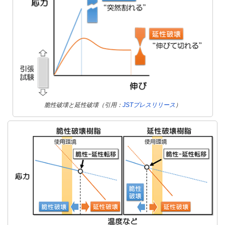
脆性破壊と延性破壊（引用：
JSTプレスリリース
）