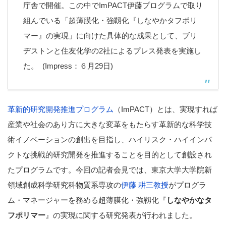
庁舎で開催。この中でImPACT伊藤プログラムで取り
組んでいる「超薄膜化・強靱化『しなやかタフポリ
マー』の実現」に向けた具体的な成果として、ブリ
ヂストンと住友化学の2社によるプレス発表を実施し
た。 (Impress：６月29日)
革新的研究開発推進プログラム
（ImPACT）とは、実現すれば
産業や社会のあり方に大きな変革をもたらす革新的な科学技
術イノベーションの創出を目指し、ハイリスク・ハイインパ
クトな挑戦的研究開発を推進することを目的として創設され
たプログラムです。今回の記者会見では、東京大学大学院新
領域創成科学研究科物質系専攻の
伊藤 耕三教授
がプログラ
ム・マネージャーを務める超薄膜化・強靱化『
しなやかなタ
フポリマー
』の実現に関する研究発表が行われました。