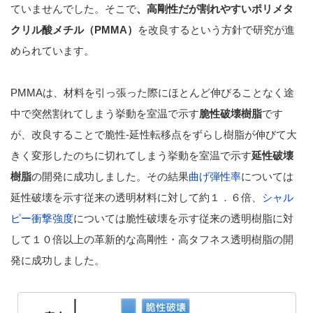
ていませんでした。そこで
、高剛性だが割れやすいポリメタ
クリル酸メチル（PMMA）
を改良するという方針で研究が進
められています。
PMMAは、材料を引っ張った際にほとんど伸びることなく途
中で突然割れてしまう挙動を室温で示す
脆性破壊樹脂
です
が、改良することで脆性-延性転移点をずらし樹脂が伸びて大
きく変形したのちに切れてしまう挙動を室温で示す
延性破壊
樹脂
の開発に成功しました。その結果
曲げ弾性率
については
延性破壊を示す従来の透明材料に対して約１．６倍、
シャル
ピー衝撃強度
については脆性破壊を示す従来の透明樹脂に対
して１０倍以上の革新的な高剛性・高タフネス透明樹脂の開
発に成功しました。