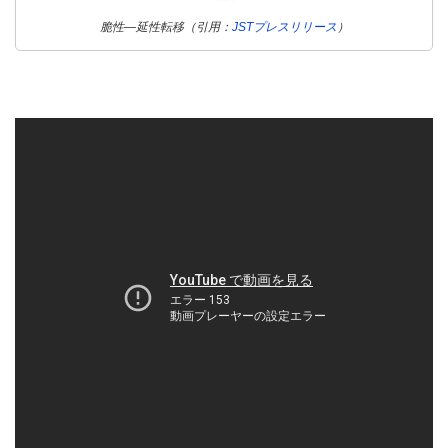
脆性―延性転移（引用：
JSTプレスリリース
）