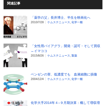
関連記事
「薬学の父」長井博士、半生を映画化へ
2010/7/28
ケムステニュース
,
化学一般
「女性用バイアグラ」開発・認可・そして買収
←イマココ
2015/8/26
ケムステニュース
,
製薬
ベンゼンの害、低濃度でも 血液細胞に損傷
2004/12/4
ケムステニュース
,
化学一般
化学大手2014年４–９月期決算：概して増収増