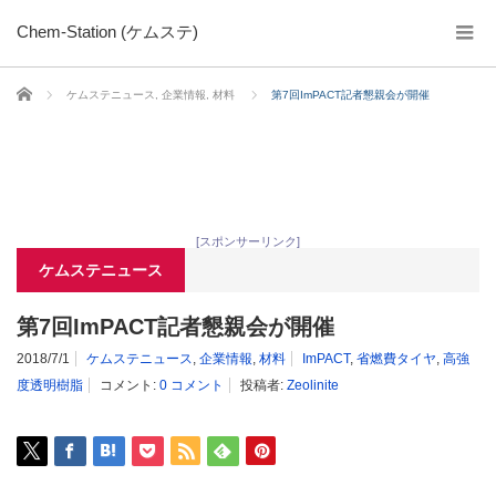
Chem-Station (ケムステ)
ホーム
ケムステニュース
,
企業情報
,
材料
第7回ImPACT記者懇親会が開催
[スポンサーリンク]
ケムステニュース
第7回ImPACT記者懇親会が開催
2018/7/1
ケムステニュース
,
企業情報
,
材料
ImPACT
,
省燃費タイヤ
,
高強
度透明樹脂
コメント:
0 コメント
投稿者:
Zeolinite