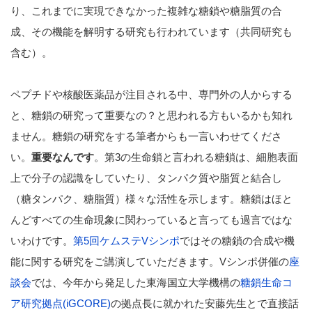
り、これまでに実現できなかった複雑な糖鎖や糖脂質の合
成、その機能を解明する研究も行われています（共同研究も
含む）。
ペプチドや核酸医薬品が注目される中、専門外の人からする
と、糖鎖の研究って重要なの？と思われる方もいるかも知れ
ません。糖鎖の研究をする筆者からも一言いわせてくださ
い。
重要なんです
。第3の生命鎖と言われる糖鎖は、細胞表面
上で分子の認識をしていたり、タンパク質や脂質と結合し
（糖タンパク、糖脂質）様々な活性を示します。糖鎖はほと
んどすべての生命現象に関わっていると言っても過言ではな
いわけです。
第5回ケムステVシンポ
ではその糖鎖の合成や機
能に関する研究をご講演していただきます。Vシンポ併催の
座
談会
では、今年から発足した東海国立大学機構の
糖鎖生命コ
ア研究拠点(iGCORE)
の拠点長に就かれた安藤先生とで直接話