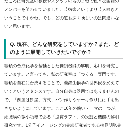
たころは研究室の教授やスタッフのものまねで色々な国籍の
メンバーを笑わせていました。芸術家というより芸人向きと
いうことですかね。でも、どの道も深く険しいのは間違いな
いと思います。
Q. 現在、どんな研究をしていますか？また、ど
のように展開していきたいですか？
糖鎖の合成化学を基軸とした糖鎖機能の解明、応用を研究し
ています。と言っても、私の研究室は「つくる」専門です。
糖鎖を自在に合成することで、糖鎖生物学の世界観を変えて
いくというスタンスです。自分自身は器用ではありませんの
で、「餅屋は餅屋」方式、パン作りやケーキ作りには手を出
さないようにしています。ここ10年の熱いテーマの一つが、
細胞膜の微小領域である「脂質ラフト」の実態と機能の解明
研究です。1分子イメージングの先端研究者である楠見明弘先