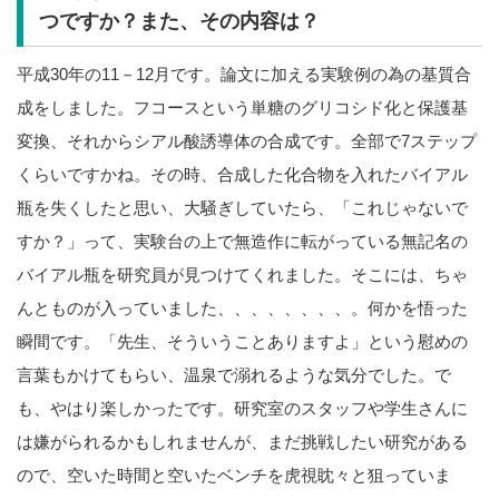
つですか？また、その内容は？
平成30年の11－12月です。論文に加える実験例の為の基質合
成をしました。フコースという単糖のグリコシド化と保護基
変換、それからシアル酸誘導体の合成です。全部で7ステップ
くらいですかね。その時、合成した化合物を入れたバイアル
瓶を失くしたと思い、大騒ぎしていたら、「これじゃないで
すか？」って、実験台の上で無造作に転がっている無記名の
バイアル瓶を研究員が見つけてくれました。そこには、ちゃ
んとものが入っていました、、、、、、、、。何かを悟った
瞬間です。「先生、そういうことありますよ」という慰めの
言葉もかけてもらい、温泉で溺れるような気分でした。で
も、やはり楽しかったです。研究室のスタッフや学生さんに
は嫌がられるかもしれませんが、まだ挑戦したい研究がある
ので、空いた時間と空いたベンチを虎視眈々と狙っていま