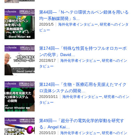
第44回―「N-ヘテロ環状カルベン錯体を用いる
均一系触媒開発」S…
2020/1/5
海外化学者インタビュー
,
研究者へのインタ
ビュー
第174回―「特殊な性質を持つフルオロカーボ
ンの化学」David…
2022/8/17
海外化学者インタビュー
,
研究者へのイン
タビュー
第124回―「生物・医療応用を見据えたマイク
ロ流体システムの開発…
2020/10/11
海外化学者インタビュー
,
研究者へのイン
タビュー
第49回―「超分子の電気化学的挙動を研究す
る」Angel Kai…
2020/1/23
海外化学者インタビュー
,
研究者へのイン