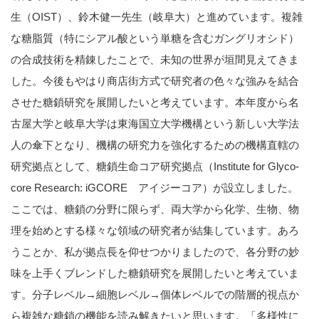
生（OIST）、鈴木健一先生（岐阜大）と進めています。複雑
な糖脂質（特にシアル酸という単糖を含むガングリオシド）
の合成技術を精錬したことで、未知の世界が垣間見えてきま
した。今後もやはり商店街方式で研究者の色々な強みを結合
させた糖鎖研究を展開したいと考えています。本年度から名
古屋大学と岐阜大学は東海国立大学機構という新しい大学法
人の傘下となり、機構の研究力を強化するための機構直轄の
研究拠点として、糖鎖生命コア研究拠点（Institute for Glyco-
core Research: iGCORE アイジーコア）が設立しました。
ここでは、糖鎖の分野に限らず、両大学から化学、生物、物
理を始めとする様々な領域の研究者が結集しています。あろ
うことか、私が拠点長を仰せつかりましたので、各分野の妙
味を上手くブレンドした糖鎖研究を展開したいと考えていま
す。分子レベル→細胞レベル→個体レベルでの階層的視点か
ら複雑な糖鎖の機能を読み解きたいと思います。「多様性に