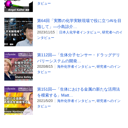
タビュー
第64回「実際の化学実験現場で役に立つAIを目
指して」―小島諒介…
2023/11/15
日本人化学者インタビュー
,
研究者へのイ
ンタビュー
第112回―「生体分子センサー・ドラッグデリ
バリーシステムの開発…
2020/8/15
海外化学者インタビュー
,
研究者へのイン
タビュー
第151回―「生体における金属の新たな活用法
を模索する」Matt…
2021/5/20
海外化学者インタビュー
,
研究者へのイン
タビュー