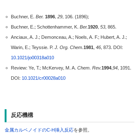
Buchner, E.
Ber.
1896
,
29
, 106. (1896);
Buchner, E.; Schottenhammer, K.
Ber.
1920
,
53
, 865.
Anciaux, A. J.; Demonceau, A.; Noels, A. F.; Hubert, A. J.;
Warin, E.; Teyssie. P.
J. Org. Chem.
1981
,
46
, 873. DOI:
10.1021/jo00318a010
Review: Ye, T.; McKervey, M. A.
Chem. Rev.
1994
,
94
, 1091.
DOI:
10.1021/cr00028a010
反応機構
金属カルベノイドのC-H挿入反応
を参照。