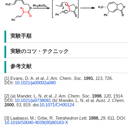
実験手順
実験のコツ・テクニック
参考文献
[1] Evans, D. A. et al.
J. Am. Chem. Soc.
1991
,
113
, 726.
DOI:
10.1021/ja00002a080
[2] (a) Mander, L. N. et al.
J. Am. Chem. Soc.
1998
,
120
, 1914.
DOI:
10.1021/ja9738081
(b) Mander, L. N. et al.
Aust. J. Chem.
2000
,
53
, 819. doi:
10.1071/CH00124
[3] Laabassi, M.; Grbe, R.
Tetrahedron Lett.
1988,
29
, 611. DOI:
10.1016/S0040-4039(00)80163-X