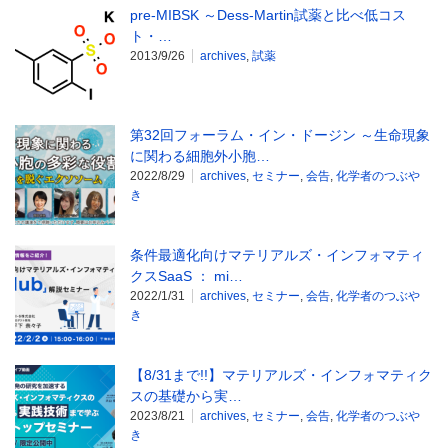
pre-MIBSK ～Dess-Martin試薬と比べ低コス
ト・…
2013/9/26
archives
,
試薬
第32回フォーラム・イン・ドージン ～生命現象
に関わる細胞外小胞…
2022/8/29
archives
,
セミナー
,
会告
,
化学者のつぶや
き
条件最適化向けマテリアルズ・インフォマティ
クスSaaS ： mi…
2022/1/31
archives
,
セミナー
,
会告
,
化学者のつぶや
き
【8/31まで!!】マテリアルズ・インフォマティク
スの基礎から実…
2023/8/21
archives
,
セミナー
,
会告
,
化学者のつぶや
き