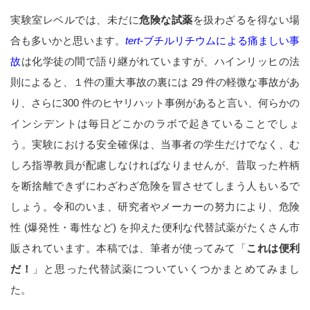
実験室レベルでは、未だに
危険な試薬
を扱わざるを得ない場
合も多いかと思います。
tert
-ブチルリチウム
による痛ましい事
故
は化学徒の間で語り継がれていますが、ハインリッヒの法
則によると、１件の重大事故の裏には 29 件の軽微な事故があ
り、さらに300 件のヒヤリハット事例があると言い、何らかの
インシデントは毎日どこかのラボで起きていることでしょ
う。実験における安全確保は、当事者の学生だけでなく、む
しろ指導教員が配慮しなければなりませんが、昔取った杵柄
を断捨離できずにわざわざ危険を冒させてしまう人もいるで
しょう。令和のいま、研究者やメーカーの努力により、危険
性 (爆発性・毒性など) を抑えた便利な代替試薬がたくさん市
販されています。本稿では、筆者が使ってみて「
これは便利
だ！
」と思った代替試薬についていくつかまとめてみまし
た。