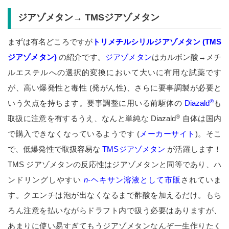
ジアゾメタン→ TMSジアゾメタン
まずは有名どころですが
トリメチルシリルジアゾメタン (TMS
ジアゾメタン)
の紹介です。
ジアゾメタン
はカルボン酸→メチ
ルエステルへの選択的変換において大いに有用な試薬です
が、高い爆発性と毒性 (発がん性)、さらに要事調製が必要と
®
いう欠点を持ちます。要事調整に用いる前駆体の
Diazald
も
®
取扱に注意を有するうえ、なんと単純な Diazald
自体は国内
で購入できなくなっているようです (
メーカーサイト
)。そこ
で、低爆発性で取扱容易な
TMSジアゾメタン
が活躍します！
TMS ジアゾメタンの反応性はジアゾメタンと同等であり、ハ
ンドリングしやすい
n
-ヘキサン溶液として市販
されていま
す。クエンチは泡が出なくなるまで酢酸を加えるだけ。もち
ろん注意を払いながらドラフト内で扱う必要はありますが、
あまりに使い易すぎてもうジアゾメタンなんぞ一生作りたく