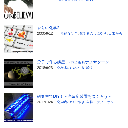
香りの化学2
2000/8/12
一般的な話題
,
化学者のつぶやき
,
日常から
分子で作る惑星、その名もナノサターン！
2018/6/23
化学者のつぶやき
,
論文
研究室でDIY！～光反応装置をつくろう～
2017/7/24
化学者のつぶやき
,
実験・テクニック