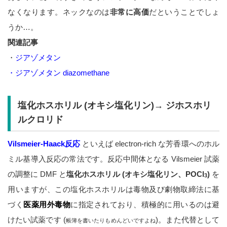
なくなります。ネックなのは
非常に高価
だということでしょ
うか…。
関連記事
・
ジアゾメタン
・
ジアゾメタン diazomethane
塩化ホスホリル (オキシ塩化リン)→ ジホスホリ
ルクロリド
Vilsmeier-Haack反応
といえば electron-rich な芳香環へのホル
ミル基導入反応の常法です。反応中間体となる Vilsmeier 試薬
の調整に DMF と
塩化ホスホリル (オキシ塩化リン、POCl
)
を
3
用いますが、この塩化ホスホリルは毒物及び劇物取締法に基
づく
医薬用外毒物
に指定されており、積極的に用いるのは避
けたい試薬です (
)。また代替として
帳簿を書いたりもめんどいですよね