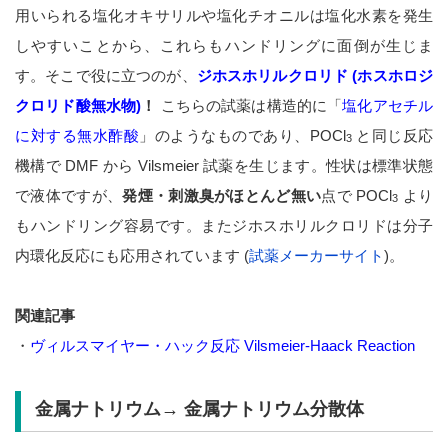
用いられる塩化オキサリルや塩化チオニルは塩化水素を発生
しやすいことから、これらもハンドリングに面倒が生じま
す。そこで役に立つのが、
ジホスホリルクロリド (ホスホロジ
クロリド酸無水物)
！
こちらの試薬は構造的に「
塩化アセチル
に対する無水酢酸
」のようなものであり、POCl
と同じ反応
3
機構で DMF から Vilsmeier 試薬を生じます。性状は標準状態
で液体ですが、
発煙・刺激臭がほとんど無い
点で POCl
より
3
もハンドリング容易です。またジホスホリルクロリドは分子
内環化反応にも応用されています (
試薬メーカーサイト
)。
関連記事
・
ヴィルスマイヤー・ハック反応 Vilsmeier-Haack Reaction
金属ナトリウム→ 金属ナトリウム分散体