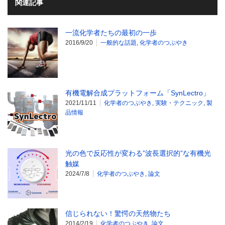
関連記事
一流化学者たちの最初の一歩
2016/9/20
一般的な話題
,
化学者のつぶやき
有機電解合成プラットフォーム「SynLectro」
2021/11/11
化学者のつぶやき
,
実験・テクニック
,
製
品情報
光の色で反応性が変わる”波長選択的”な有機光
触媒
2024/7/8
化学者のつぶやき
,
論文
信じられない！驚愕の天然物たち
2014/2/19
化学者のつぶやき
,
論文