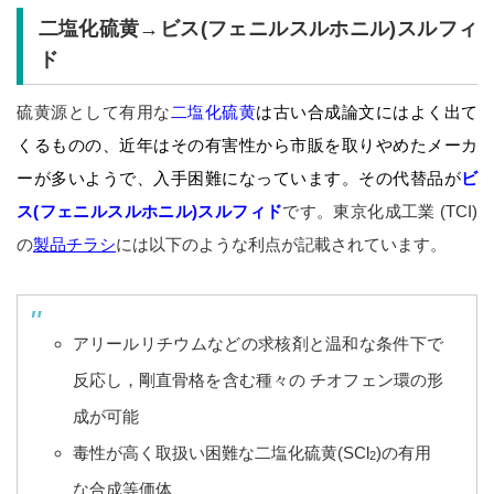
二塩化硫黄→ビス(フェニルスルホニル)スルフィ
ド
硫黄源として有用な
二塩化硫黄
は古い合成論文にはよく出て
くるものの、近年はその有害性から市販を取りやめたメーカ
ーが多いようで、入手困難になっています。その代替品が
ビ
ス(フェニルスルホニル)スルフィド
です。東京化成工業 (TCI)
の
製品チラシ
には以下のような利点が記載されています。
アリールリチウムなどの求核剤と温和な条件下で
反応し，剛直骨格を含む種々の チオフェン環の形
成が可能
毒性が高く取扱い困難な二塩化硫黄(SCl
)の有用
2
な合成等価体