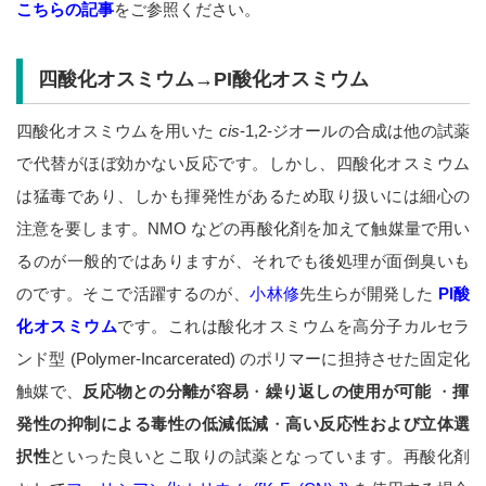
こちらの記事
をご参照ください。
四酸化オスミウム→PI酸化オスミウム
四酸化オスミウムを用いた
cis
-1,2-ジオールの合成は他の試薬
で代替がほぼ効かない反応です。しかし、四酸化オスミウム
は猛毒であり、しかも揮発性があるため取り扱いには細心の
注意を要します。NMO などの再酸化剤を加えて触媒量で用い
るのが一般的ではありますが、それでも後処理が面倒臭いも
のです。そこで活躍するのが、
小林修
先生らが開発した
PI酸
化オスミウム
です。これは酸化オスミウムを高分子カルセラ
ンド型 (Polymer-Incarcerated) のポリマーに担持させた固定化
触媒で、
反応物との分離が容易
・
繰り返しの使用が可能
・
揮
発性の抑制による毒性の低減低減
・
高い反応性および立体選
択性
といった良いとこ取りの試薬となっています。再酸化剤