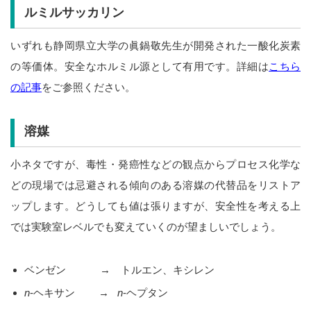
ルミルサッカリン
いずれも静岡県立大学の眞鍋敬先生が開発された一酸化炭素
の等価体。安全なホルミル源として有用です。詳細は
こちら
の記事
をご参照ください。
溶媒
小ネタですが、毒性・発癌性などの観点からプロセス化学な
どの現場では忌避される傾向のある溶媒の代替品をリストア
ップします。どうしても値は張りますが、安全性を考える上
では実験室レベルでも変えていくのが望ましいでしょう。
ベンゼン → トルエン、キシレン
n
-ヘキサン →
n
-ヘプタン