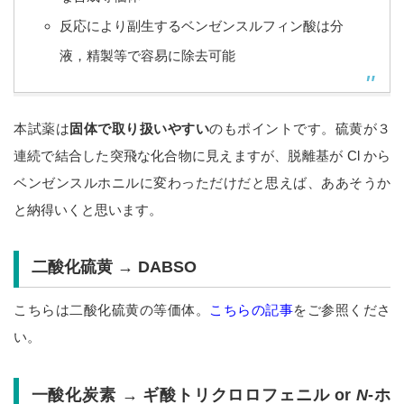
反応により副生するベンゼンスルフィン酸は分
液，精製等で容易に除去可能
本試薬は
固体で取り扱いやすい
のもポイントです。硫黄が３
連続で結合した突飛な化合物に見えますが、脱離基が Cl から
ベンゼンスルホニルに変わっただけだと思えば、ああそうか
と納得いくと思います。
二酸化硫黄 → DABSO
こちらは二酸化硫黄の等価体。
こちらの記事
をご参照くださ
い。
一酸化炭素 → ギ酸トリクロロフェニル or
N
-ホ