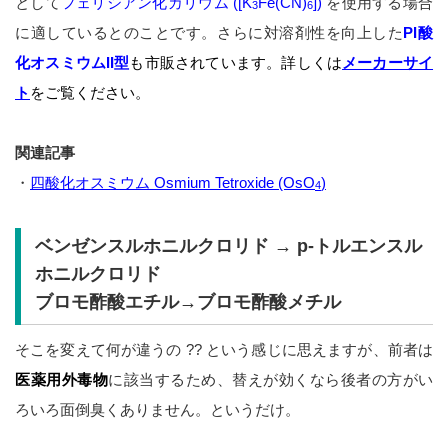
として
フェリシアン化カリウム ([K
Fe(CN)
])
を使用する場合
3
6
に適しているとのことです。さらに対溶剤性を向上した
PI酸
化オスミウムII型
も市販されています。詳しくは
メーカーサイ
ト
をご覧ください。
関連記事
・
四酸化オスミウム Osmium Tetroxide (OsO
)
4
ベンゼンスルホニルクロリド → p-トルエンスル
ホニルクロリド
ブロモ酢酸エチル→ブロモ酢酸メチル
そこを変えて何が違うの ?? という感じに思えますが、前者は
医薬用外毒物
に該当するため、替えが効くなら後者の方がい
ろいろ面倒臭くありません。というだけ。