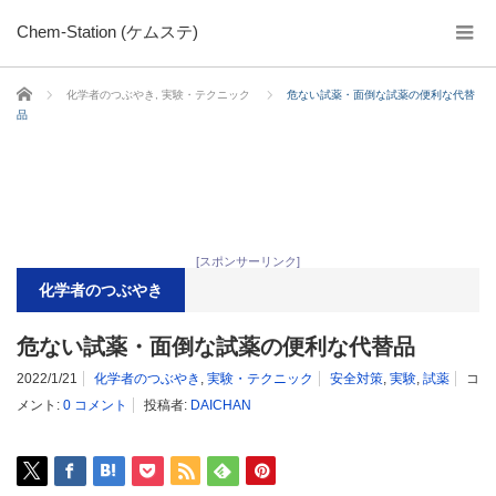
Chem-Station (ケムステ)
ホーム
化学者のつぶやき
,
実験・テクニック
危ない試薬・面倒な試薬の便利な代替
品
[スポンサーリンク]
化学者のつぶやき
危ない試薬・面倒な試薬の便利な代替品
2022/1/21
化学者のつぶやき
,
実験・テクニック
安全対策
,
実験
,
試薬
コ
メント:
0 コメント
投稿者:
DAICHAN