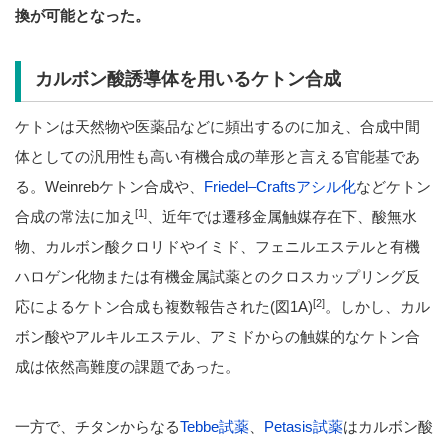
換が可能となった。
カルボン酸誘導体を用いるケトン合成
ケトンは天然物や医薬品などに頻出するのに加え、合成中間
体としての汎用性も高い有機合成の華形と言える官能基であ
る。Weinrebケトン合成や、
Friedel–Craftsアシル化
などケトン
[1]
合成の常法に加え
、近年では遷移金属触媒存在下、酸無水
物、カルボン酸クロリドやイミド、フェニルエステルと有機
ハロゲン化物または有機金属試薬とのクロスカップリング反
[2]
応によるケトン合成も複数報告された(図1A)
。しかし、カル
ボン酸やアルキルエステル、アミドからの触媒的なケトン合
成は依然高難度の課題であった。
一方で、チタンからなる
Tebbe試薬
、
Petasis試薬
はカルボン酸