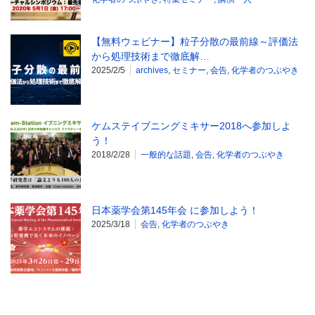
【無料ウェビナー】粒子分散の最前線～評価法
から処理技術まで徹底解…
2025/2/5
archives
,
セミナー
,
会告
,
化学者のつぶやき
ケムステイブニングミキサー2018へ参加しよ
う！
2018/2/28
一般的な話題
,
会告
,
化学者のつぶやき
日本薬学会第145年会 に参加しよう！
2025/3/18
会告
,
化学者のつぶやき