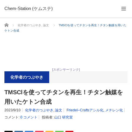
Chem-Station (ケムステ)
ホーム
化学者のつぶやき
,
論文
TMSClを使ってチタンを再生！チタン触媒を用いた
ケトン合成
[スポンサーリンク]
化学者のつぶやき
TMSClを使ってチタンを再生！チタン触媒を
用いたケトン合成
2023/9/10
化学者のつぶやき
,
論文
Friedel–Craftsアシル化
,
メチレン化
コメント:
0 コメント
投稿者:
山口 研究室