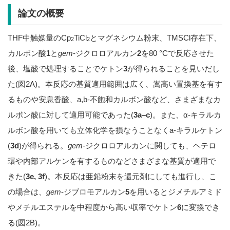
論文の概要
THF中触媒量のCp
TiCl
とマグネシウム粉末、TMSCl存在下、
2
2
カルボン酸
1
と
gem
-ジクロロアルカン
2
を80 °Cで反応させた
後、塩酸で処理することでケトン
3
が得られることを見いだし
た(図2A)。本反応の基質適用範囲は広く、嵩高い置換基を有す
るものや安息香酸、a,b-不飽和カルボン酸など、さまざまなカ
ルボン酸に対して適用可能であった(
3a–c
)。また、α-キラルカ
ルボン酸を用いても立体化学を損なうことなくa-キラルケトン
(
3d
)が得られる。
gem
-ジクロロアルカンに関しても、ヘテロ
環や内部アルケンを有するものなどさまざまな基質が適用で
きた(
3e, 3f
)。本反応は亜鉛粉末を還元剤にしても進行し、こ
の場合は、
gem
-ジブロモアルカン
5
を用いるとジメチルアミド
やメチルエステルを中程度から高い収率でケトン
6
に変換でき
る(図2B)。