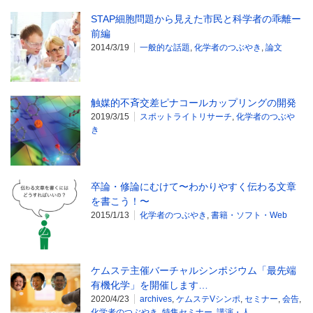
STAP細胞問題から見えた市民と科学者の乖離ー
前編
2014/3/19
一般的な話題
,
化学者のつぶやき
,
論文
触媒的不斉交差ピナコールカップリングの開発
2019/3/15
スポットライトリサーチ
,
化学者のつぶや
き
卒論・修論にむけて〜わかりやすく伝わる文章
を書こう！〜
2015/1/13
化学者のつぶやき
,
書籍・ソフト・Web
ケムステ主催バーチャルシンポジウム「最先端
有機化学」を開催します…
2020/4/23
archives
,
ケムステVシンポ
,
セミナー
,
会告
,
化学者のつぶやき
,
特集セミナー
,
講演・人