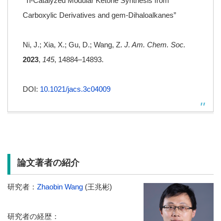
“Ti-Catalyzed Modular Ketone Synthesis from
Carboxylic Derivatives and gem-Dihaloalkanes”
Ni, J.; Xia, X.; Gu, D.; Wang, Z.
J. Am. Chem. Soc.
2023
,
145
, 14884–14893.
DOI:
10.1021/jacs.3c04009
論文著者の紹介
研究者：
Zhaobin Wang
(王兆彬)
研究者の経歴：