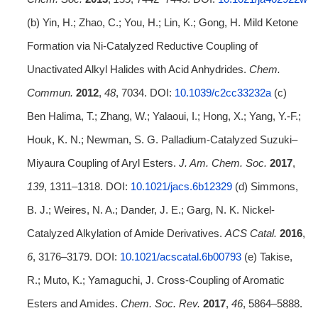
(b) Yin, H.; Zhao, C.; You, H.; Lin, K.; Gong, H. Mild Ketone
Formation via Ni-Catalyzed Reductive Coupling of
Unactivated Alkyl Halides with Acid Anhydrides.
Chem.
Commun.
2012
,
48
, 7034. DOI:
10.1039/c2cc33232a
(c)
Ben Halima, T.; Zhang, W.; Yalaoui, I.; Hong, X.; Yang, Y.-F.;
Houk, K. N.; Newman, S. G. Palladium-Catalyzed Suzuki–
Miyaura Coupling of Aryl Esters.
J. Am. Chem. Soc.
2017
,
139
, 1311–1318. DOI:
10.1021/jacs.6b12329
(d) Simmons,
B. J.; Weires, N. A.; Dander, J. E.; Garg, N. K. Nickel-
Catalyzed Alkylation of Amide Derivatives.
ACS Catal.
2016
,
6
, 3176–3179. DOI:
10.1021/acscatal.6b00793
(e) Takise,
R.; Muto, K.; Yamaguchi, J. Cross-Coupling of Aromatic
Esters and Amides.
Chem. Soc. Rev.
2017
,
46
, 5864–5888.