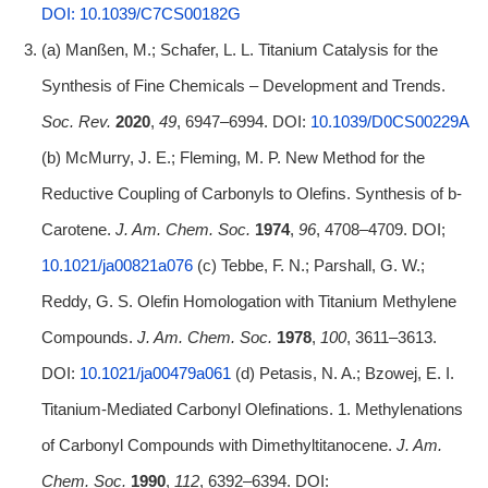
DOI: 10.1039/C7CS00182G
(a) Manßen, M.; Schafer, L. L. Titanium Catalysis for the
Synthesis of Fine Chemicals – Development and Trends.
Soc. Rev.
2020
,
49
, 6947–6994. DOI:
10.1039/D0CS00229A
(b) McMurry, J. E.; Fleming, M. P. New Method for the
Reductive Coupling of Carbonyls to Olefins. Synthesis of b-
Carotene.
J. Am. Chem. Soc.
1974
,
96
, 4708–4709. DOI;
10.1021/ja00821a076
(c) Tebbe, F. N.; Parshall, G. W.;
Reddy, G. S. Olefin Homologation with Titanium Methylene
Compounds.
J. Am. Chem. Soc.
1978
,
100
, 3611–3613.
DOI:
10.1021/ja00479a061
(d) Petasis, N. A.; Bzowej, E. I.
Titanium-Mediated Carbonyl Olefinations. 1. Methylenations
of Carbonyl Compounds with Dimethyltitanocene.
J. Am.
Chem. Soc.
1990
,
112
, 6392–6394. DOI: