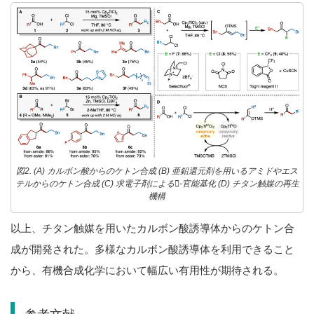
図2. (A) カルボン酸からのケトン合成 (B) 亜鉛還元剤を用いるアミドやエス
テルからのケトン合成 (C) 求電子剤による-官能基化 (D) チタン触媒の再生
機構
以上、チタン触媒を用いたカルボン酸誘導体からのケトン合
成が開発された。多様なカルボン酸誘導体を利用できること
から、有機合成化学において幅広い有用性が期待される。