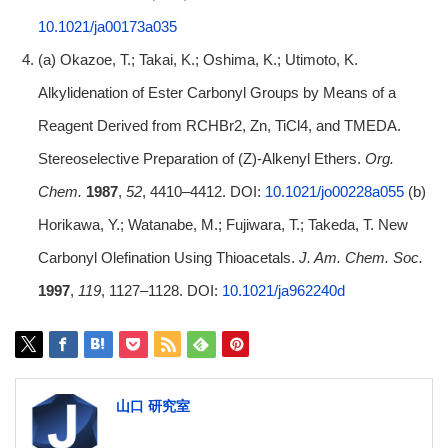
10.1021/ja00173a035
(a) Okazoe, T.; Takai, K.; Oshima, K.; Utimoto, K.
Alkylidenation of Ester Carbonyl Groups by Means of a
Reagent Derived from RCHBr2, Zn, TiCl4, and TMEDA.
Stereoselective Preparation of (Z)-Alkenyl Ethers.
Org.
Chem.
1987
,
52
, 4410–4412. DOI:
10.1021/jo00228a055
(b)
Horikawa, Y.; Watanabe, M.; Fujiwara, T.; Takeda, T. New
Carbonyl Olefination Using Thioacetals.
J. Am. Chem. Soc.
1997
,
119
, 1127–1128. DOI:
10.1021/ja962240d
山口 研究室