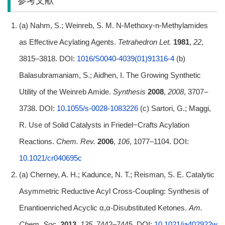
参考文献
(a) Nahm, S.; Weinreb, S. M. N-Methoxy-n-Methylamides
as Effective Acylating Agents.
Tetrahedron Let.
1981
,
22
,
3815–3818. DOI:
1016/S0040-4039(01)91316-4
(b)
Balasubramaniam, S.; Aidhen, I. The Growing Synthetic
Utility of the Weinreb Amide.
Synthesis
2008
,
2008
, 3707–
3738. DOI:
10.1055/s-0028-1083226
(c) Sartori, G.; Maggi,
R. Use of Solid Catalysts in Friedel−Crafts Acylation
Reactions.
Chem. Rev.
2006
,
106
, 1077–1104. DOI:
10.1021/cr040695c
(a) Cherney, A. H.; Kadunce, N. T.; Reisman, S. E. Catalytic
Asymmetric Reductive Acyl Cross-Coupling: Synthesis of
Enantioenriched Acyclic α,α-Disubstituted Ketones.
Am.
Chem. Soc.
2013
,
135
, 7442–7445. DOI:
10.1021/ja402922w