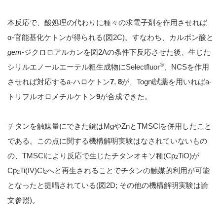
本反応で、酸処理の代わりに種々の求電子剤を作用させれば
α-官能基化ケトンが得られる(図2C)。すなわち、カルボン酸と
gem
-ジクロロアルカンを図2Aの条件下反応させた後、生じた
®
シリルエノールエーテル粗生成物にSelectfluor
、NCSを作用
させれば対応するa-ハロケトン
7
,
8
が、Togni試薬を用いればa-
トリフルオロメチルケトン
9
が合成できた。
チタンを触媒量にできた鍵はMgやZnとTMSClを併用したこと
である。この点に関する機構解明実験はなされていないもの
の、TMSClにより反応で生じたチタンオキソ種(Cp
TiO)が
2
Cp
Ti(IV)Cl
へと再生されることでチタンの触媒的利用が可能
2
2
となったと提唱されている(図2D; その他の機構解明実験は論
文参照)。