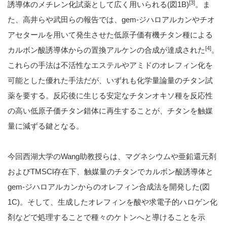
[3]
誘導体のメチレン化試薬として広く用いられる(図1B)
。ま
た、高井らや武田らの報告では、gem-ジハロアルカンやチオ
アセタールを用いて発生させた低原子価有機チタン種による
[4]
カルボン酸誘導体からの置換アルケンの合成が達成された
。
これらの手法は不活性なエステルやアミドのオレフィン化を
可能とした優れた手法だが、いずれも化学量論量のチタン試
薬を要する。反応後に生じる安定なチタンオキソ種を反応性
の高い低原子価チタン錯体に再生することが、チタンを触媒
量に減ずる鍵となる。
今回西湖大学のWang助教授らは、マグネシウムや亜鉛還元剤
およびTMSCl存在下、触媒量のチタンでカルボン酸誘導体と
gem-ジハロアルカンからのオレフィン合成法を開発した(図
1C)。そして、生成したオレフィンを酸や求電子的ハロゲン化
剤などで処理することで種々のケトンへと導けることを示