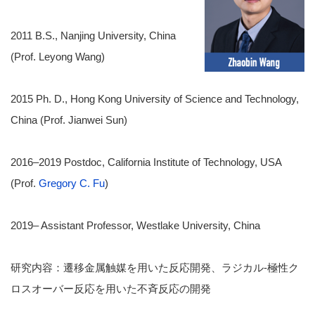
2011 B.S., Nanjing University, China
(Prof. Leyong Wang)
2015 Ph. D., Hong Kong University of Science and Technology,
China (Prof. Jianwei Sun)
2016–2019 Postdoc, California Institute of Technology, USA
(Prof.
Gregory C. Fu
)
2019– Assistant Professor, Westlake University, China
研究内容：遷移金属触媒を用いた反応開発、ラジカル-極性ク
ロスオーバー反応を用いた不斉反応の開発