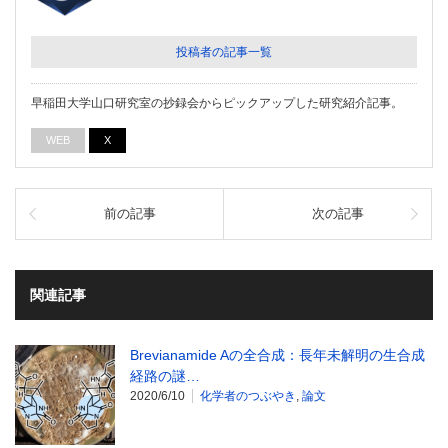
投稿者の記事一覧
早稲田大学山口研究室の抄録会からピックアップした研究紹介記事。
WEB
X
前の記事
次の記事
関連記事
Brevianamide Aの全合成：長年未解明の生合成
経路の謎…
2020/6/10
化学者のつぶやき
,
論文