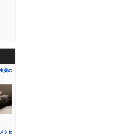
虫薬の
ンメタセ