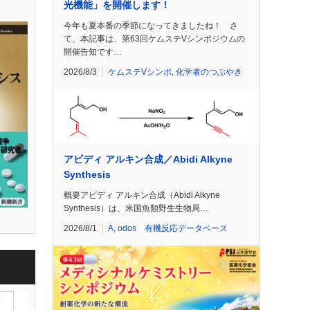
光機能」を開催します！
今年も夏本番の季節になってきましたね！ さ
て、本記事は、第63回ケムステVシンポジウムの
開催告知です…
2026/8/3
ケムステVシンポ
,
化学者のつぶやき
アビディ アルキン合成／Abidi Alkyne
Synthesis
概要アビディ アルキン合成（Abidi Alkyne
Synthesis）は、米国魚類野生生物局…
2026/8/1
A
,
odos 有機反応データベース