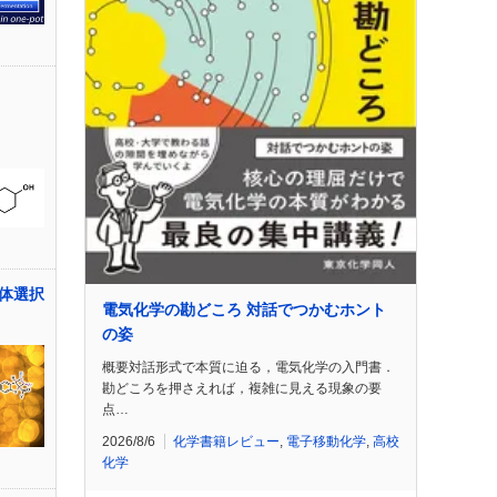
体選択
電気化学の勘どころ 対話でつかむホント
の姿
概要対話形式で本質に迫る，電気化学の入門書．
勘どころを押さえれば，複雑に見える現象の要
点…
2026/8/6
化学書籍レビュー
,
電子移動化学
,
高校
化学