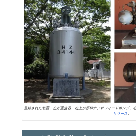
登録された装置、左が重合器、右上が原料ナフサフィードポンプ、
リリース
）