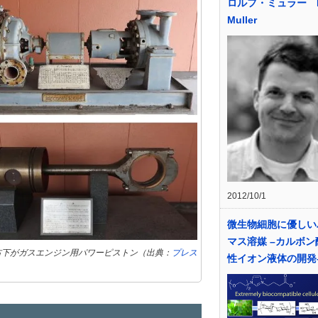
ロルフ・ミュラー R
Muller
2012/10/1
微生物細胞に優しい
マス溶媒 –カルボン
右下がガスエンジン用パワーピストン（出典：
プレス
性イオン液体の開発