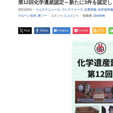
第12回化学遺産認定～新たに3件を認定
2021/3/31
ケムステニュース
,
プレスリリース
,
企業情報
,
化学地球儀
テルペン化学
,
東ソー
コメント:
1 コメント
投稿者:
Zeolinite
Post
Share
Hatena
Pocket
RSS