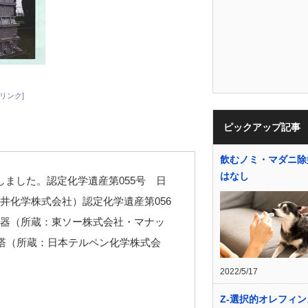
リンク]
ピックアップ記事
飲むノミ・マダニ除
はなし
ました。認定化学遺産第055号 日
井化学株式会社）認定化学遺産第056
器（所蔵：東ソー株式会社・マナッ
留塔（所蔵：日本テルペン化学株式会
2022/5/17
Z-選択的オレフィ