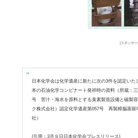
[スポンサー
日本化学会は化学遺産に新たに次の3件を認定いたし
本の石油化学コンビナート発祥時の資料（所蔵：三
号 苦汁・海水を原料とする臭素製造設備と磁製容
ク株式会社）認定化学遺産第057号 再製樟脳蒸
社）
(引用：3月９日日本化学会プレスリリース)