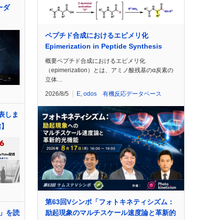
ーダ
ペプチド合成におけるエピメリ化
Epimerization in Peptide Synthesis
概要ペプチド合成におけるエピメリ化
（epimerization）とは、アミノ酸残基のα炭素の
立体…
2026/8/5
E
,
odos 有機反応データベース
発表しま
信】
第63回Vシンポ「フォトキネティシズム：
励起現象のマルチスケール速度論と革新的
」を読