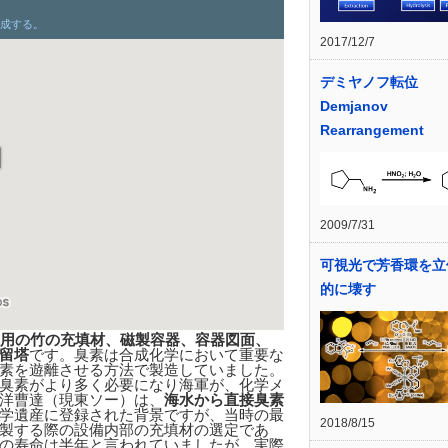
2017/12/7
デミヤノフ転位
Demjanov
Rearrangement
2009/7/31
可視光で芳香環を立
的に壊す
用の竹の充填材、磁製容器、容器図面、
留塔
です。臭素は合成化学において重要な
素を遊離させる方法で製造していました。
臭素がより多く必要になり海軍が、化学メ
洋曹達（現東ソー）は、
海水から直接臭素
学遺産に登録された背景ですが、当時の最
2018/8/15
製する際の設備内部の充填材の選定であ
の寿命は半年と言われていましたが、実際