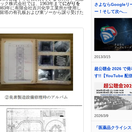
ック株式会社では、1963年まで
にがりを
さよならGoogleリ
983年に有限会社吉川化学工業所が使用し
ー！そして次へ…
留塔の有孔板および東ソーから譲り受けた
2013/3/15
超公聴会 2026 で
す!!【YouTube 配
2026/3/9
「医薬品クライシス