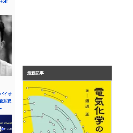
olf
最新記事
バイオ
酸系双
–