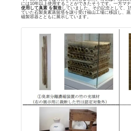
には10年以上使用することができたそうです。一方マナ
使用して臭素 を製造
していました。その記念として、1
ていた石製臭素蒸留塔を譲り受け福山工場に移設し、蒸
磁製容器とともに展示しています。