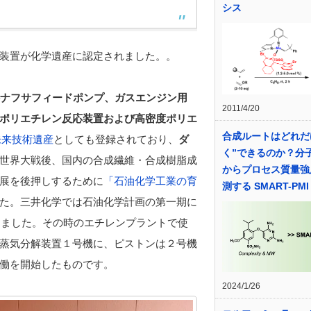
シス
装置が化学遺産に認定されました。。
ナフサフィードポンプ、ガスエンジン用
2011/4/20
ポリエチレン反応装置および高密度ポリエ
合成ルートはどれだ
未来技術遺産
としても登録されており、
ダ
く”できるのか？分
世界大戦後、国内の合成繊維・合成樹脂成
からプロセス質量強
展を後押しするために
「石油化学工業の育
測する SMART-PMI
た。三井化学では石油化学計画の第一期に
めました。その時のエチレンプラントで使
蒸気分解装置１号機に、ピストンは２号機
働を開始したものです。
2024/1/26