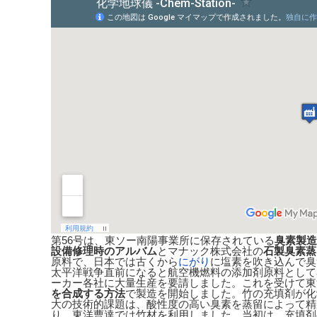
第56号は、東ソー南陽事業所に保存されている
臭素製造
設備修理時のアルバム
とマナック株式会社の
石製臭素蒸
原料で、日本では古くから
にがり
に塩素を吹き込んで臭
太平洋戦争直前になると航空機燃料の添加剤原料として
ーカー各社に大量生産を要請しました。これを受けて東
を合成する方法
で製造を開始しました。竹の充填剤が化
大の技術的課題は、酸性度の高い臭素を蒸留によって精
り、東洋曹達では竹材を利用しました。当初は、充填剤