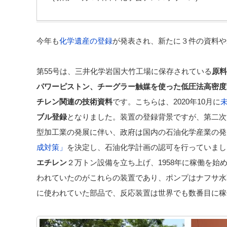
今年も
化学遺産の登録
が発表され、新たに３件の資料や
第55号は、三井化学岩国大竹工場に保存されている
原料
パワーピストン、チーグラー触媒を使った低圧法高密度
チレン関連の技術資料
です。こちらは、2020年10月に
ブル登録
となりました。装置の登録背景ですが、第二次
型加工業の発展に伴い、政府は国内の石油化学産業の発
成対策」
を決定し、石油化学計画の認可を行っていまし
エチレン
２万トン設備を立ち上げ、1958年に稼働を始
われていたのがこれらの装置であり、ポンプはナフサ水
に使われていた部品で、反応装置は世界でも数番目に稼