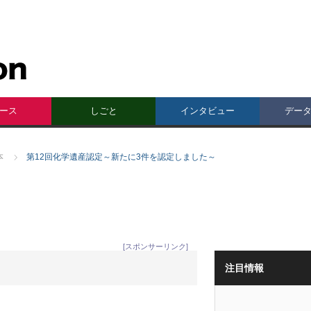
ース
しごと
インタビュー
デー
本
第12回化学遺産認定～新たに3件を認定しました～
[スポンサーリンク]
注目情報