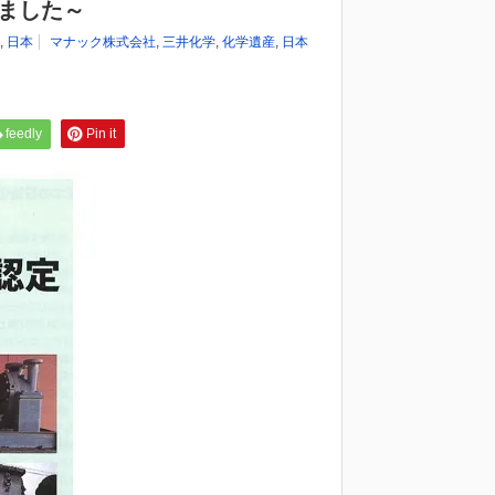
しました～
,
日本
マナック株式会社
,
三井化学
,
化学遺産
,
日本
feedly
Pin it