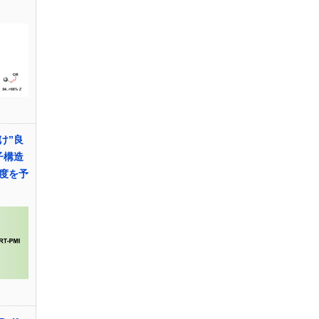
け”良
子構造
度を予