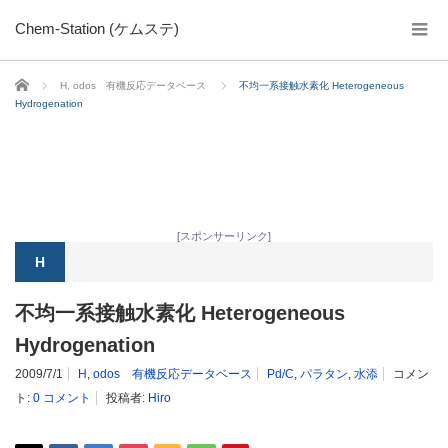
Chem-Station (ケムステ)
ホーム
H
,
odos 有機反応データベース
不均一系接触水素化 Heterogeneous
Hydrogenation
[スポンサーリンク]
H
不均一系接触水素化 Heterogeneous
Hydrogenation
2009/7/1
H
,
odos 有機反応データベース
Pd/C
,
パラタン
,
水添
コメン
ト:
0 コメント
投稿者:
Hiro