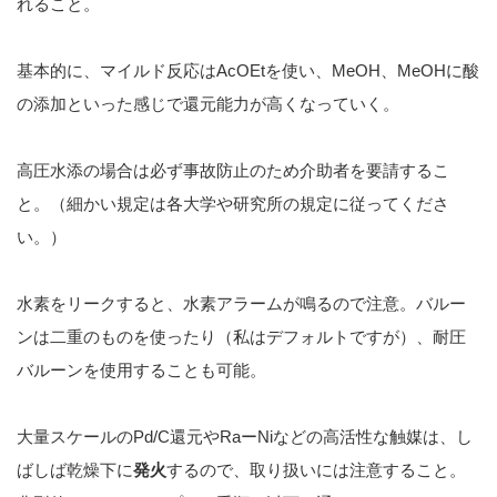
れること。
基本的に、マイルド反応はAcOEtを使い、MeOH、MeOHに酸
の添加といった感じで還元能力が高くなっていく。
高圧水添の場合は必ず事故防止のため介助者を要請するこ
と。（細かい規定は各大学や研究所の規定に従ってくださ
い。）
水素をリークすると、水素アラームが鳴るので注意。バルー
ンは二重のものを使ったり（私はデフォルトですが）、耐圧
バルーンを使用することも可能。
大量スケールのPd/C還元やRaーNiなどの高活性な触媒は、し
ばしば乾燥下に
発火
するので、取り扱いには注意すること。