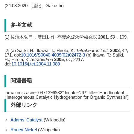
(24.03.2020 追記、Gakushi）
参考文献
[1] 佐治木弘尚，廣田耕作
有機合成化学協会誌
2001
,
59
，109.
[2] (a) Sajiki, H.; Ikawa, T.; Hirota, K.
Tetrahedron Lett.
2003
,
44
,
171. doi:
10.1016/S0040-4039(02)02472-3
(b) Ikawa, T.; Sajiki,
H.; Hirota, K.
Tetrahedron
2005
,
61
, 2217.
doi:
10.1016/j.tet.2004.11.080
関連書籍
[amazonjs asin=”0471396982″ locale=”JP” title=”Handbook of
Heterogeneous Catalytic Hydrogenation for Organic Synthesis”]
外部リンク
Adams’ Catalyst
(Wikipedia)
Raney Nickel
(Wikipedia)