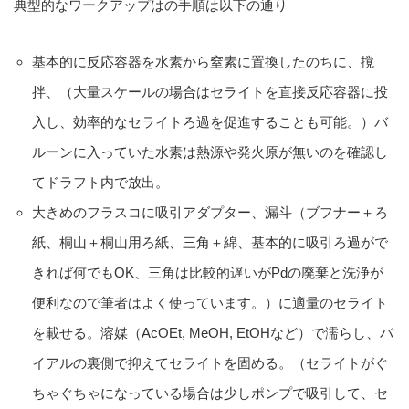
典型的なワークアップはの手順は以下の通り
基本的に反応容器を水素から窒素に置換したのちに、撹
拌、（大量スケールの場合はセライトを直接反応容器に投
入し、効率的なセライトろ過を促進することも可能。）バ
ルーンに入っていた水素は熱源や発火原が無いのを確認し
てドラフト内で放出。
大きめのフラスコに吸引アダプター、漏斗（ブフナー＋ろ
紙、桐山＋桐山用ろ紙、三角＋綿、基本的に吸引ろ過がで
きれば何でもOK、三角は比較的遅いがPdの廃棄と洗浄が
便利なので筆者はよく使っています。）に適量のセライト
を載せる。溶媒（AcOEt, MeOH, EtOHなど）で濡らし、バ
イアルの裏側で抑えてセライトを固める。（セライトがぐ
ちゃぐちゃになっている場合は少しポンプで吸引して、セ