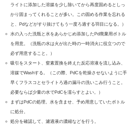
ライトに添加した溶媒を少し除いてから再度固めるとしっ
かり固まってくれることが多い。この固める作業を忘れる
と、Pdなどがすり抜けてもう一度ろ過する羽目になる。）
水の入った洗瓶と水をあらかじめ添加したPd廃棄用ボトル
を用意。（洗瓶の水は火が出た時の一時消火に役立つので
必ず用意すること。）
吸引をスタート、窒素置換を終えた反応溶液を流し込み、
溶媒でWashする。（この際、PdCを乾燥させないように手
早くフラスコとセライトろ過の漏斗の洗いこみ行うこと。
必要ならば少量の水でPdCを濡らすとよい。）
まずはPdCの処理。水を含ませ、予め用意していたボトル
に処分。
処分を確認して、濾過液の濃縮などを行う。