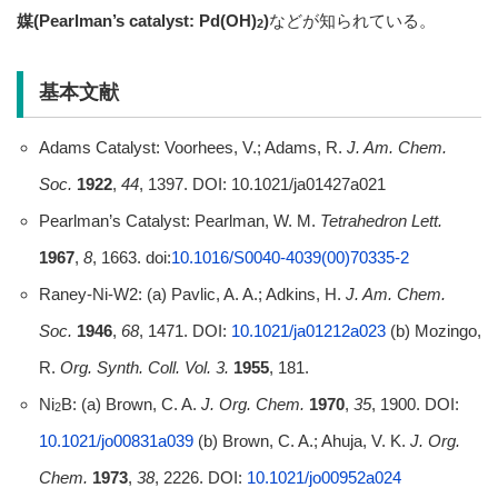
媒(Pearlman’s catalyst: Pd(OH)
)
などが知られている。
2
基本文献
Adams Catalyst: Voorhees, V.; Adams, R.
J. Am. Chem.
Soc.
1922
,
44
, 1397. DOI: 10.1021/ja01427a021
Pearlman’s Catalyst: Pearlman, W. M.
Tetrahedron Lett.
1967
,
8
, 1663. doi:
10.1016/S0040-4039(00)70335-2
Raney-Ni-W2: (a) Pavlic, A. A.; Adkins, H.
J. Am. Chem.
Soc.
1946
,
68
, 1471. DOI:
10.1021/ja01212a023
(b) Mozingo,
R.
Org. Synth. Coll. Vol.
3.
1955
, 181.
Ni
B: (a) Brown, C. A.
J. Org. Chem.
1970
,
35
, 1900. DOI:
2
10.1021/jo00831a039
(b) Brown, C. A.; Ahuja, V. K.
J. Org.
Chem.
1973
,
38
, 2226. DOI:
10.1021/jo00952a024