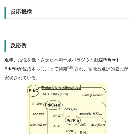
反応機構
反応例
近年、活性を低下させた不均一系パラジウム触媒
Pd/(en)
,
[1]
[2]
Pd/Fib
が佐治木らによって開発
され、官能基選択的還元が
実現されている。